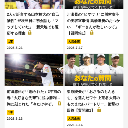
2人が証言する山本祐大の”自己
川瀬晃の“ヒマワリ”に川村友斗
犠牲” 登板当日に初会話も「マ
の美容室事情 高橋隆慶のおつか
ッチしていた」...新天地でも適
い...「ギーさんが欲しいって」
応する理由
【質問箱1】
1軍
人気企画
2026.5.21
2026.7.17
前田悠伍が「怒られた」2年前の
栗原陵矢が「おさるのもんき
春 “大好きな先輩”に並ぶ勝利...
ち」を選んだワケ 上茶谷大河の
胸に刻まれた「今だけやぞ」
ものまねレパートリー、衝撃の
回答【質問箱1】
1軍
2026.6.13
人気企画
2026.6.16