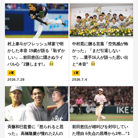
村上泰斗がフレッシュ球宴で明
中村晃に贈る言葉「空気感が怖
かした本音 19歳が語る「恥ずか
かった」「まだ引退しない
しい」...前田悠伍に隠さぬライ
で」...選手16人が語った思い出
バル心「2勝します!」
と“本音”
2軍
1軍
2026.7.28
2026.7.4
斉藤和巳監督に「怒られると思
前田悠伍が雄叫びを封印してい
った」 高橋隆慶が憧れた2人の
た理由 6失点の屈辱から2年...“1