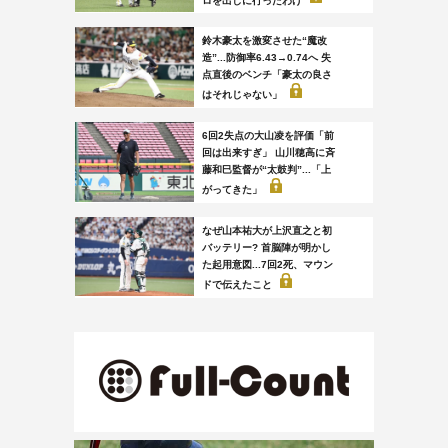
鈴木豪太を激変させた“魔改
造”...防御率6.43→0.74へ 失
点直後のベンチ「豪太の良さ
はそれじゃない」
6回2失点の大山凌を評価「前
回は出来すぎ」 山川穂高に斉
藤和巳監督が“太鼓判”...「上
がってきた」
なぜ山本祐大が上沢直之と初
バッテリー? 首脳陣が明かし
た起用意図...7回2死、マウン
ドで伝えたこと