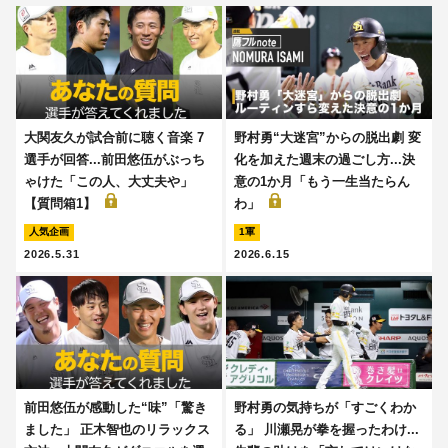
大関友久が試合前に聴く音楽 7
野村勇“大迷宮”からの脱出劇 変
選手が回答...前田悠伍がぶっち
化を加えた週末の過ごし方...決
ゃけた「この人、大丈夫や」
意の1か月「もう一生当たらん
【質問箱1】
わ」
人気企画
1軍
2026.5.31
2026.6.15
前田悠伍が感動した“味”「驚き
野村勇の気持ちが「すごくわか
ました」 正木智也のリラックス
る」 川瀬晃が拳を握ったわけ...