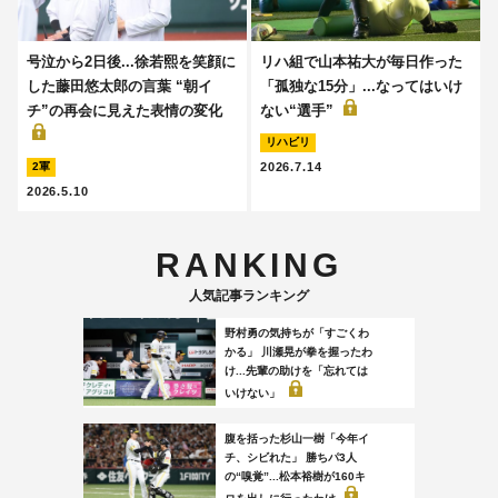
号泣から2日後...徐若熙を笑顔に
リハ組で山本祐大が毎日作った
した藤田悠太郎の言葉 “朝イ
「孤独な15分」...なってはいけ
チ”の再会に見えた表情の変化
ない“選手”
リハビリ
2026.7.14
2軍
2026.5.10
RANKING
人気記事ランキング
野村勇の気持ちが「すごくわ
かる」 川瀬晃が拳を握ったわ
け...先輩の助けを「忘れては
いけない」
腹を括った杉山一樹「今年イ
チ、シビれた」 勝ちパ3人
の“嗅覚”...松本裕樹が160キ
ロを出しに行ったわけ