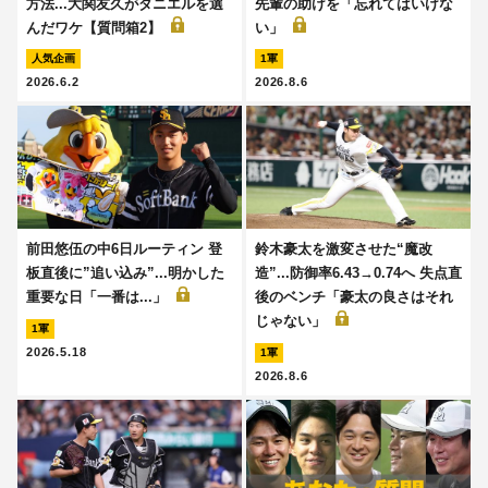
方法...大関友久がダニエルを選
先輩の助けを「忘れてはいけな
んだワケ【質問箱2】
い」
人気企画
1軍
2026.6.2
2026.8.6
前田悠伍の中6日ルーティン 登
鈴木豪太を激変させた“魔改
板直後に”追い込み”...明かした
造”...防御率6.43→0.74へ 失点直
重要な日「一番は...」
後のベンチ「豪太の良さはそれ
じゃない」
1軍
2026.5.18
1軍
2026.8.6