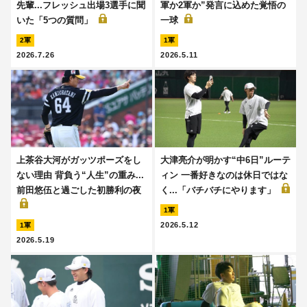
先輩...フレッシュ出場3選手に聞
軍か2軍か”発言に込めた覚悟の
いた「5つの質問」
一球
2軍
1軍
2026.7.26
2026.5.11
上茶谷大河がガッツポーズをし
大津亮介が明かす“中6日”ルーテ
ない理由 背負う“人生”の重み...
ィン 一番好きなのは休日ではな
前田悠伍と過ごした初勝利の夜
く...「バチバチにやります」
1軍
2026.5.12
1軍
2026.5.19