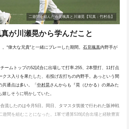
二遊間を組んだ石見颯真と川瀬晃【写真：竹村岳】
颯真が川瀬晃から学んだこと
。“偉大な兄貴”と一緒にプレーした期間。
石見颯真
内野手が
。
ムトップの52試合に出場して打率.255、2本塁打、11打点
ホークス入りを果たした、右投げ左打ちの内野手。あっという間
の共通点は多い。「
中村晃
さんからも『晃（ひかる）の弟みた
も嬉しそうに明かしていた。
合流したのは今月5日。同日、タマスタ筑後で行われた阪神戦
二遊間を組むことになった。1軍で通算539試合出場と経験豊富