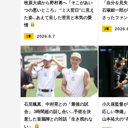
牧原大成から野村勇へ「そこがあい
「自分を見失
つの悪いところ」 “ミス翌日”に見え
石塚綜一郎が
た姿...あえて呈した苦言と本気の愛
さったファン
情
2026.
2軍
2026.8.7
1軍
石見颯真、中村晃との「最後の試
小久保監督が
合」 3時間超の話し合い...手術を決
応しい準備」
意した首脳陣との対話「生き残れな
山本祐大の“
い」