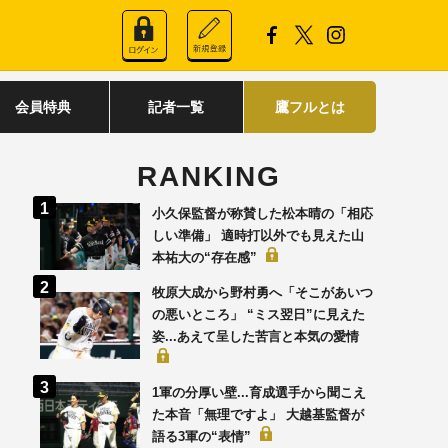
会員特典
記者一覧
鷹フルとは
RANKING
小久保監督が称賛した松本晴の「相応
しい準備」 適時打以外でも見えた山
本祐大の“存在感”
牧原大成から野村勇へ「そこがあいつ
の悪いところ」 “ミス翌日”に見えた
姿...あえて呈した苦言と本気の愛情
1軍の分厚い壁...育成選手から聞こえ
た本音「無理ですよ」 大越基監督が
語る3軍の“表情”