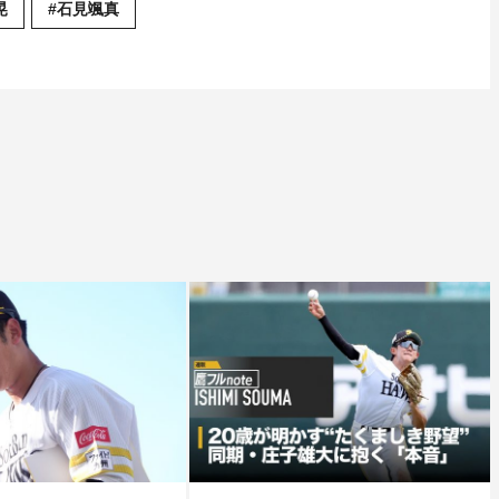
晃
#石見颯真