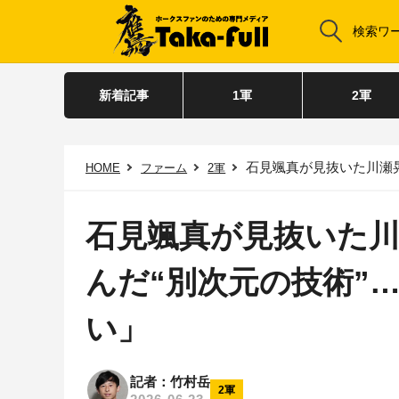
新着記事
1軍
2軍
石見颯真が見抜いた川瀬晃の
HOME
ファーム
2軍
石見颯真が見抜いた川
んだ“別次元の技術”
い」
記者：竹村岳
2軍