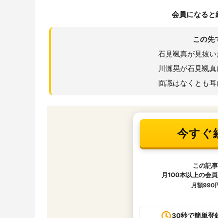
会員になると
この先
石見颯真が見抜い
川瀬晃が石見颯真
面識はなくとも耳