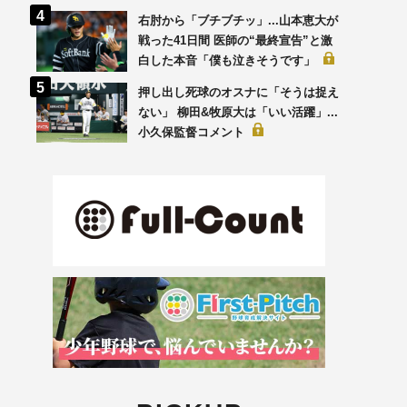
右肘から「ブチブチッ」...山本恵大が
戦った41日間 医師の“最終宣告”と激
白した本音「僕も泣きそうです」
押し出し死球のオスナに「そうは捉え
ない」 柳田&牧原大は「いい活躍」...
小久保監督コメント