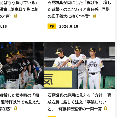
えばもう負けている」
石見颯真が口にした「稼げる」 増し
激白...誕生日で胸に刺
た遊撃へのこだわりと責任感...同期
の“声”
の庄子雄大に抱く“本音”
6.16
2026.6.18
2軍
称賛した松本晴の「相
石見颯真の起用に見える「方針」 育
 適時打以外でも見えた
成右腕に厳しく注文「卒業しない
存在感”
と」...斉藤和巳監督の一問一答