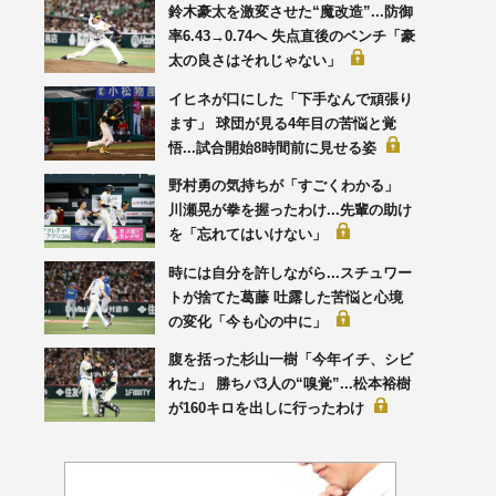
鈴木豪太を激変させた“魔改造”...防御
率6.43→0.74へ 失点直後のベンチ「豪
太の良さはそれじゃない」
イヒネが口にした「下手なんで頑張り
ます」 球団が見る4年目の苦悩と覚
悟...試合開始8時間前に見せる姿
野村勇の気持ちが「すごくわかる」
川瀬晃が拳を握ったわけ...先輩の助け
を「忘れてはいけない」
時には自分を許しながら...スチュワー
トが捨てた葛藤 吐露した苦悩と心境
の変化「今も心の中に」
腹を括った杉山一樹「今年イチ、シビ
れた」 勝ちパ3人の“嗅覚”...松本裕樹
が160キロを出しに行ったわけ