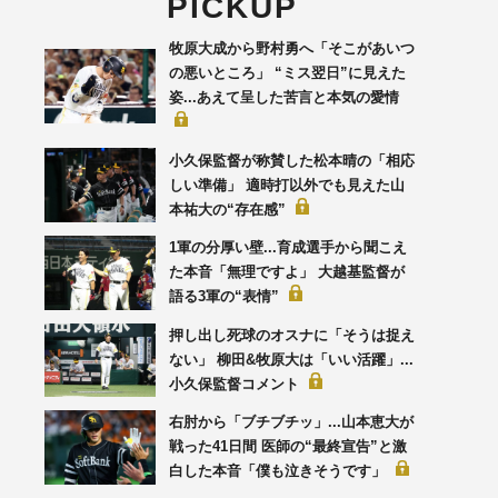
PICKUP
牧原大成から野村勇へ「そこがあいつ
の悪いところ」 “ミス翌日”に見えた
姿...あえて呈した苦言と本気の愛情
小久保監督が称賛した松本晴の「相応
しい準備」 適時打以外でも見えた山
本祐大の“存在感”
1軍の分厚い壁...育成選手から聞こえ
た本音「無理ですよ」 大越基監督が
語る3軍の“表情”
押し出し死球のオスナに「そうは捉え
ない」 柳田&牧原大は「いい活躍」...
小久保監督コメント
右肘から「ブチブチッ」...山本恵大が
戦った41日間 医師の“最終宣告”と激
白した本音「僕も泣きそうです」