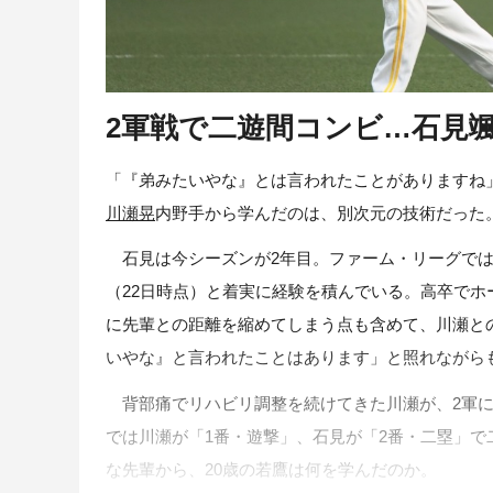
2軍戦で二遊間コンビ…石見
「『弟みたいやな』とは言われたことがありますね」
川瀬晃
内野手から学んだのは、別次元の技術だった
石見は今シーズンが2年目。ファーム・リーグではチー
（22日時点）と着実に経験を積んでいる。高卒で
に先輩との距離を縮めてしまう点も含めて、川瀬と
いやな』と言われたことはあります」と照れながら
背部痛でリハビリ調整を続けてきた川瀬が、2軍に
では川瀬が「1番・遊撃」、石見が「2番・二塁」で
な先輩から、20歳の若鷹は何を学んだのか。