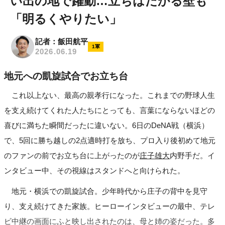
い出の地で躍動…立ちはだかる壁も
「明るくやりたい」
記者：飯田航平
1軍
2026.06.19
地元への凱旋試合でお立ち台
これ以上ない、最高の親孝行になった。これまでの野球人生
を支え続けてくれた人たちにとっても、言葉にならないほどの
喜びに満ちた瞬間だったに違いない。6日のDeNA戦（横浜）
で、5回に勝ち越しの2点適時打を放ち、プロ入り後初めて地元
のファンの前でお立ち台に上がったのが
庄子雄大
内野手だ。イ
ンタビュー中、その視線はスタンドへと向けられた。
地元・横浜での凱旋試合。少年時代から庄子の背中を見守
り、支え続けてきた家族。ヒーローインタビューの最中、テレ
ビ中継の画面にふと映し出されたのは、母と姉の姿だった。多