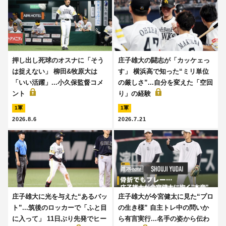
押し出し死球のオスナに「そう
庄子雄大の闘志が「カッケェっ
は捉えない」 柳田&牧原大は
す」 横浜高で知った“ミリ単位
「いい活躍」...小久保監督コメ
の厳しさ”...自分を変えた「空回
ント
り」の経験
1軍
1軍
2026.8.6
2026.7.21
庄子雄大に光を与えた“あるバッ
庄子雄大が今宮健太に見た“プロ
ト”...筑後のロッカーで「ふと目
の生き様” 自主トレ中の問いか
に入って」 11日ぶり先発でヒー
ら有言実行...名手の姿から伝わ