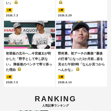
い」
1軍
1軍
2026.7.3
2026.5.29
初登板の北斗へ...今宮健太が明
野村勇、初アーチの裏側 “最後
かした「野手として申し訳な
の打者”になった1か月前...姿を
い」 降板後のベンチで寄り添っ
見せた午前0時「なんか見つから
た理由
へんかな」
1軍
1軍
2026.7.5
2026.6.10
RANKING
人気記事ランキング