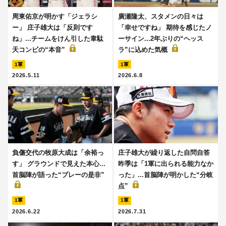
周東佑京が明かす「ジェラシ
廣瀬隆太、スタメンの日々は
ー」 庄子雄大は「反則です
「幸せですね」 期待を感じたノ
ね」...チームをけん引した韋駄
ーサイン...2年ぶりの“ヘッス
天コンビの“本音”
ラ”に込めた気概
1軍
1軍
2026.5.11
2026.6.8
負傷交代の牧原大成は「余裕っ
庄子雄大が繰り返した自問自答
す」 グラウンドで見えた本心...
昨季は「1軍に出られる能力なか
首脳陣が語った“プレーの是非”
った」...首脳陣が明かした“分岐
点”
1軍
1軍
2026.6.22
2026.7.31