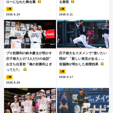
ローになれた舞台裏
る覚悟
1軍
1軍
2026.6.26
2026.5.11
プロ初勝利の鈴木豪太が明かす
庄子雄大をスタメンで“使いたい
庄子雄大との“2人だけの会話”
理由” 「新しい発見がある」...
お立ち台直前「俺の初勝利よぎ
首脳陣が明かした相乗効果
ってた?」
1軍
2026.5.17
1軍
2026.6.26