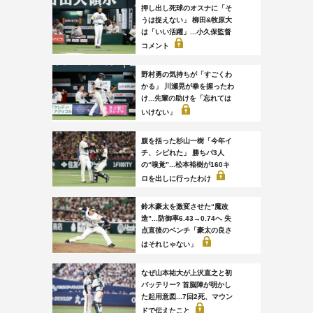
押し出し死球のオスナに「そ
うは捉えない」 柳田&牧原大
は「いい活躍」...小久保監督
コメント
野村勇の気持ちが「すごくわ
かる」 川瀬晃が拳を握ったわ
け...先輩の助けを「忘れては
いけない」
腹を括った杉山一樹「今年イ
チ、シビれた」 勝ちパ3人
の“嗅覚”...松本裕樹が160キ
ロを出しに行ったわけ
鈴木豪太を激変させた“魔改
造”...防御率6.43→0.74へ 失
点直後のベンチ「豪太の良さ
はそれじゃない」
なぜ山本祐大が上沢直之と初
バッテリー? 首脳陣が明かし
た起用意図...7回2死、マウン
ドで伝えたこと