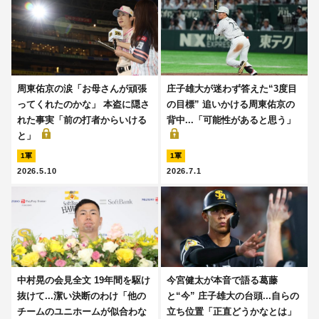
周東佑京の涙「お母さんが頑張
庄子雄大が迷わず答えた“3度目
ってくれたのかな」 本盗に隠さ
の目標” 追いかける周東佑京の
れた事実「前の打者からいける
背中...「可能性があると思う」
と」
1軍
1軍
2026.5.10
2026.7.1
中村晃の会見全文 19年間を駆け
今宮健太が本音で語る葛藤
抜けて...潔い決断のわけ「他の
と“今” 庄子雄大の台頭...自らの
チームのユニホームが似合わな
立ち位置「正直どうかなとは」