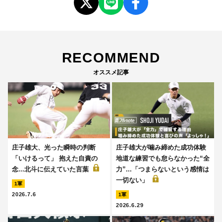
RECOMMEND
オススメ記事
庄子雄大、光った瞬時の判断
庄子雄大が噛み締めた成功体験
「いけるって」 抱えた自責の
地道な練習でも怠らなかった“全
念...北斗に伝えていた言葉
力”...「つまらないという感情は
一切ない」
1軍
2026.7.6
1軍
2026.6.29