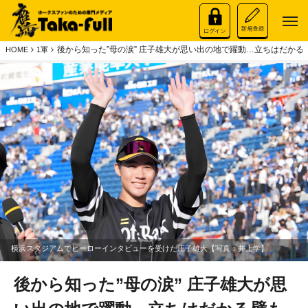
後から知った”母の涙” 庄子雄大が思い出の地で躍動…立ちはだかる
HOME
1軍
横浜スタジアムでヒーローインタビューを受けた庄子雄大【写真：井上学】
後から知った”母の涙” 庄子雄大が思