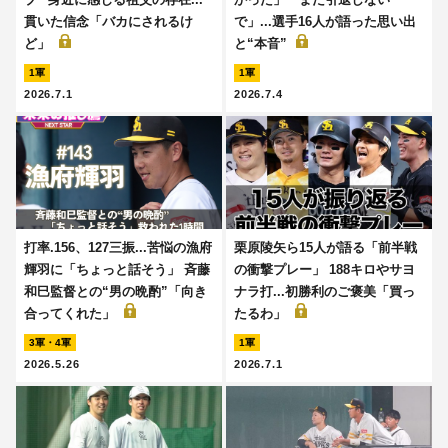
貫いた信念「バカにされるけ
で」...選手16人が語った思い出
ど」
と“本音”
1軍
1軍
2026.7.1
2026.7.4
打率.156、127三振...苦悩の漁府
栗原陵矢ら15人が語る「前半戦
輝羽に「ちょっと話そう」 斉藤
の衝撃プレー」 188キロやサヨ
和巳監督との“男の晩酌”「向き
ナラ打...初勝利のご褒美「買っ
合ってくれた」
たるわ」
3軍・4軍
1軍
2026.5.26
2026.7.1