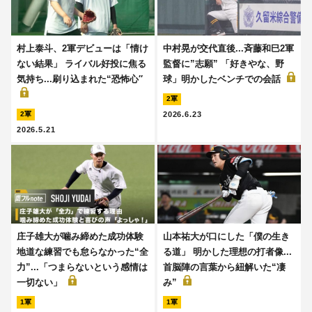
村上泰斗、2軍デビューは「情け
中村晃が交代直後...斉藤和巳2軍
ない結果」 ライバル好投に焦る
監督に”志願” 「好きやな、野
気持ち...刷り込まれた“恐怖心′′
球」明かしたベンチでの会話
2軍
2026.6.23
2軍
2026.5.21
庄子雄大が噛み締めた成功体験
山本祐大が口にした「僕の生き
地道な練習でも怠らなかった“全
る道」 明かした理想の打者像...
力”...「つまらないという感情は
首脳陣の言葉から紐解いた“凄
一切ない」
み”
1軍
1軍