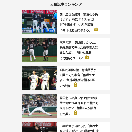
人気記事ランキング
前田悠伍を絶賛「普通なら負
けます」 相次ぐミスも“流
れ”を渡さず...小久保監督
「今日は悠伍に尽きる」
周東佑京「僕は嬉しかった」
満身創痍で戦った山本恵大に
溢した思い...届いた報告
に”愛あるエール”
1軍の分厚い壁...育成選手か
ら聞こえた本音「無理です
よ」 大越基監督が語る3軍
の“表情”
前田悠伍の真っすぐは“12球
団で1位” 140キロ台中盤でも
失点しない...相棒2人が証言
した異才
山本祐大が口にした「僕の生
きる道」 明かした理想の打者