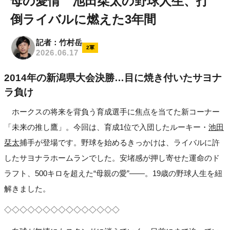
母の愛情 池田栞太の野球人生、打
倒ライバルに燃えた3年間
記者：竹村岳
2軍
2026.06.17
2014年の新潟県大会決勝…目に焼き付いたサヨナ
ラ負け
ホークスの将来を背負う育成選手に焦点を当てた新コーナー
「未来の推し鷹」。今回は、育成1位で入団したルーキー・
池田
栞太
捕手が登場です。野球を始めるきっかけは、ライバルに許
したサヨナラホームランでした。安堵感が押し寄せた運命のド
ラフト、500キロを超えた“母親の愛”――。19歳の野球人生を紐
解きました。
◇◇◇◇◇◇◇◇◇◇◇◇◇◇◇