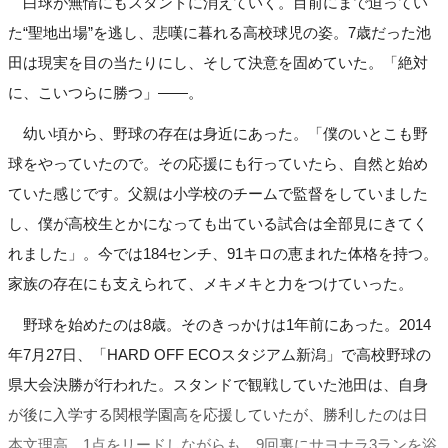
白球が無情にもスタンドに消えていく。目前にまで迫ってい
た“聖地出場”を逃し、悲嘆に暮れる高校球児の姿。7歳だった池
田は現実を目の当たりにし、そして決意を固めていた。「絶対
に、こいつらに勝つ」――。
幼い頃から、野球の存在は身近にあった。「僕のいとこも野
球をやっていたので。その応援にも行っていたら、自然と始め
ていた感じです。父親は小学校のチームで監督をしていました
し、僕が高校生とかになっても出ている試合は全部見にきてく
れました」。今では184センチ、91キロの恵まれた体格を持つ。
家族の存在にも支えられて、メキメキと力をつけていった。
野球を始めたのは8歳。そのきっかけは1年前にあった。2014
年7月27日、「HARD OFF ECOスタジアム新潟」で高校野球の
県大会決勝が行われた。スタンドで観戦していた池田は、自身
が後に入学する関根学園高を応援していたが、勝利したのは日
本文理高。1点をリードしながらも、9回裏にサヨナラ3ランを浴