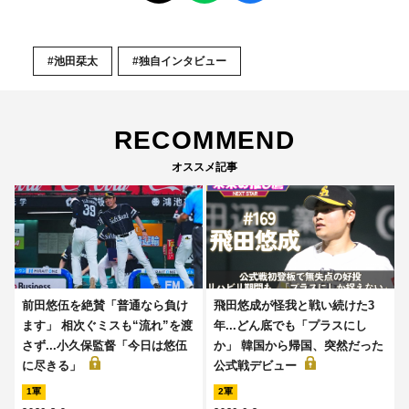
#池田栞太
#独自インタビュー
RECOMMEND
オススメ記事
前田悠伍を絶賛「普通なら負け
飛田悠成が怪我と戦い続けた3
ます」 相次ぐミスも“流れ”を渡
年...どん底でも「プラスにし
さず...小久保監督「今日は悠伍
か」 韓国から帰国、突然だった
に尽きる」
公式戦デビュー
1軍
2軍