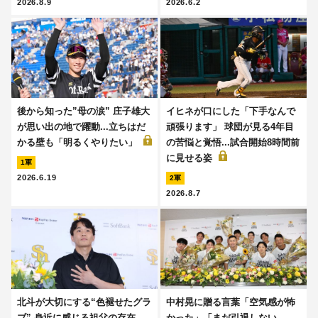
2026.8.9
2026.6.2
後から知った”母の涙” 庄子雄大
イヒネが口にした「下手なんで
が思い出の地で躍動...立ちはだ
頑張ります」 球団が見る4年目
かる壁も「明るくやりたい」
の苦悩と覚悟...試合開始8時間前
に見せる姿
1軍
2026.6.19
2軍
2026.8.7
北斗が大切にする“色褪せたグラ
中村晃に贈る言葉「空気感が怖
ブ” 身近に感じる祖父の存在...
かった」「まだ引退しない