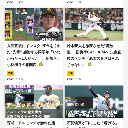
2026.6.29
2026.8.8
入団直後にインスタでDMをくれ
鈴木豪太を激変させた“魔改
た“先輩” 感謝する同学年「いな
造”...防御率6.43→0.74へ 失点直
かったら1人だった」...新加入・
後のベンチ「豪太の良さはそれ
小林樹斗の相関図
じゃない」
2軍
1軍
2026.6.15
2026.8.6
育成・アルモンテが触れた鷹
石見颯真が口にした「稼げる」