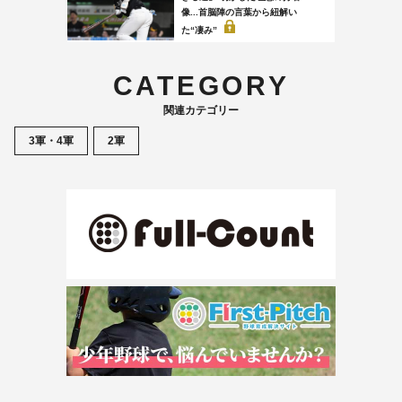
像...首脳陣の言葉から紐解い
た“凄み”
CATEGORY
関連カテゴリー
3軍・4軍
2軍