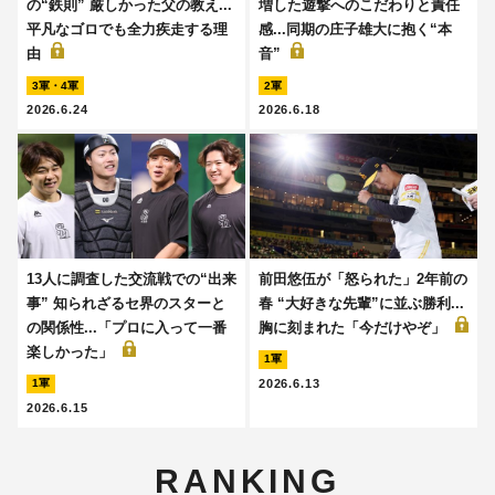
の“鉄則” 厳しかった父の教え...
増した遊撃へのこだわりと責任
平凡なゴロでも全力疾走する理
感...同期の庄子雄大に抱く“本
由
音”
3軍・4軍
2軍
2026.6.24
2026.6.18
13人に調査した交流戦での“出来
前田悠伍が「怒られた」2年前の
事” 知られざるセ界のスターと
春 “大好きな先輩”に並ぶ勝利...
の関係性...「プロに入って一番
胸に刻まれた「今だけやぞ」
楽しかった」
1軍
2026.6.13
1軍
2026.6.15
RANKING