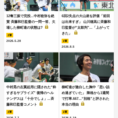
12奪三振で完投...中村稔弥を絶
6回2失点の大山凌を評価「前回
賛 斉藤和巳監督の一問一答、欠
は出来すぎ」 山川穂高に斉藤和
場した柳町達の状態は?
巳監督が“太鼓判”...「上がって
きた」
2軍
2026.5.28
2軍
2026.8.5
中村晃の左翼起用に隠された“粋
柳町達が激白した胸中「思い詰
すぎるサプライズ” 復帰のヘル
め過ぎていた」 降格から1週間
ナンデスは「十分でしょ」...斉
で打率.667...“別格”と評された
藤和巳監督コメント
本当の理由
2軍
2軍
2026.7.7
2026.5.19