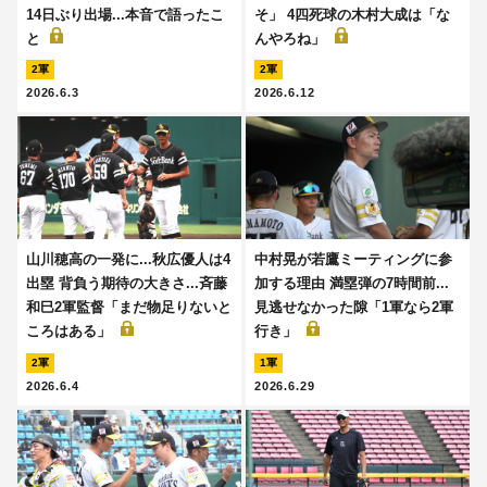
14日ぶり出場...本音で語ったこ
そ」 4四死球の木村大成は「な
と
んやろね」
2軍
2軍
2026.6.3
2026.6.12
山川穂高の一発に...秋広優人は4
中村晃が若鷹ミーティングに参
出塁 背負う期待の大きさ...斉藤
加する理由 満塁弾の7時間前...
和巳2軍監督「まだ物足りないと
見逃せなかった隙「1軍なら2軍
ころはある」
行き」
2軍
1軍
2026.6.4
2026.6.29