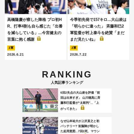
高橋隆慶が察した降格 プロ初H
今季初先発で157キロ...大山凌は
R、打率4割も自ら感じた「出番
「明らかに違った」 斉藤和巳2
を減らしている」...今宮健太の
軍監督が村上泰斗を絶賛「まだ
言葉に抱く感謝
まだ見たいね」
2軍
2軍
2026.6.21
2026.7.22
RANKING
人気記事ランキング
6回2失点の大山凌を評価「前
回は出来すぎ」 山川穂高に斉
藤和巳監督が“太鼓判”...「上
がってきた」
なぜ山本祐大が上沢直之と初
バッテリー? 首脳陣が明かし
た起用意図...7回2死、マウン