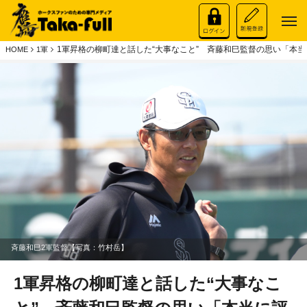
1軍昇格の柳町達と話した“大事なこと” 斉藤和巳監督の思い「本
HOME
1軍
斉藤和巳2軍監督【写真：竹村岳】
1軍昇格の柳町達と話した“大事なこ