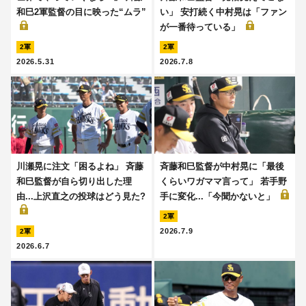
和巳2軍監督の目に映った“ムラ”
い」 安打続く中村晃は「ファン
が一番待っている」
2軍
2軍
2026.5.31
2026.7.8
川瀬晃に注文「困るよね」 斉藤
斉藤和巳監督が中村晃に「最後
和巳監督が自ら切り出した理
くらいワガママ言って」 若手野
由...上沢直之の投球はどう見た?
手に変化...「今聞かないと」
2軍
2026.7.9
2軍
2026.6.7