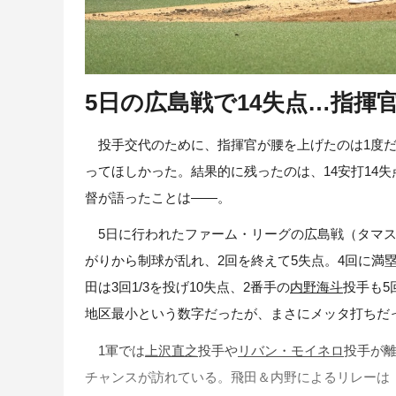
5日の広島戦で14失点…指揮
投手交代のために、指揮官が腰を上げたのは1度だ
ってほしかった。結果的に残ったのは、14安打14
督が語ったことは――。
5日に行われたファーム・リーグの広島戦（タマス
がりから制球が乱れ、2回を終えて5失点。4回に満
田は3回1/3を投げ10失点、2番手の
内野海斗
投手も5
地区最小という数字だったが、まさにメッタ打ちだ
1軍では
上沢直之
投手や
リバン・モイネロ
投手が
チャンスが訪れている。飛田＆内野によるリレーは