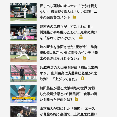
押し出し死球のオスナに「そうは捉え
ない」 柳田&牧原大は「いい活躍」...
小久保監督コメント
野村勇の気持ちが「すごくわかる」
川瀬晃が拳を握ったわけ...先輩の助け
を「忘れてはいけない」
鈴木豪太を激変させた“魔改造”...防御
率6.43→0.74へ 失点直後のベンチ「豪
太の良さはそれじゃない」
6回2失点の大山凌を評価「前回は出来
すぎ」 山川穂高に斉藤和巳監督が“太
鼓判”...「上がってきた」
前田悠伍が語る大阪桐蔭の世界 対戦
した松尾汐恩との“後日談′′...食事の誘
いを断った理由とは?
山本祐大が口にした「信頼」 エース
が葛藤を抱く裏側で...上沢直之に届い