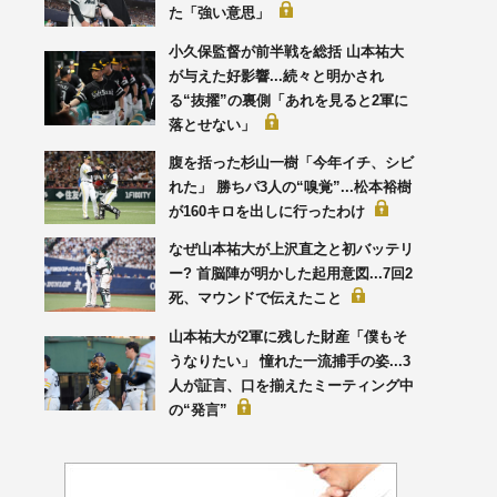
た「強い意思」
小久保監督が前半戦を総括 山本祐大
が与えた好影響...続々と明かされ
る“抜擢”の裏側「あれを見ると2軍に
落とせない」
腹を括った杉山一樹「今年イチ、シビ
れた」 勝ちパ3人の“嗅覚”...松本裕樹
が160キロを出しに行ったわけ
なぜ山本祐大が上沢直之と初バッテリ
ー? 首脳陣が明かした起用意図...7回2
死、マウンドで伝えたこと
山本祐大が2軍に残した財産「僕もそ
うなりたい」 憧れた一流捕手の姿...3
人が証言、口を揃えたミーティング中
の“発言”