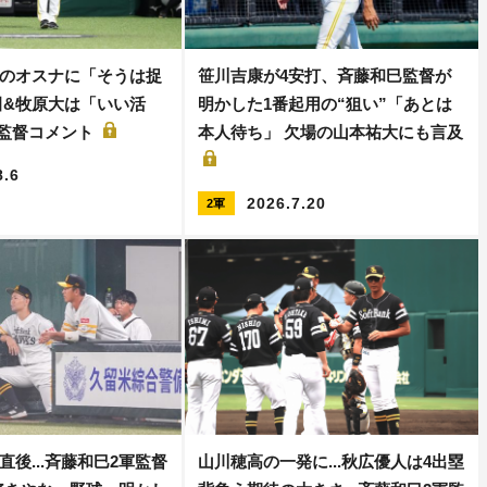
のオスナに「そうは捉
笹川吉康が4安打、斉藤和巳監督が
田&牧原大は「いい活
明かした1番起用の“狙い”「あとは
保監督コメント
本人待ち」 欠場の山本祐大にも言及
8.6
2026.7.20
2軍
後...斉藤和巳2軍監督
山川穂高の一発に...秋広優人は4出塁