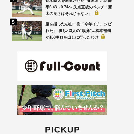
鈴木豪太を激変させた“魔改造”...防御
率6.43→0.74へ 失点直後のベンチ「豪
太の良さはそれじゃない」
腹を括った杉山一樹「今年イチ、シビ
れた」 勝ちパ3人の“嗅覚”...松本裕樹
が160キロを出しに行ったわけ
PICKUP