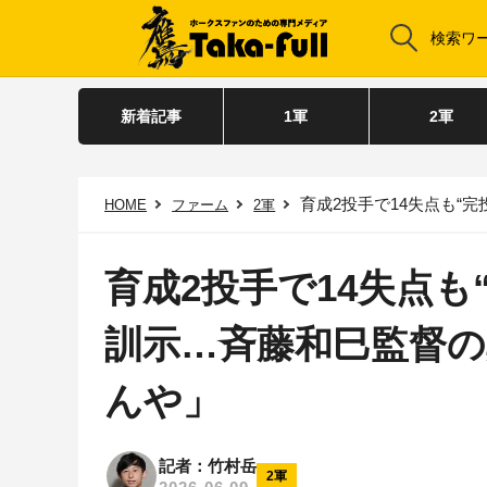
新着記事
1軍
2軍
育成2投手で14失点も“完投
HOME
ファーム
2軍
育成2投手で14失点も
訓示…斉藤和巳監督
んや」
記者：竹村岳
2軍