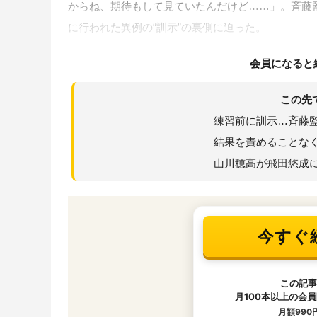
からね、期待もして見ていたんだけど……」。斉藤
に行われた異例の“訓示”の裏側に迫った。
会員になると
この先
練習前に訓示…斉藤
結果を責めることな
山川穂高が飛田悠成