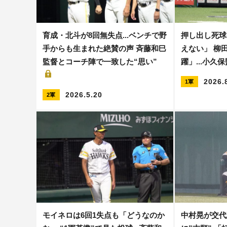
育成・北斗が8回無失点...ベンチで野
押し出し死球
手からも生まれた絶賛の声 斉藤和巳
えない」 柳
監督とコーチ陣で一致した“思い”
躍」...小久
2026.
1軍
2026.5.20
2軍
モイネロは6回1失点も「どうなのか
中村晃が交代直