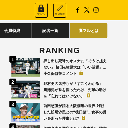
会員特典
記者一覧
鷹フルとは
RANKING
押し出し死球のオスナに「そうは捉え
ない」 柳田&牧原大は「いい活躍」...
小久保監督コメント
野村勇の気持ちが「すごくわかる」
川瀬晃が拳を握ったわけ...先輩の助け
を「忘れてはいけない」
前田悠伍が語る大阪桐蔭の世界 対戦
した松尾汐恩との“後日談′′...食事の誘
いを断った理由とは?