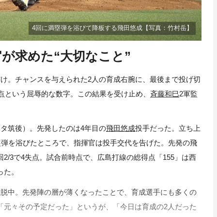
4回に満塁弾を浴びて降板する飛田悠成【写真：竹村岳】
官が求めた“大切なこと”
け。チャンスを与えられた2人の育成右腕に、最後まで投げ切
失点という屈辱的な数字。この結果を受け止め、
斉藤和巳
2軍監
タ筑後）。先発したのは4年目の
飛田悠成
投手だった。立ち上
塁弾を浴びたところで、指揮官は投手交代を告げた。先発の飛
回2/3で4失点。試合前時点で、広島打線の総得点「155」は西
った。
離脱中。先発陣の層が薄くなったことで、育成選手にも多くの
「元々その予定だった」というが、「今日は育成の2人だった