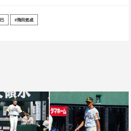
和巳
#飛田悠成