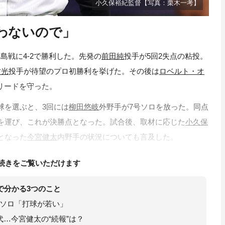
小久保裕紀監督【写真：栗木一考】
わないので」
島戦に4-2で勝利した。先発の
前田純
投手が5回2失点の粘投。
村光
投手が待望のプロ初勝利を挙げた。その後は
ロベルト・オ
リードを守った。
球を選ぶと、3回には
柳田悠岐
外野手が7号ソロを放った。同点
を運び、これが決勝点となった。試合後、取材に応じた
小久保
となった
今宮健太
内野手の状況についても言及した。
続きをご覧いただけます
で分かる3つのこと
号ソロ「打球が若い」
代…今宮健太の“続報”は？