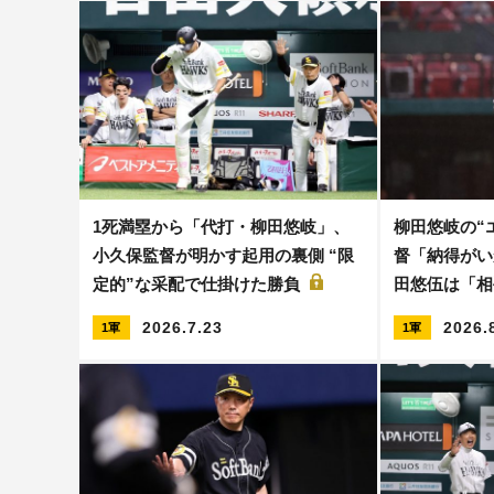
1死満塁から「代打・柳田悠岐」、
柳田悠岐の“
小久保監督が明かす起用の裏側 “限
督「納得がい
定的”な采配で仕掛けた勝負
田悠伍は「
2026.7.23
2026.
1軍
1軍