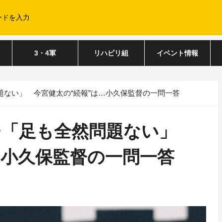
3・4軍
リハビリ組
イベント情報
題ない」 今宮健太の“続報”は…小久保監督の一問一答
チ「足も全然問題ない」
…小久保監督の一問一答