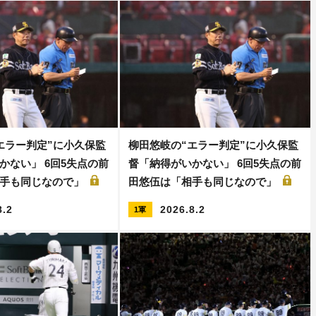
エラー判定”に小久保監
柳田悠岐の“エラー判定”に小久保監
かない」 6回5失点の前
督「納得がいかない」 6回5失点の前
相手も同じなので」
田悠伍は「相手も同じなので」
8.2
2026.8.2
1軍