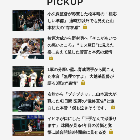
PICKUP
小久保監督が称賛した松本晴の「相応
しい準備」 適時打以外でも見えた山
本祐大の“存在感”
牧原大成から野村勇へ「そこがあいつ
の悪いところ」 “ミス翌日”に見えた
姿...あえて呈した苦言と本気の愛情
1軍の分厚い壁...育成選手から聞こえ
た本音「無理ですよ」 大越基監督が
語る3軍の“表情”
右肘から「ブチブチッ」...山本恵大が
戦った41日間 医師の“最終宣告”と激
白した本音「僕も泣きそうです」
イヒネが口にした「下手なんで頑張り
ます」 球団が見る4年目の苦悩と覚
悟...試合開始8時間前に見せる姿