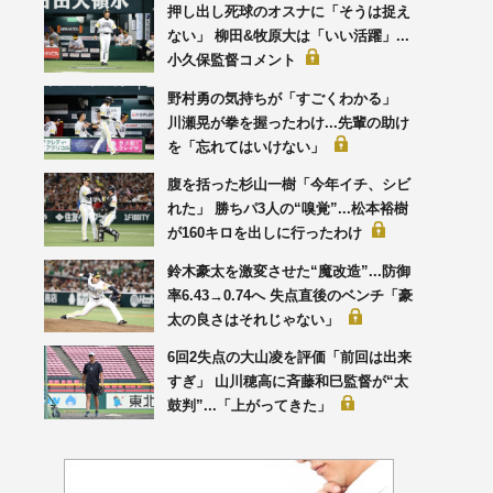
押し出し死球のオスナに「そうは捉え
ない」 柳田&牧原大は「いい活躍」...
小久保監督コメント
野村勇の気持ちが「すごくわかる」
川瀬晃が拳を握ったわけ...先輩の助け
を「忘れてはいけない」
腹を括った杉山一樹「今年イチ、シビ
れた」 勝ちパ3人の“嗅覚”...松本裕樹
が160キロを出しに行ったわけ
鈴木豪太を激変させた“魔改造”...防御
率6.43→0.74へ 失点直後のベンチ「豪
太の良さはそれじゃない」
6回2失点の大山凌を評価「前回は出来
すぎ」 山川穂高に斉藤和巳監督が“太
鼓判”...「上がってきた」