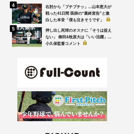
右肘から「ブチブチッ」...山本恵大が
戦った41日間 医師の“最終宣告”と激
白した本音「僕も泣きそうです」
押し出し死球のオスナに「そうは捉え
ない」 柳田&牧原大は「いい活躍」...
小久保監督コメント