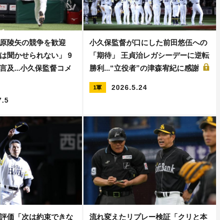
原陵矢の競争を歓迎
小久保監督が口にした前田悠伍への
は聞かせられない」 9
「期待」 王貞治レガシーデーに逆転
言及...小久保監督コメ
勝利...“立役者”の津森宥紀に感謝
2026.5.24
1軍
7.5
評価「次は約束できな
流れ変えたリプレー検証「クリと本