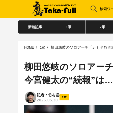
新着記事
1軍
2軍
柳田悠岐のソロアーチ「足も全然問
HOME
1軍
柳田悠岐のソロアー
今宮健太の“続報”は
記者：竹村岳
1軍
2026.05.30