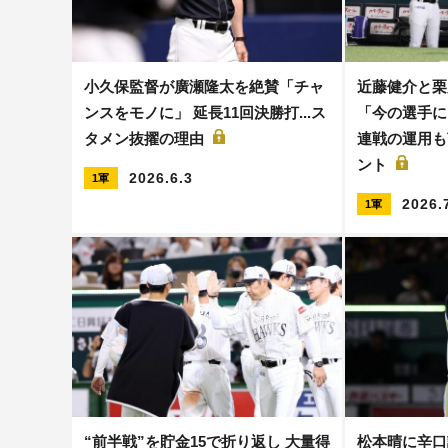
小久保監督が廣瀬隆太を絶賛「チャ
近藤健介と栗
ンスをモノに」 延長11回決勝打...ス
「今の選手に
タメン抜擢の理由
連戦の運用も
ント
2026.6.3
1軍
2026.
1軍
“前半戦”を貯金15で折り返し 大量得
松本晴に辛口