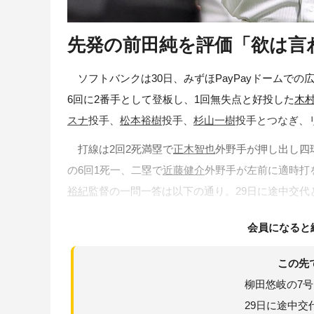
先発の前田純を評価「欲は言
ソフトバンクは30日、みずほPayPayドームでの広
6回に2番手として登板し、1回無失点と好投した
木
スナ
投手、
松本裕樹
投手、
杉山一樹
投手とつなぎ、
打線は2回2死満塁で
正木智也
外野手が押し出し四
の6回1死一、二塁で
近藤健介
外野手が左前に適時打
裕紀
監督の一問一答は以下の通り。29日に途中交代
会員になると
この先
柳田悠岐の7
29日に途中交