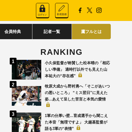
会員特典
記者一覧
鷹フルとは
RANKING
小久保監督が称賛した松本晴の「相応
しい準備」 適時打以外でも見えた山
本祐大の“存在感”
牧原大成から野村勇へ「そこがあいつ
の悪いところ」 “ミス翌日”に見えた
姿...あえて呈した苦言と本気の愛情
1軍の分厚い壁...育成選手から聞こえ
た本音「無理ですよ」 大越基監督が
語る3軍の“表情”