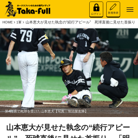
山本恵大が見せた執念の“続行アピール” 死球直後に見せた首振り
HOME
1軍
第4打席で死球を受けた山本恵大【写真：加治屋友輝】
山本恵大が見せた執念の“続行アピー