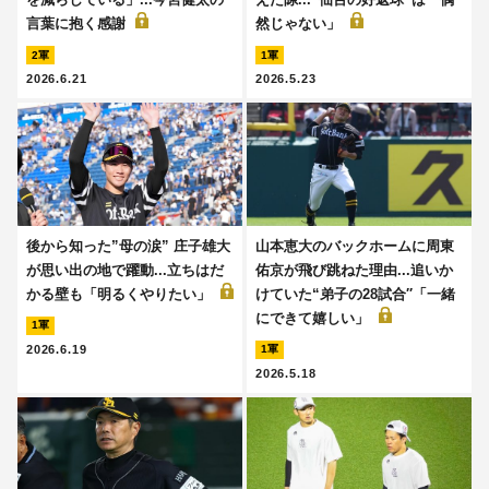
言葉に抱く感謝
然じゃない」
2軍
1軍
2026.6.21
2026.5.23
後から知った”母の涙” 庄子雄大
山本恵大のバックホームに周東
が思い出の地で躍動...立ちはだ
佑京が飛び跳ねた理由...追いか
かる壁も「明るくやりたい」
けていた“弟子の28試合′′「一緒
にできて嬉しい」
1軍
2026.6.19
1軍
2026.5.18