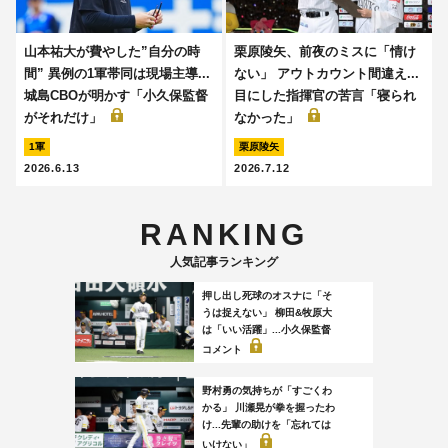
山本祐大が費やした”自分の時
栗原陵矢、前夜のミスに「情け
間” 異例の1軍帯同は現場主導...
ない」 アウトカウント間違え...
城島CBOが明かす「小久保監督
目にした指揮官の苦言「寝られ
がそれだけ」
なかった」
1軍
栗原陵矢
2026.6.13
2026.7.12
RANKING
人気記事ランキング
押し出し死球のオスナに「そ
うは捉えない」 柳田&牧原大
は「いい活躍」...小久保監督
コメント
野村勇の気持ちが「すごくわ
かる」 川瀬晃が拳を握ったわ
け...先輩の助けを「忘れては
いけない」