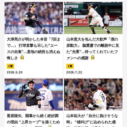
大津亮介が明かした本音「7回ま
山本恵大を包んだ大歓声「僕の
で...」 打球直撃も示した“エー
原動力」 脳震盪での離脱中に見
スの自覚”...意地の続投も消えぬ
た”光景”...待ってくれていたフ
悔しさ
ァンへの感謝
1軍
1軍
2026.5.20
2026.7.22
栗原陵矢、開幕から続く絶好調
山本祐大が「自分に負けそうな
の理由 “上昇カーブ”を描くため
時」 “雄叫び”に込められた感