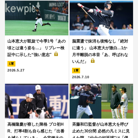
山本恵大が凱旋で今季1号「あの
脳震盪で抹消も後悔なし「絶対
頃とは違う姿を...」 リプレー検
に違う」 山本恵大が激白...1か
証中に示した“強い意志′′
月半離脱の本音「あ、呼ばれな
いんだ」
1軍
2026.5.27
1軍
2026.7.10
高橋隆慶が察した降格 プロ初H
斉藤和巳監督が山本恵大を呼び
R、打率4割も自ら感じた「出番
止めた30分間 必然の凡ミスに見
を減らしている」...今宮健太の
えた隙...“仙台の好返球”は「偶