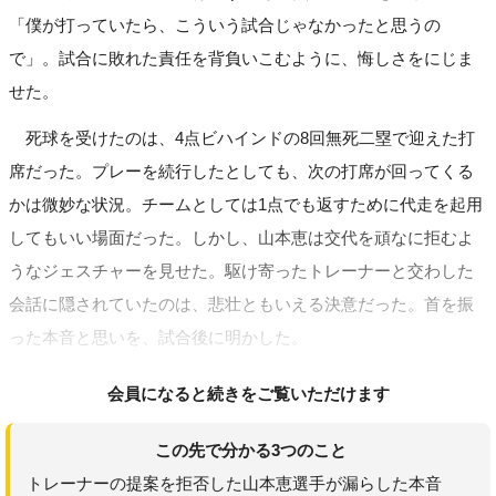
「僕が打っていたら、こういう試合じゃなかったと思うの
で」。試合に敗れた責任を背負いこむように、悔しさをにじま
せた。
死球を受けたのは、4点ビハインドの8回無死二塁で迎えた打
席だった。プレーを続行したとしても、次の打席が回ってくる
かは微妙な状況。チームとしては1点でも返すために代走を起用
してもいい場面だった。しかし、山本恵は交代を頑なに拒むよ
うなジェスチャーを見せた。駆け寄ったトレーナーと交わした
会話に隠されていたのは、悲壮ともいえる決意だった。首を振
った本音と思いを、試合後に明かした。
会員になると続きをご覧いただけます
この先で分かる3つのこと
トレーナーの提案を拒否した山本恵選手が漏らした本音