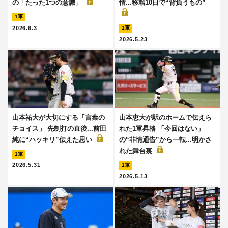
の「たった1つの意識」
情...移籍10日で“背負うもの”
1軍
2026.6.3
1軍
2026.5.23
山本祐大が大切にする「言葉の
山本恵大が駅のホームで伝えら
チョイス」 先制打の直後...前田
れた1軍昇格 「今回はない」
純に“ハッキリ”伝えた思い
の“非情通告”から一転...明かさ
れた舞台裏
1軍
2026.5.31
1軍
2026.5.13