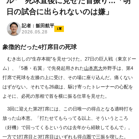
ル” 死球直後に見せた首振り…「明
日の試合に出られないのは嫌」
記者：飯田航平
1軍
2026.05.28
象徴的だった4打席目の死球
むき出しの“生存本能”を見せつけた。27日の巨人戦（東京ドー
ム）、「5番・右翼」で先発起用された
山本恵大
外野手は、第4
打席で死球を左膝の上に受け、その場に座り込んだ。痛くない
はずがない。それでも26歳は、駆け寄ったトレーナーの心配を
よそに、必死の形相で首を横に振る仕草を見せた。
3回に迎えた第2打席には、この日唯一の得点となる適時打を
放った山本恵。「打たせてもらってる以上、そういうところ
（好機）で回ってくるというのは去年から経験してるんで」。
一方で1打席目と3打席目はいずれも得点圏で三振を喫した。