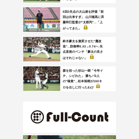
6回2失点の大山凌を評価「前
回は出来すぎ」 山川穂高に斉
藤和巳監督が“太鼓判”...「上
がってきた」
鈴木豪太を激変させた“魔改
造”...防御率6.43→0.74へ 失
点直後のベンチ「豪太の良さ
はそれじゃない」
腹を括った杉山一樹「今年イ
チ、シビれた」 勝ちパ3人
の“嗅覚”...松本裕樹が160キ
ロを出しに行ったわけ