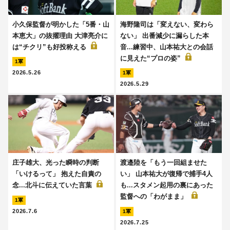
小久保監督が明かした「5番・山
海野隆司は「変えない、変わら
本恵大」の抜擢理由 大津亮介に
ない」 出番減少に漏らした本
は“チクリ”も好投称える
音...練習中、山本祐大との会話
に見えた“プロの姿”
1軍
2026.5.26
1軍
2026.5.29
庄子雄大、光った瞬時の判断
渡邉陸を「もう一回組ませた
「いけるって」 抱えた自責の
い」 山本祐大が復帰で捕手4人
念...北斗に伝えていた言葉
も...スタメン起用の裏にあった
監督への「わがまま」
1軍
2026.7.6
1軍
2026.7.25