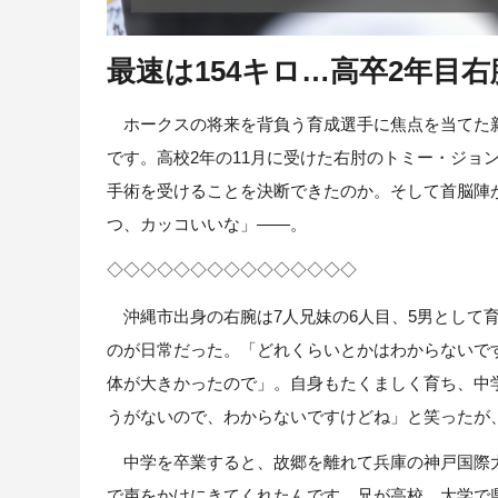
最速は154キロ…高卒2年目
ホークスの将来を背負う育成選手に焦点を当てた
です。高校2年の11月に受けた右肘のトミー・ジョ
手術を受けることを決断できたのか。そして首脳陣が
つ、カッコいいな」――。
◇◇◇◇◇◇◇◇◇◇◇◇◇◇◇
沖縄市出身の右腕は7人兄妹の6人目、5男として
のが日常だった。「どれくらいとかはわからないで
体が大きかったので」。自身もたくましく育ち、中学
うがないので、わからないですけどね」と笑ったが
中学を卒業すると、故郷を離れて兵庫の神戸国際大
で声をかけにきてくれたんです。兄が高校、大学で