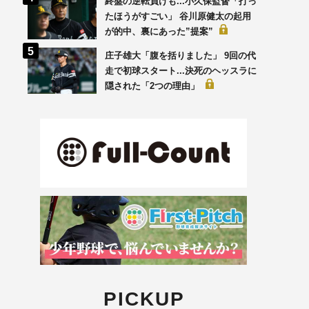
終盤の逆転負けも...小久保監督「打っ
たほうがすごい」 谷川原健太の起用
が的中、裏にあった”提案”
庄子雄大「腹を括りました」 9回の代
走で初球スタート...決死のヘッスラに
隠された「2つの理由」
PICKUP