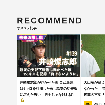
RECOMMEND
オススメ記事
井崎燦志郎が浮かべた涙 自己最速
大山凌が耐え
155キロを計測した夜...親友の初登板
なかった」 
に堪えた思い「選手じゃなければ」
後輩の言葉
2026.
2軍