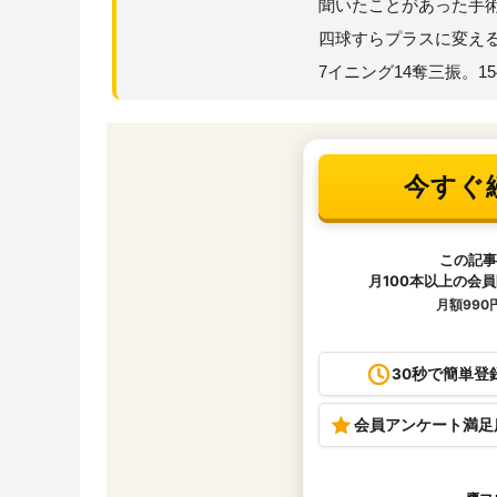
聞いたことがあった手術
四球すらプラスに変え
7イニング14奪三振。1