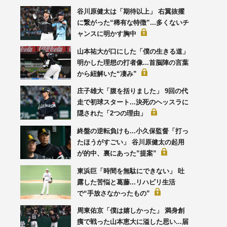
谷川原健太は「期待以上」 右翼抜擢
に繋がった“稀有な特徴”...多くないチ
ャンスに明かす胸中
山本祐大が口にした「僕の生きる道」
明かした理想の打者像...首脳陣の言葉
から紐解いた“凄み”
庄子雄大「腹を括りました」 9回の代
走で初球スタート...決死のヘッスラに
隠された「2つの理由」
終盤の逆転負けも...小久保監督「打っ
たほうがすごい」 谷川原健太の起用
が的中、裏にあった”提案”
東浜巨「時間を無駄にできない」 吐
露した苦悩と葛藤...リハビリ生活
で“手放さなかったもの”
周東佑京「僕は嬉しかった」 満身創
痍で戦った山本恵大に溢した思い...届