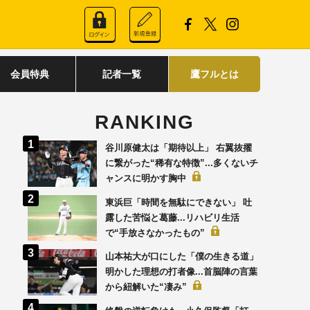
会員特典
記者一覧
鷹フルとは
RANKING
谷川原健太は「期待以上」 右翼抜擢
に繋がった“稀有な特徴”...多くないチ
ャンスに明かす胸中
東浜巨「時間を無駄にできない」 吐
露した苦悩と葛藤...リハビリ生活
で“手放さなかったもの”
山本祐大が口にした「僕の生きる道」
明かした理想の打者像...首脳陣の言葉
から紐解いた“凄み”