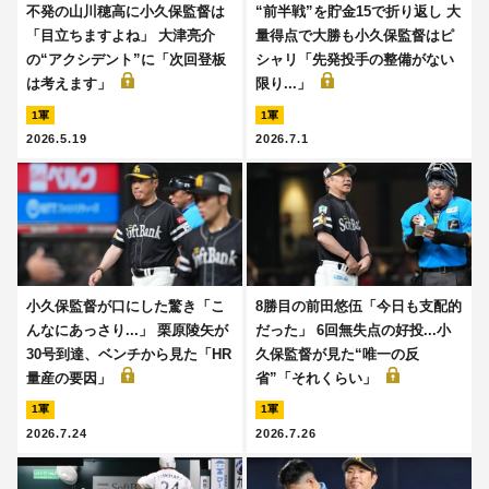
不発の山川穂高に小久保監督は
“前半戦”を貯金15で折り返し 大
「目立ちますよね」 大津亮介
量得点で大勝も小久保監督はピ
の“アクシデント”に「次回登板
シャリ「先発投手の整備がない
は考えます」
限り...」
1軍
1軍
2026.5.19
2026.7.1
小久保監督が口にした驚き「こ
8勝目の前田悠伍「今日も支配的
んなにあっさり...」 栗原陵矢が
だった」 6回無失点の好投...小
30号到達、ベンチから見た「HR
久保監督が見た“唯一の反
量産の要因」
省”「それくらい」
1軍
1軍
2026.7.24
2026.7.26