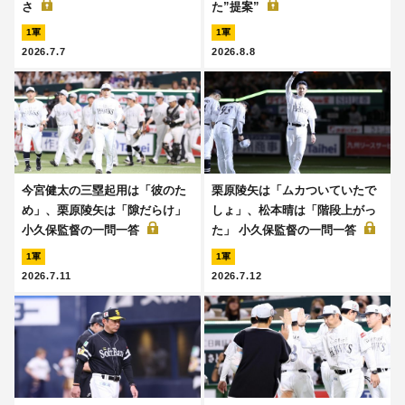
さ
た”提案”
1軍
1軍
2026.7.7
2026.8.8
今宮健太の三塁起用は「彼のた
栗原陵矢は「ムカついていたで
め」、栗原陵矢は「隙だらけ」
しょ」、松本晴は「階段上がっ
小久保監督の一問一答
た」 小久保監督の一問一答
1軍
1軍
2026.7.11
2026.7.12