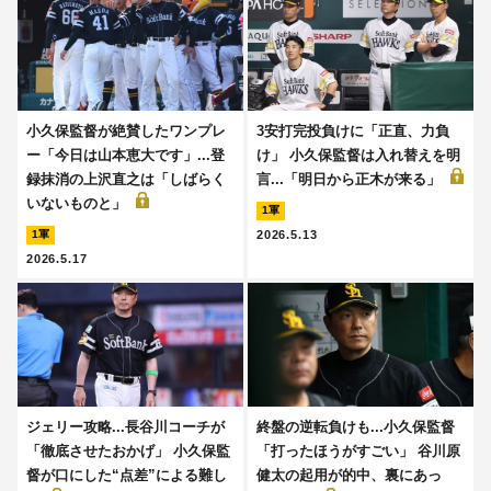
小久保監督が絶賛したワンプレ
3安打完投負けに「正直、力負
ー「今日は山本恵大です」...登
け」 小久保監督は入れ替えを明
録抹消の上沢直之は「しばらく
言...「明日から正木が来る」
いないものと」
1軍
2026.5.13
1軍
2026.5.17
ジェリー攻略...長谷川コーチが
終盤の逆転負けも...小久保監督
「徹底させたおかげ」 小久保監
「打ったほうがすごい」 谷川原
督が口にした“点差”による難し
健太の起用が的中、裏にあっ