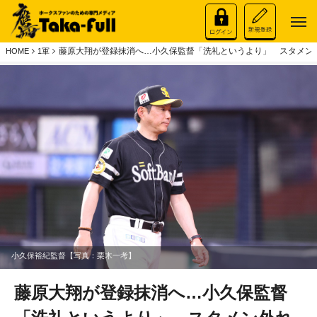
藤原大翔が登録抹消へ…小久保監督「洗礼というより」 スタメン
HOME
1軍
小久保裕紀監督【写真：栗木一考】
藤原大翔が登録抹消へ…小久保監督