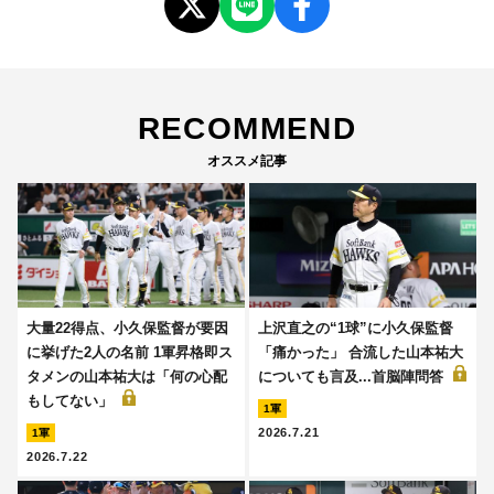
RECOMMEND
オススメ記事
大量22得点、小久保監督が要因
上沢直之の“1球”に小久保監督
に挙げた2人の名前 1軍昇格即ス
「痛かった」 合流した山本祐大
タメンの山本祐大は「何の心配
についても言及...首脳陣問答
もしてない」
1軍
2026.7.21
1軍
2026.7.22