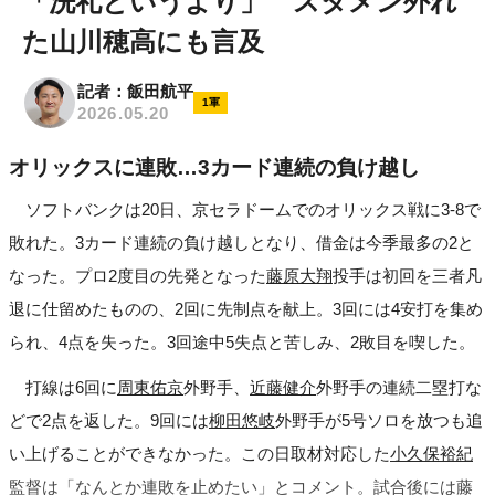
「洗礼というより」 スタメン外れ
た山川穂高にも言及
記者：飯田航平
1軍
2026.05.20
オリックスに連敗…3カード連続の負け越し
ソフトバンクは20日、京セラドームでのオリックス戦に3-8で
敗れた。3カード連続の負け越しとなり、借金は今季最多の2と
なった。プロ2度目の先発となった
藤原大翔
投手は初回を三者凡
退に仕留めたものの、2回に先制点を献上。3回には4安打を集め
られ、4点を失った。3回途中5失点と苦しみ、2敗目を喫した。
打線は6回に
周東佑京
外野手、
近藤健介
外野手の連続二塁打な
どで2点を返した。9回には
柳田悠岐
外野手が5号ソロを放つも追
い上げることができなかった。この日取材対応した
小久保裕紀
監督は「なんとか連敗を止めたい」とコメント。試合後には藤