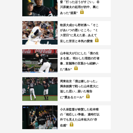
督「打ったほうがすごい」 谷
川原健太の起用が的中、裏に
あった”提案”
牧原大成から野村勇へ「そこ
があいつの悪いところ」 “ミ
ス翌日”に見えた姿...あえて
呈した苦言と本気の愛情
山本祐大が口にした「僕の生
きる道」 明かした理想の打者
像...首脳陣の言葉から紐解い
た“凄み”
周東佑京「僕は嬉しかった」
満身創痍で戦った山本恵大に
溢した思い...届いた報告
に”愛あるエール”
小久保監督が称賛した松本晴
の「相応しい準備」 適時打以
外でも見えた山本祐大の“存
在感”