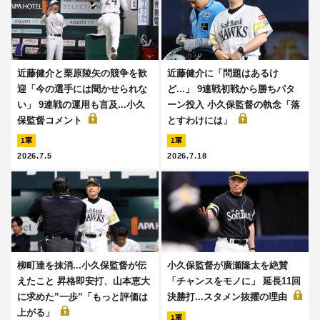
近藤健介と栗原陵矢の競争を歓
近藤健介に「問題はあるけ
迎「今の選手には聞かせられな
ど...」 9連戦初戦から勝ちパタ
い」 9連戦の運用も言及...小久
ーン投入 小久保監督の執念「落
保監督コメント
とすわけには」
1軍
1軍
2026.7.5
2026.7.18
柳町達を抹消...小久保監督が伝
小久保監督が廣瀬隆太を絶賛
えたこと 昇格即安打、山本恵大
「チャンスをモノに」 延長11回
に求めた”一歩”「もっと評価は
決勝打...スタメン抜擢の理由
上がる」
1軍