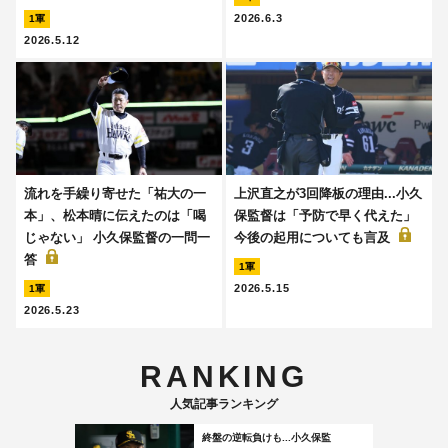
2026.6.3
1軍
2026.5.12
流れを手繰り寄せた「祐大の一
上沢直之が3回降板の理由...小久
本」、松本晴に伝えたのは「喝
保監督は「予防で早く代えた」
じゃない」 小久保監督の一問一
今後の起用についても言及
答
1軍
2026.5.15
1軍
2026.5.23
RANKING
人気記事ランキング
終盤の逆転負けも...小久保監