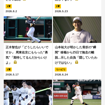
1軍
1軍
2026.8.2
2026.5.23
正木智也が「どうしたらいいで
山本祐大が明かした骨折の“瞬
すか」 周東佑京にもらった“勇
間” 移籍から25日で無念の離
気”「期待してるんだからいけ
脱...示した自負「隠していたわ
よ」
けではない」
1軍
リハビリ
2026.5.17
2026.6.24