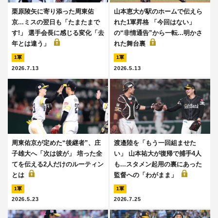
栗原陵矢に寄り添った周東佑
山本恵大が駅のホームで伝えら
京...ミスの翌日も「たまたまで
れた1軍昇格 「今回はない」
す!」 選手会長に感じる変化「去
の“非情通告”から一転...明かさ
年とは違う」
れた舞台裏
1軍
1軍
2026.7.13
2026.5.13
周東佑京が定めた“後継者”、庄
渡邉陸を「もう一回組ませた
子雄大へ「次は彼が」 培った全
い」 山本祐大が復帰で捕手4人
てを伝える2人だけのルーティン
も...スタメン起用の裏にあった
とは
監督への「わがまま」
1軍
1軍
2026.5.23
2026.7.25