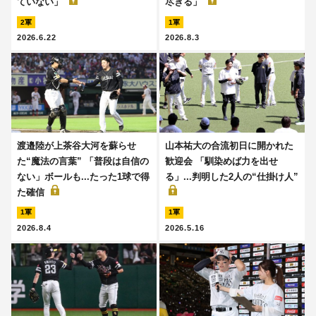
ていない」
尽きる」
2軍
1軍
2026.6.22
2026.8.3
渡邉陸が上茶谷大河を蘇らせ
山本祐大の合流初日に開かれた
た“魔法の言葉” 「普段は自信の
歓迎会 「馴染めば力を出せ
ない」ボールも...たった1球で得
る」...判明した2人の“仕掛け人”
た確信
1軍
1軍
2026.8.4
2026.5.16