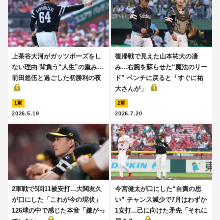
上茶谷大河がガッツポーズをし
復帰戦で見えた山本祐大の凄
ない理由 背負う“人生”の重み...
み...右腕を蘇らせた“魔法のリー
前田悠伍と過ごした初勝利の夜
ド” ベンチに戻ると「すぐに祐
大さんが」
1軍
2軍
2026.5.19
2026.7.20
2軍戦で5回11被安打...大関友久
今宮健太が口にした“自責の思
が口にした「これが今の現状」
い” チャンス減少で7月はわずか
126球の中で感じた本音「嫌がっ
1安打...己に向けた矛先「それに