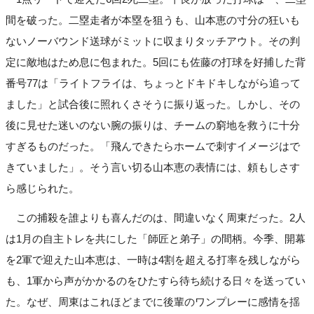
間を破った。二塁走者が本塁を狙うも、山本恵の寸分の狂いも
ないノーバウンド送球がミットに収まりタッチアウト。その判
定に敵地はため息に包まれた。5回にも佐藤の打球を好捕した背
番号77は「ライトフライは、ちょっとドキドキしながら追って
ました」と試合後に照れくさそうに振り返った。しかし、その
後に見せた迷いのない腕の振りは、チームの窮地を救うに十分
すぎるものだった。「飛んできたらホームで刺すイメージはで
きていました」。そう言い切る山本恵の表情には、頼もしさす
ら感じられた。
この捕殺を誰よりも喜んだのは、間違いなく周東だった。2人
は1月の自主トレを共にした「師匠と弟子」の間柄。今季、開幕
を2軍で迎えた山本恵は、一時は4割を超える打率を残しながら
も、1軍から声がかかるのをひたすら待ち続ける日々を送ってい
た。なぜ、周東はこれほどまでに後輩のワンプレーに感情を揺