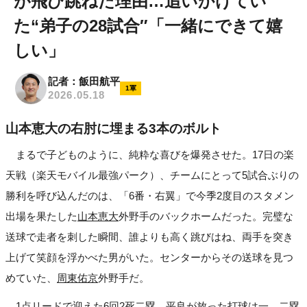
が飛び跳ねた理由…追いかけてい
た“弟子の28試合″「一緒にできて嬉
しい」
記者：飯田航平
1軍
2026.05.18
山本恵大の右肘に埋まる3本のボルト
まるで子どものように、純粋な喜びを爆発させた。17日の楽
天戦（楽天モバイル最強パーク）、チームにとって5試合ぶりの
勝利を呼び込んだのは、「6番・右翼」で今季2度目のスタメン
出場を果たした
山本恵大
外野手のバックホームだった。完璧な
送球で走者を刺した瞬間、誰よりも高く跳びはね、両手を突き
上げて笑顔を浮かべた男がいた。センターからその送球を見つ
めていた、
周東佑京
外野手だ。
1点リードで迎えた6回2死二塁。平良が放った打球は一、二塁