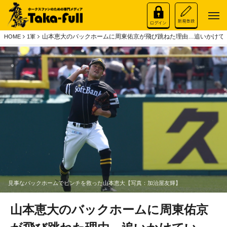
山本恵大のバックホームに周東佑京が飛び跳ねた理由…追いかけてい
HOME
1軍
見事なバックホームでピンチを救った山本恵大【写真：加治屋友輝】
山本恵大のバックホームに周東佑京