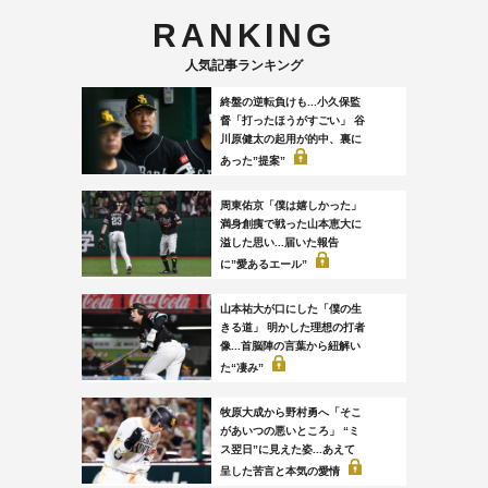
RANKING
人気記事ランキング
終盤の逆転負けも...小久保監
督「打ったほうがすごい」 谷
川原健太の起用が的中、裏に
あった”提案”
周東佑京「僕は嬉しかった」
満身創痍で戦った山本恵大に
溢した思い...届いた報告
に”愛あるエール”
山本祐大が口にした「僕の生
きる道」 明かした理想の打者
像...首脳陣の言葉から紐解い
た“凄み”
牧原大成から野村勇へ「そこ
があいつの悪いところ」 “ミ
ス翌日”に見えた姿...あえて
呈した苦言と本気の愛情