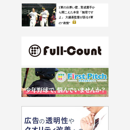
1軍の分厚い壁...育成選手か
ら聞こえた本音「無理です
よ」 大越基監督が語る3軍
の“表情”