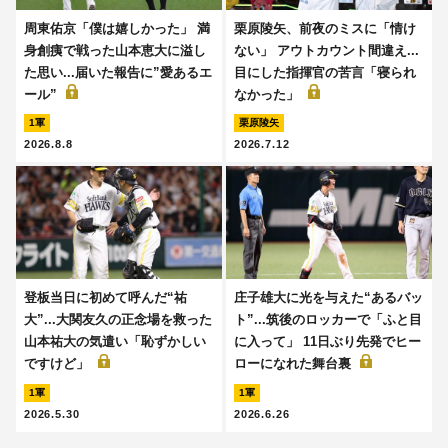
周東佑京「僕は嬉しかった」 満
栗原陵矢、前夜のミスに「情け
身創痍で戦った山本恵大に溢し
ない」 アウトカウント間違え...
た思い...届いた報告に”愛あるエ
目にした指揮官の苦言「寝られ
ール”
なかった」
1軍
栗原陵矢
2026.8.8
2026.7.12
登板当日に初めて呼んだ“祐
庄子雄大に光を与えた“あるバッ
大”...大関友久の正念場を救った
ト”...筑後のロッカーで「ふと目
山本祐大の気遣い「恥ずかしい
に入って」 11日ぶり先発でヒー
ですけど」
ローになれた舞台裏
1軍
1軍
2026.5.30
2026.6.26