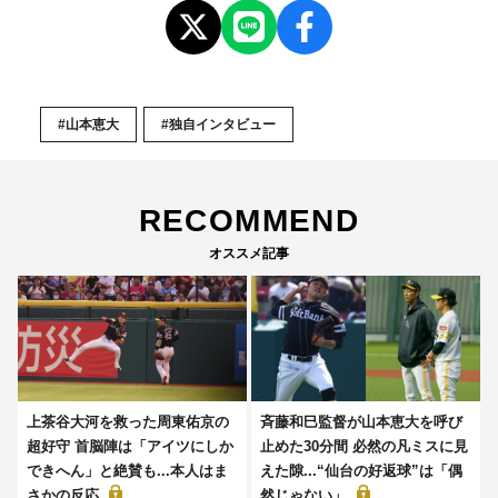
#山本恵大
#独自インタビュー
RECOMMEND
オススメ記事
上茶谷大河を救った周東佑京の
斉藤和巳監督が山本恵大を呼び
超好守 首脳陣は「アイツにしか
止めた30分間 必然の凡ミスに見
できへん」と絶賛も...本人はま
えた隙...“仙台の好返球”は「偶
さかの反応
然じゃない」