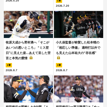
2026.5.20
1軍
2026.7.20
牧原大成から野村勇へ「そこが
小久保監督が称賛した松本晴の
あいつの悪いところ」 “ミス翌
「相応しい準備」 適時打以外で
日”に見えた姿...あえて呈した苦
も見えた山本祐大の“存在感”
言と本気の愛情
1軍
1軍
2026.8.7
2026.8.7
前田悠伍が変貌した8分間 「も
前田悠伍“vs西川龍馬”は「めっ