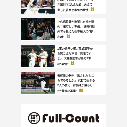
ス翌日”に見えた姿...あえて
呈した苦言と本気の愛情
小久保監督が称賛した松本晴
の「相応しい準備」 適時打以
外でも見えた山本祐大の“存
在感”
1軍の分厚い壁...育成選手か
ら聞こえた本音「無理です
よ」 大越基監督が語る3軍
の“表情”
柳町達の胸中「出されたとこ
ろでやるしか」 代打で生きる
2人の教え...首脳陣が漏らし
た”贅沢な葛藤”