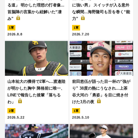
る道」 明かした理想の打者像...
に強い男」 スイッチが入る意外
首脳陣の言葉から紐解いた“凄
な瞬間...海野隆司も舌を巻く“能
み”
力”
1軍
1軍
2026.8.8
2026.7.20
山本祐大の獲得で2軍へ...渡邉陸
前田悠伍が語った目一杯の“強が
が明かした胸中 降格前に唯一、
り” 38度の熱にうなされ...上茶
LINEで報告した後輩「落ちる
谷大河の「勇姿」を目に焼き付
わ」
けた3月の夜
2軍
1軍
2026.5.22
2026.5.10