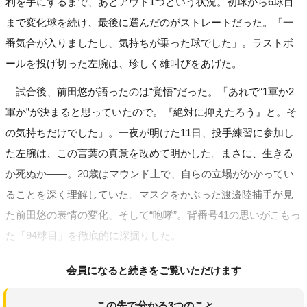
利を手にするまで、あとアウト1つという状況。初球から6球目
まで変化球を続け、最後に選んだのがストレートだった。「一
番気合が入りましたし、気持ちが乗った球でした」。ラストボ
ールを投げ切った左腕は、珍しく雄叫びをあげた。
試合後、前田悠が語ったのは“覚悟”だった。「あれで“1軍か2
軍か”が決まると思っていたので。『絶対に抑えたろう』と。そ
の気持ちだけでした」。一夜が明けた11日、投手練習に参加し
た左腕は、この言葉の真意を改めて明かした。まさに、生きる
か死ぬか――。20歳はマウンド上で、自らの立場がかかってい
ることを深く理解していた。マスクをかぶった
渡邉陸
捕手が見
た前田悠の表情の変化、そして“咆哮”。背番号41の思いがこもっ
た「94球目」を徹底的に深掘りした。
会員になると続きをご覧いただけます
この先で分かる3つのこと