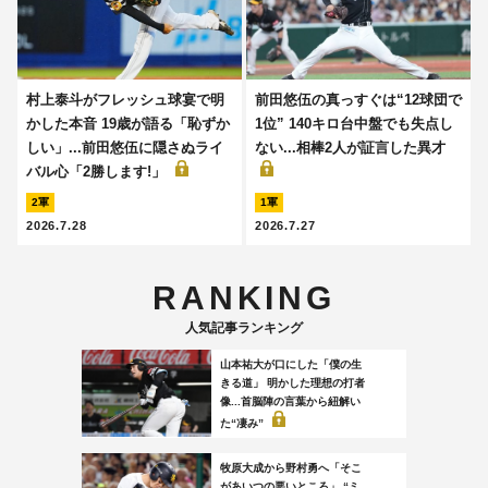
村上泰斗がフレッシュ球宴で明
前田悠伍の真っすぐは“12球団で
かした本音 19歳が語る「恥ずか
1位” 140キロ台中盤でも失点し
しい」...前田悠伍に隠さぬライ
ない...相棒2人が証言した異才
バル心「2勝します!」
2軍
1軍
2026.7.28
2026.7.27
RANKING
人気記事ランキング
山本祐大が口にした「僕の生
きる道」 明かした理想の打者
像...首脳陣の言葉から紐解い
た“凄み”
牧原大成から野村勇へ「そこ
があいつの悪いところ」 “ミ