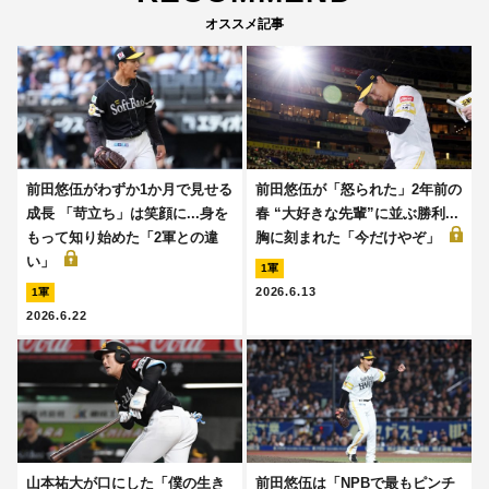
オススメ記事
前田悠伍がわずか1か月で見せる
前田悠伍が「怒られた」2年前の
成長 「苛立ち」は笑顔に...身を
春 “大好きな先輩”に並ぶ勝利...
もって知り始めた「2軍との違
胸に刻まれた「今だけやぞ」
い」
1軍
2026.6.13
1軍
2026.6.22
山本祐大が口にした「僕の生き
前田悠伍は「NPBで最もピンチ