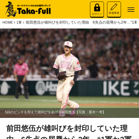
前田悠伍が雄叫びを封印していた理由 6失点の屈辱から2年…“1軍
HOME
1軍
5回のピンチを抑えて雄叫びをあげる前田悠伍【写真：栗木一考】
前田悠伍が雄叫びを封印していた理