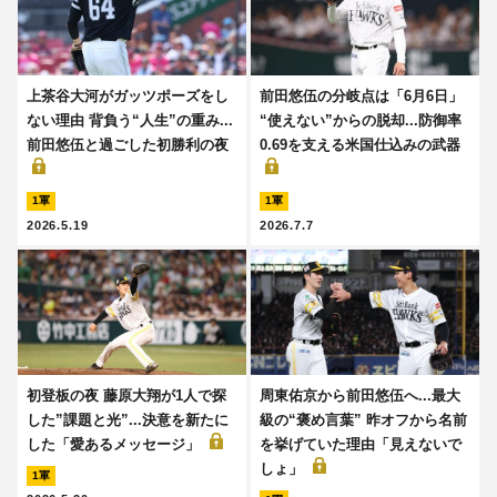
上茶谷大河がガッツポーズをし
前田悠伍の分岐点は「6月6日」
ない理由 背負う“人生”の重み...
“使えない”からの脱却...防御率
前田悠伍と過ごした初勝利の夜
0.69を支える米国仕込みの武器
1軍
1軍
2026.5.19
2026.7.7
初登板の夜 藤原大翔が1人で探
周東佑京から前田悠伍へ...最大
した”課題と光”...決意を新たに
級の“褒め言葉” 昨オフから名前
した「愛あるメッセージ」
を挙げていた理由「見えないで
しょ」
1軍