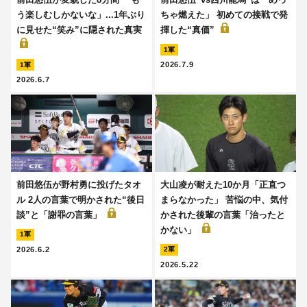
う楽しむしかないな」...1年ぶり
ちゃ燃えた」 初めての接戦で発
に見せた“笑み”に隠された真実
揮した“真価”
1軍
2026.7.9
1軍
2026.6.7
前田悠伍が野村勇に投げたタオ
大山凌が耐えた10か月「正直つ
ル 2人の言葉で明かされた“後日
まらなかった」 苦悩の中、気付
談”と「謝罪の言葉」
かされた後輩の言葉「治ったと
かない」
1軍
2026.6.2
2軍
2026.5.22