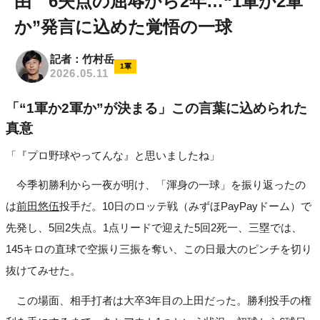
由 6失点の屈辱から2年…“1軍か2軍
か”発言に込めた覚悟の一球
記者：竹村岳
1軍
2026.05.11
「“1軍か2軍か”が決まる」この言葉に込められた
真意
「『プロ野球やってんな』と思いましたね」
今季初勝利から一夜が明け、「渾身の一球」を振り返ったの
は
前田悠伍
投手だ。10日のロッテ戦（みずほPayPayドーム）で
先発し、5回2失点。1点リードで迎えた5回2死一、三塁では、
145キロの直球で空振り三振を奪い、この日最大のピンチを切り
抜けてみせた。
この場面、相手打者は大卒3年目の上田だった。勝利投手の権