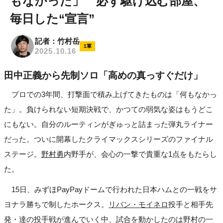
もなかった」 必ず駆け込む部屋、
毎日した“宣言”
記者：竹村岳
1軍
2025.10.16
田中正義から先制ソロ「高めの真っすぐだけ」
プロでの3年間、打撃面で積み上げてきたものは「何もなかっ
た」。負けられない短期決戦で、かつての弱気な姿はもうどこ
にもない。自分のルーティンがぎゅっと詰まった弾丸ライナー
だった。ついに開幕したクライマックスシリーズのファイナル
ステージ。
野村勇
内野手が、会心の一撃で貴重な1点をもたらし
た。
15日、みずほPayPayドームで行われた日本ハムとの一戦をサ
ヨナラ勝ちで制したホークス。
リバン・モイネロ
投手と相手先
発・達の投手戦が進んでいく中、試合を動かしたのは野村の一