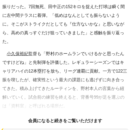
振りだった。7回無死、田中正の152キロを捉えた打球は瞬く間
に左中間テラスに着弾。「低めはなんとしても振らないよう
に。そこがストライクだとしても『仕方ないかな』と思いなが
ら、高めの真っすぐだけ狙っていきました」と感触を振り返っ
た。
小久保裕紀
監督も「野村のホームランでいけるかと思ったん
ですけどね」と先制弾を評価した。レギュラーシーズンではキ
ャリアハイの12本塁打を放ち、リーグ連覇に貢献。一方で122三
振を喫したが、確実性という最大の課題にも逃げずに向き合っ
てきた。積み上げてきたルーティンを、野村本人の言葉から紐
解いていく。試合前の練習を終えると、背番号99が足を運ぶの
は「資料室」と呼ばれる場所だ。
会員になると続きをご覧いただけます