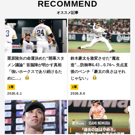
RECOMMEND
オススメ記事
栗原陵矢の命運決めた“開幕スタ
鈴木豪太を激変させた“魔改
メン議論” 首脳陣が明かす真相
造”...防御率6.43→0.74へ 失点直
「強いホークスであり続けるた
後のベンチ「豪太の良さはそれ
めに...」
じゃない」
1軍
1軍
2026.6.1
2026.8.6