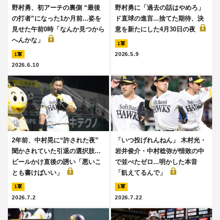
野村勇、初アーチの裏側 “最後
野村勇に「過去の話はやめろ」
の打者”になった1か月前...姿を
ド直球の進言...捨てた期待、決
見せた午前0時「なんか見つから
意を新たにした4月30日の夜
へんかな」
1軍
2026.5.9
1軍
2026.6.10
2年前、中村晃に“許された夜”
「いつ投げれんねん」 木村光・
聞かされていた引退の選択肢...
岩井俊介・中村稔弥が惜敗の中
ビールかけ直後の誘い「悪いこ
で並べたゼロ...明かした本音
とも書けばいい」
「飢えてるんで」
1軍
1軍
2026.7.2
2026.7.22