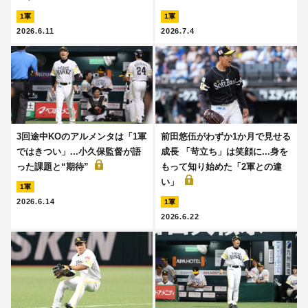
1軍
1軍
2026.6.11
2026.7.4
3回途中KOのアルメンタは「1軍
前田悠伍がわずか1か月で見せる
ではきつい」...小久保監督が語
成長 「苛立ち」は笑顔に...身を
った課題と“期待”
もって知り始めた「2軍との違
い」
1軍
2026.6.14
1軍
2026.6.22