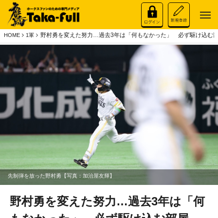
野村勇を変えた努力…過去3年は「何もなかった」 必ず駆け込む部
HOME
1軍
先制弾を放った野村勇【写真：加治屋友輝】
野村勇を変えた努力…過去3年は「何