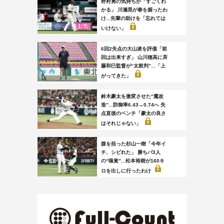
野村勇の気持ちが「すごくわ
かる」 川瀬晃が拳を握ったわ
け...先輩の助けを「忘れては
いけない」
6回2失点の大山凌を評価「前
回は出来すぎ」 山川穂高に斉
藤和巳監督が“太鼓判”...「上
がってきた」
鈴木豪太を激変させた“魔改
造”...防御率6.43→0.74へ 失
点直後のベンチ「豪太の良さ
はそれじゃない」
腹を括った杉山一樹「今年イ
チ、シビれた」 勝ちパ3人
の“嗅覚”...松本裕樹が160キ
ロを出しに行ったわけ