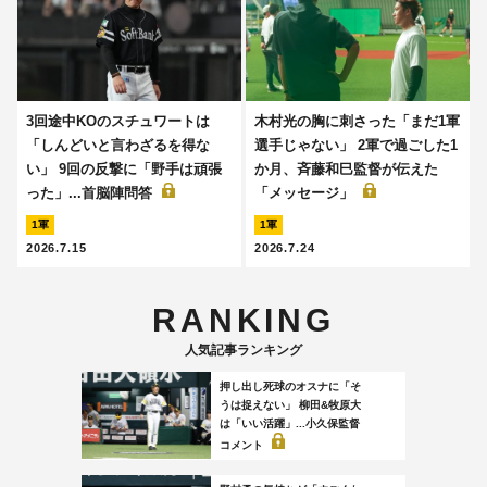
3回途中KOのスチュワートは
木村光の胸に刺さった「まだ1軍
「しんどいと言わざるを得な
選手じゃない」 2軍で過ごした1
い」 9回の反撃に「野手は頑張
か月、斉藤和巳監督が伝えた
った」...首脳陣問答
「メッセージ」
1軍
1軍
2026.7.15
2026.7.24
RANKING
人気記事ランキング
押し出し死球のオスナに「そ
うは捉えない」 柳田&牧原大
は「いい活躍」...小久保監督
コメント