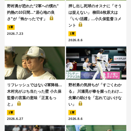
野村勇が恐れた“2軍への慣れ”
押し出し死球のオスナに「そう
灼熱の10日間...“居心地の良
は捉えない」 柳田&牧原大は
さ”が「怖かったです」
「いい活躍」...小久保監督コメ
ント
1軍
2026.7.23
1軍
2026.8.6
リフレッシュではない2軍降格...
野村勇の気持ちが「すごくわか
木村光がぶち当たった壁 小久保
る」 川瀬晃が拳を握ったわけ...
監督の言葉の意味「正直もっ
先輩の助けを「忘れてはいけな
と」
い」
1軍
1軍
2026.6.27
2026.8.6