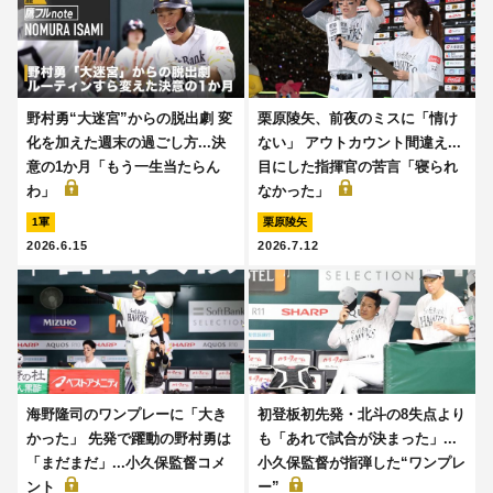
野村勇“大迷宮”からの脱出劇 変
栗原陵矢、前夜のミスに「情け
化を加えた週末の過ごし方...決
ない」 アウトカウント間違え...
意の1か月「もう一生当たらん
目にした指揮官の苦言「寝られ
わ」
なかった」
1軍
栗原陵矢
2026.6.15
2026.7.12
海野隆司のワンプレーに「大き
初登板初先発・北斗の8失点より
かった」 先発で躍動の野村勇は
も「あれで試合が決まった」...
「まだまだ」...小久保監督コメ
小久保監督が指弾した“ワンプレ
ント
ー”