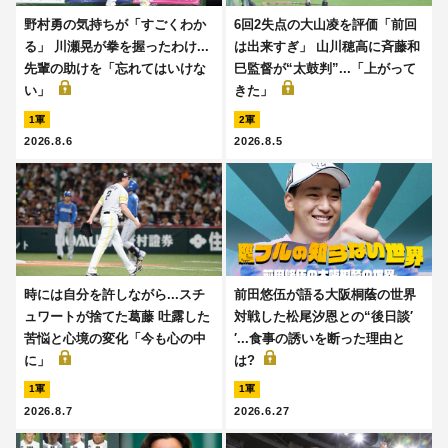
野村勇の気持ちが「すごくわか
6回2失点の大山凌を評価「前回
る」 川瀬晃が拳を握ったわけ...
は出来すぎ」 山川穂高に斉藤和
先輩の助けを「忘れてはいけな
巳監督が“太鼓判”...「上がって
い」
きた」
1軍
2軍
2026.8.6
2026.8.5
時には自分を許しながら...スチ
前田悠伍が語る大阪桐蔭の世界
ュワートが捨てた葛藤 吐露した
対戦した松尾汐恩との“後日談′
苦悩と心境の変化「今も心の中
′...食事の誘いを断った理由と
に」
は?
1軍
1軍
2026.8.7
2026.6.27