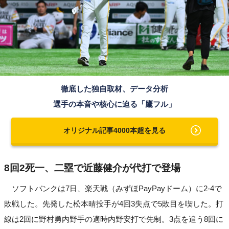
徹底した独自取材、データ分析
選手の本音や核心に迫る「鷹フル」
オリジナル記事4000本超を見る
8回2死一、二塁で近藤健介が代打で登場
ソフトバンクは7日、楽天戦（みずほPayPayドーム）に2-4で
敗戦した。先発した松本晴投手が4回3失点で5敗目を喫した。打
線は2回に野村勇内野手の適時内野安打で先制。3点を追う8回に