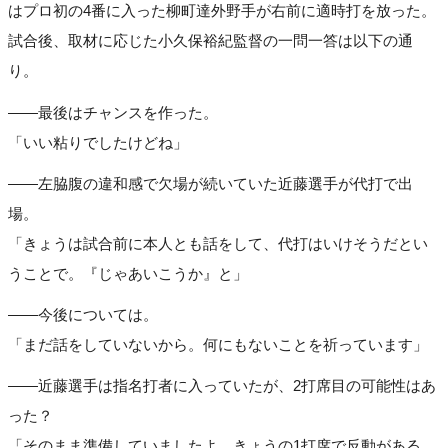
はプロ初の4番に入った柳町達外野手が右前に適時打を放った。
試合後、取材に応じた小久保裕紀監督の一問一答は以下の通
り。
――最後はチャンスを作った。
「いい粘りでしたけどね」
――左脇腹の違和感で欠場が続いていた近藤選手が代打で出
場。
「きょうは試合前に本人とも話をして、代打はいけそうだとい
うことで。『じゃあいこうか』と」
――今後については。
「まだ話をしていないから。何にもないことを祈っています」
――近藤選手は指名打者に入っていたが、2打席目の可能性はあ
った？
「そのまま準備していましたよ。きょうの1打席で反動がある