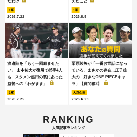
たわけ
えたこと
1軍
1軍
2026.7.22
2026.8.5
渡邉陸を「もう一回組ませた
栗原陵矢が「一番お世話になっ
い」 山本祐大が復帰で捕手4人
ている」まさかの存在...庄子雄
も...スタメン起用の裏にあった
大の「好きなONE PIECEキャ
監督への「わがまま」
ラ」【質問箱2】
1軍
人気企画
2026.7.25
2026.6.23
RANKING
人気記事ランキング