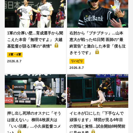
1軍の分厚い壁...育成選手から聞
右肘から「ブチブチッ」...山本
こえた本音「無理ですよ」 大越
恵大が戦った41日間 医師の“最
基監督が語る3軍の“表情”
終宣告”と激白した本音「僕も泣
きそうです」
3軍・4軍
2026.8.7
リハビリ
2026.8.7
押し出し死球のオスナに「そう
イヒネが口にした「下手なんで
は捉えない」 柳田&牧原大は
頑張ります」 球団が見る4年目
「いい活躍」...小久保監督コメ
の苦悩と覚悟...試合開始8時間前
ント
に見せる姿