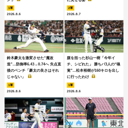
1軍
2軍
2026.8.6
2026.8.7
鈴木豪太を激変させた“魔改
腹を括った杉山一樹「今年イ
造”...防御率6.43→0.74へ 失点直
チ、シビれた」 勝ちパ3人の“嗅
後のベンチ「豪太の良さはそれ
覚”...松本裕樹が160キロを出し
じゃない」
に行ったわけ
1軍
1軍
2026.8.6
2026.8.6