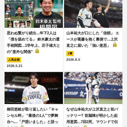
思わぬ繋がり続出...年下2人は
山本祐大が口にした「信頼」 エ
「僕を舐めてる」 鈴木豪太の選
ースが葛藤を抱く裏側で...上沢
手相関図...1学年上、庄子雄大と
直之に届いた「強い意思」
の”意外な関係”
1軍
2026.8.5
人気企画
2026.5.21
柳田悠岐が取り返したい「キャ
なぜ山本祐大が上沢直之と初バ
ンセル料」 “最後の1人”で夢舞
ッテリー? 首脳陣が明かした起
台へ...「戸惑いました」と語っ
用意図...7回2死、マウンドで伝