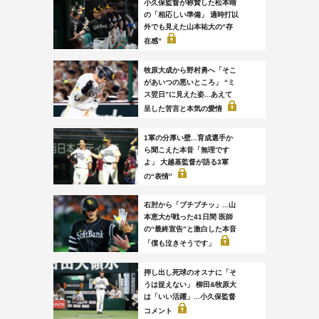
小久保監督が称賛した松本晴
の「相応しい準備」 適時打以
外でも見えた山本祐大の“存
在感”
牧原大成から野村勇へ「そこ
があいつの悪いところ」 “ミ
ス翌日”に見えた姿...あえて
呈した苦言と本気の愛情
1軍の分厚い壁...育成選手か
ら聞こえた本音「無理です
よ」 大越基監督が語る3軍
の“表情”
右肘から「ブチブチッ」...山
本恵大が戦った41日間 医師
の“最終宣告”と激白した本音
「僕も泣きそうです」
押し出し死球のオスナに「そ
うは捉えない」 柳田&牧原大
は「いい活躍」...小久保監督
コメント