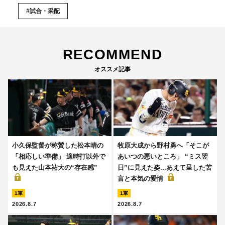
#試合・采配
RECOMMEND
オススメ記事
小久保監督が称賛した松本晴の
牧原大成から野村勇へ「そこが
「相応しい準備」 適時打以外で
あいつの悪いところ」 “ミス翌
も見えた山本祐大の“存在感”
日”に見えた姿...あえて呈した苦
言と本気の愛情
1軍
1軍
2026.8.7
2026.8.7