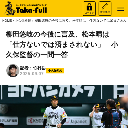
柳田悠岐の今後に言及、松本晴は「仕方ないでは済まされな
HOME
小久保裕紀
柳田悠岐の今後に言及、松本晴は
「仕方ないでは済まされない」 小
久保監督の一問一答
記者：竹村岳
小久保裕紀
2025.09.07