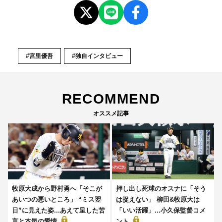
#宮里優吾
#独自インタビュー
RECOMMEND
オススメ記事
牧原大成から野村勇へ「そこが
押し出し死球のオスナに「そう
あいつの悪いところ」 “ミス翌
は捉えない」 柳田&牧原大は
日”に見えた姿...あえて呈した苦
「いい活躍」...小久保監督コメ
言と本気の愛情
ント