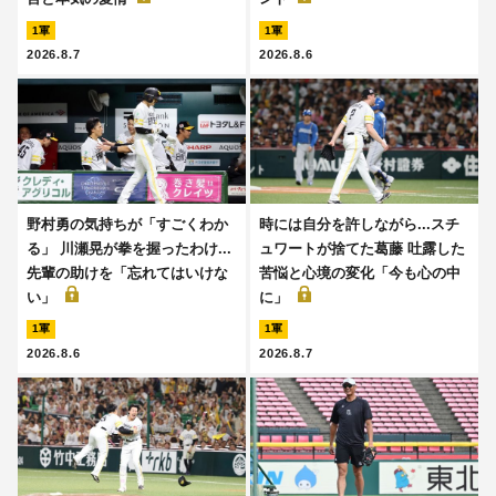
1軍
1軍
2026.8.7
2026.8.6
野村勇の気持ちが「すごくわか
時には自分を許しながら...スチ
る」 川瀬晃が拳を握ったわけ...
ュワートが捨てた葛藤 吐露した
先輩の助けを「忘れてはいけな
苦悩と心境の変化「今も心の中
い」
に」
1軍
1軍
2026.8.6
2026.8.7