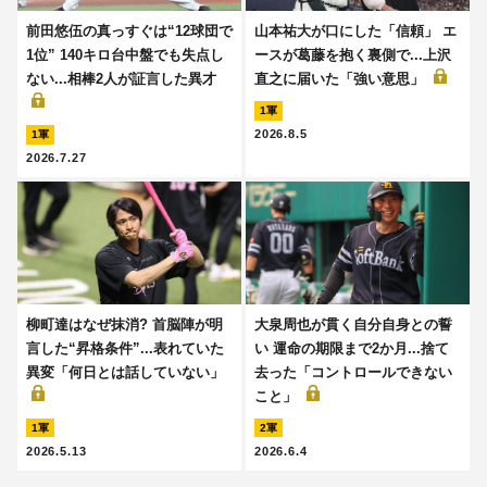
前田悠伍の真っすぐは“12球団で
山本祐大が口にした「信頼」 エ
1位” 140キロ台中盤でも失点し
ースが葛藤を抱く裏側で...上沢
ない...相棒2人が証言した異才
直之に届いた「強い意思」
1軍
2026.8.5
1軍
2026.7.27
柳町達はなぜ抹消? 首脳陣が明
大泉周也が貫く自分自身との誓
言した“昇格条件”...表れていた
い 運命の期限まで2か月...捨て
異変「何日とは話していない」
去った「コントロールできない
こと」
1軍
2軍
2026.5.13
2026.6.4