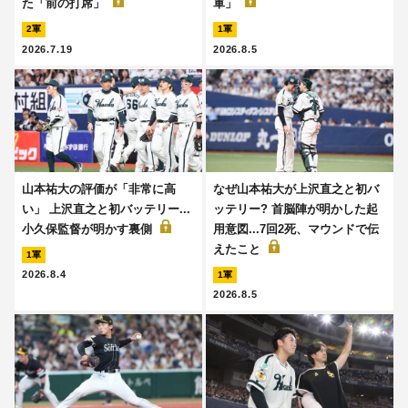
た「前の打席」
軍」
2軍
1軍
2026.7.19
2026.8.5
山本祐大の評価が「非常に高
なぜ山本祐大が上沢直之と初バ
い」 上沢直之と初バッテリー...
ッテリー? 首脳陣が明かした起
小久保監督が明かす裏側
用意図...7回2死、マウンドで伝
えたこと
1軍
2026.8.4
1軍
2026.8.5