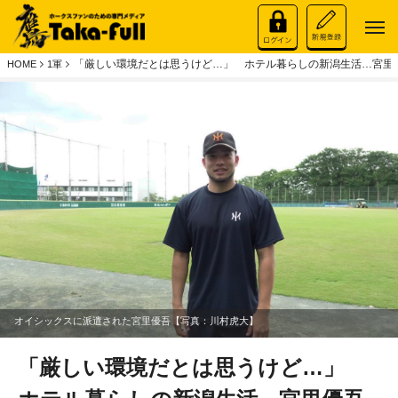
「厳しい環境だとは思うけど…」 ホテル暮らしの新潟生活…宮里
HOME
1軍
オイシックスに派遣された宮里優吾【写真：川村虎大】
「厳しい環境だとは思うけど…」