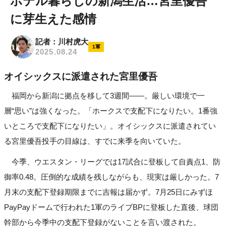
ホテル暮らしの新潟生活…宮里優吾
に芽生えた感情
記者：川村虎大
1軍
2025.08.24
オイシックスに派遣された宮里優吾
福岡から新潟に拠点を移して3週間――。厳しい環境で一
層“思い”は強くなった。「ホークスで支配下になりたい。1番強
いところで支配下になりたい」。オイシックスに派遣されてい
る宮里優吾投手の目線は、すでに来季を向いていた。
今季、ウエスタン・リーグでは17試合に登板して自責点1、防
御率0.48。圧倒的な成績を残しながらも、現実は厳しかった。7
月末の支配下登録期限までに吉報は届かず。7月25日にみずほ
PayPayドームで行われた1軍のライブBPに登板した直後、球団
幹部から今季中の支配下登録がないことを言い渡された。