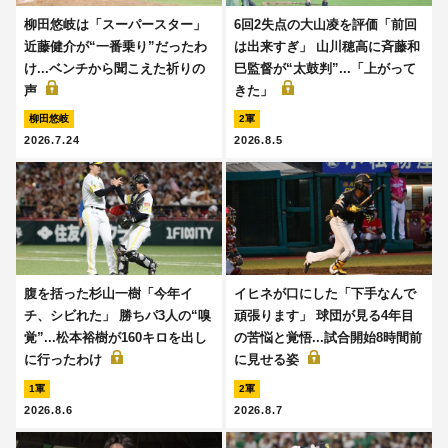
柳田悠岐は「スーパースター」
6回2失点の大山凌を評価「前回
近藤健介が“一番乗り”だったわ
は出来すぎ」 山川穂高に斉藤和
け...ベンチから聞こえた祈りの
巳監督が“太鼓判”...「上がって
声
きた」
柳田悠岐
2軍
2026.7.24
2026.8.5
腹を括った杉山一樹「今年イ
イヒネが口にした「下手なんで
チ、シビれた」 勝ちパ3人の“嗅
頑張ります」 球団が見る4年目
覚”...松本裕樹が160キロを出し
の苦悩と覚悟...試合開始8時間前
に行ったわけ
に見せる姿
1軍
2軍
2026.8.6
2026.8.7