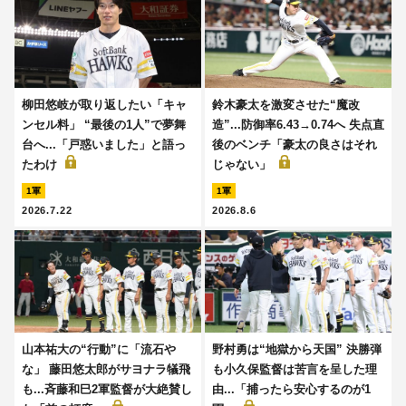
柳田悠岐が取り返したい「キャ
鈴木豪太を激変させた“魔改
ンセル料」 “最後の1人”で夢舞
造”...防御率6.43→0.74へ 失点直
台へ...「戸惑いました」と語っ
後のベンチ「豪太の良さはそれ
たわけ
じゃない」
1軍
1軍
2026.7.22
2026.8.6
山本祐大の“行動”に「流石や
野村勇は“地獄から天国” 決勝弾
な」 藤田悠太郎がサヨナラ犠飛
も小久保監督は苦言を呈した理
も...斉藤和巳2軍監督が大絶賛し
由...「捕ったら安心するのが1