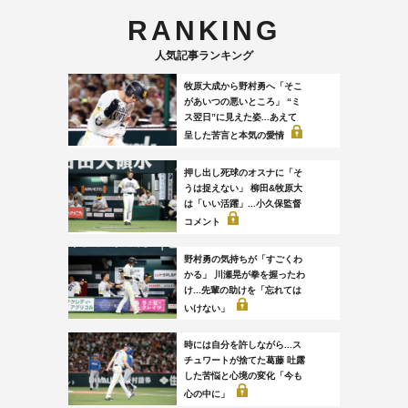
RANKING
人気記事ランキング
牧原大成から野村勇へ「そこ
があいつの悪いところ」 “ミ
ス翌日”に見えた姿...あえて
呈した苦言と本気の愛情
押し出し死球のオスナに「そ
うは捉えない」 柳田&牧原大
は「いい活躍」...小久保監督
コメント
野村勇の気持ちが「すごくわ
かる」 川瀬晃が拳を握ったわ
け...先輩の助けを「忘れては
いけない」
時には自分を許しながら...ス
チュワートが捨てた葛藤 吐露
した苦悩と心境の変化「今も
心の中に」