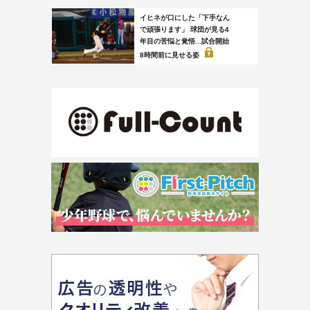
イヒネが口にした「下手なん
で頑張ります」 球団が見る4
年目の苦悩と覚悟...試合開始
8時間前に見せる姿