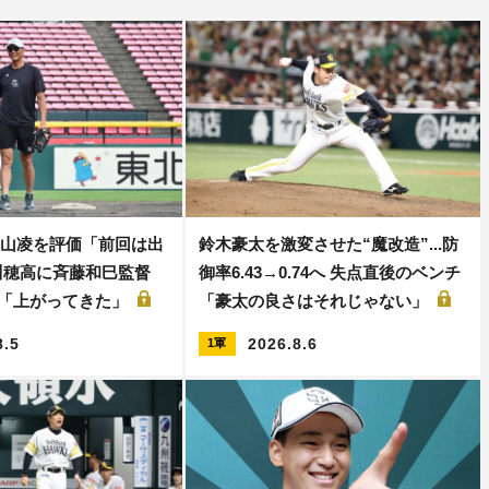
大山凌を評価「前回は出
鈴木豪太を激変させた“魔改造”...防
川穂高に斉藤和巳監督
御率6.43→0.74へ 失点直後のベンチ
..「上がってきた」
「豪太の良さはそれじゃない」
8.5
2026.8.6
1軍