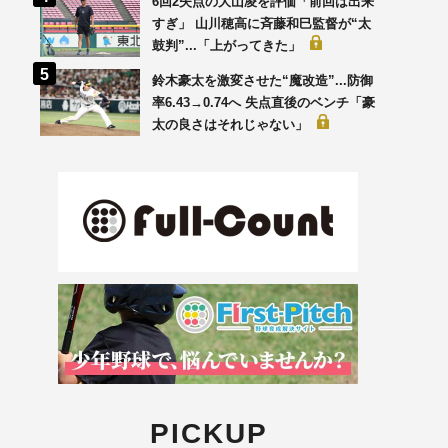
6回2失点の大山凌を評価「前回は出来
すぎ」 山川穂高に斉藤和巳監督が“太
鼓判”...「上がってきた」
鈴木豪太を激変させた“魔改造”...防御
率6.43→0.74へ 失点直後のベンチ「豪
太の良さはそれじゃない」
PICKUP