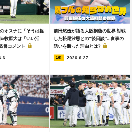
のオスナに「そうは捉
前田悠伍が語る大阪桐蔭の世界 対戦
田&牧原大は「いい活
した松尾汐恩との“後日談′′...食事の
保監督コメント
誘いを断った理由とは?
8.6
2026.6.27
1軍