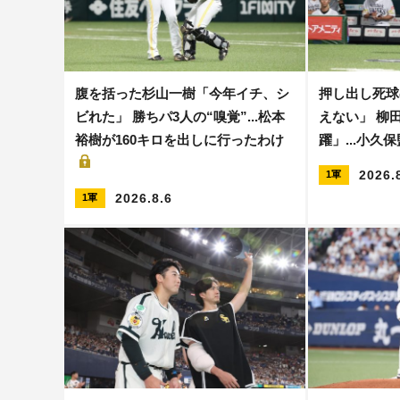
腹を括った杉山一樹「今年イチ、シ
押し出し死球
ビれた」 勝ちパ3人の“嗅覚”...松本
えない」 柳
裕樹が160キロを出しに行ったわけ
躍」...小久
2026.
1軍
2026.8.6
1軍