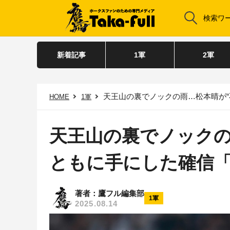
新着記事
1軍
2軍
天王山の裏でノックの雨…松本晴が“
HOME
1軍
天王山の裏でノックの
ともに手にした確信
著者：鷹フル編集部
1軍
2025.08.14