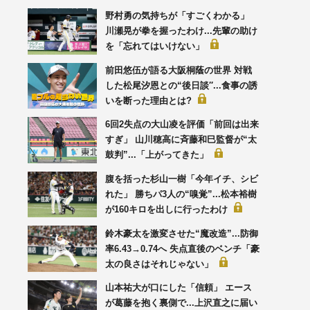
野村勇の気持ちが「すごくわかる」
川瀬晃が拳を握ったわけ...先輩の助け
を「忘れてはいけない」
前田悠伍が語る大阪桐蔭の世界 対戦
した松尾汐恩との“後日談′′...食事の誘
いを断った理由とは?
6回2失点の大山凌を評価「前回は出来
すぎ」 山川穂高に斉藤和巳監督が“太
鼓判”...「上がってきた」
腹を括った杉山一樹「今年イチ、シビ
れた」 勝ちパ3人の“嗅覚”...松本裕樹
が160キロを出しに行ったわけ
鈴木豪太を激変させた“魔改造”...防御
率6.43→0.74へ 失点直後のベンチ「豪
太の良さはそれじゃない」
山本祐大が口にした「信頼」 エース
が葛藤を抱く裏側で...上沢直之に届い