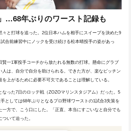
」…68年ぶりのワースト記録も
々と打球を追った。2位日本ハムを相手にスイープを決めた9
、試合前練習中にノックを受け続ける松本晴投手の姿があっ
田賢一1軍投手コーチから放たれる無数の打球。懸命にグラブ
い人は、自分で自分を助けられる。できた方が、楽なピッチン
段を上がるために必要不可欠であることは理解している。
なった7日のロッテ戦（ZOZOマリンスタジアム）だった。5
投手としては68年ぶりとなるプロ野球ワーストの1試合3失策を
た一方で、こう口にした。「正直、本当にすごいなと自分でも
について迫った。