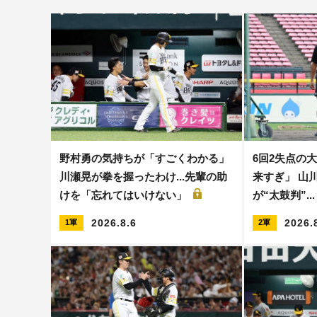
野村勇の気持ちが「すごくわかる」
6回2失点の
川瀬晃が拳を握ったわけ...先輩の助
来すぎ」 山
けを「忘れてはいけない」
が“太鼓判”.
2026.8.6
2026.
1軍
2軍