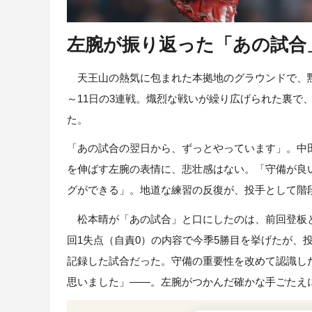
左腕が振り返った「あの試合
天王山の熱気に包まれた本拠地のグラウンドで、黙
～11日の3連戦。熾烈な戦いが繰り広げられた裏で
た。
「あの試合の翌日から、ずっとやっています」。中
を伸ばす左腕の表情に、悲壮感はない。「守備が良
グができる」。地道な練習の反復が、投手として階
松本晴が「あの試合」と口にしたのは、前回登板と
回1失点（自責0）の内容で今季5勝目を挙げたが、
記録した試合だった。守備の重要性を改めて認識し
思いました」――。左腕がつかんだ確かな手ごたえ