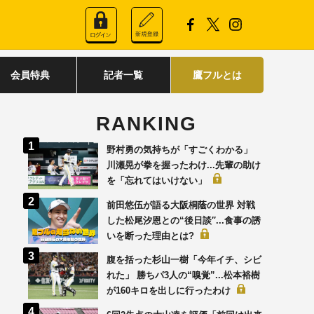
会員特典
記者一覧
鷹フルとは
RANKING
野村勇の気持ちが「すごくわかる」
川瀬晃が拳を握ったわけ...先輩の助け
を「忘れてはいけない」
前田悠伍が語る大阪桐蔭の世界 対戦
した松尾汐恩との“後日談′′...食事の誘
いを断った理由とは?
腹を括った杉山一樹「今年イチ、シビ
れた」 勝ちパ3人の“嗅覚”...松本裕樹
が160キロを出しに行ったわけ