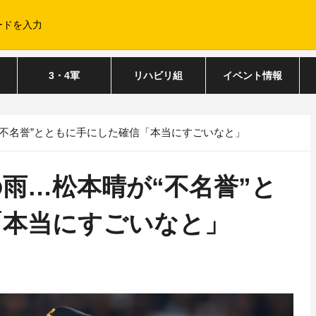
3・4軍
リハビリ組
イベント情報
不名誉”とともに手にした確信「本当にすごいなと」
雨…松本晴が“不名誉”と
「本当にすごいなと」