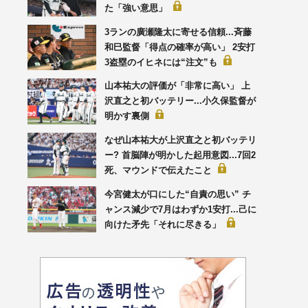
た「強い意思」
3ランの廣瀬隆太に寄せる信頼...斉藤
和巳監督「得点の確率が高い」 2安打
3盗塁のイヒネには“注文”も
山本祐大の評価が「非常に高い」 上
沢直之と初バッテリー...小久保監督が
明かす裏側
なぜ山本祐大が上沢直之と初バッテリ
ー? 首脳陣が明かした起用意図...7回2
死、マウンドで伝えたこと
今宮健太が口にした“自責の思い” チ
ャンス減少で7月はわずか1安打...己に
向けた矛先「それに尽きる」