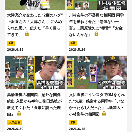
大津亮介が交わした“2度のハグ”
川村友斗の不器用な相関図 同学
上沢直之の「大津さん!」に込め
年を拗ねさせた「悪気ない一
られた思い...伝えた「早く帰っ
言」...栗原陵矢に“毒舌”「お金
てきて」
ないんかな」
1軍
1軍
2026.6.18
2026.5.26
高橋隆慶の相関図、意外な関係
入団直後にインスタでDMをくれ
続出 入団から半年...柳田悠岐が
た“先輩” 感謝する同学年「いな
教えてくれた「食事に誘った理
かったら1人だった」...新加入・
由」
小林樹斗の相関図
人気企画
2軍
2026.6.30
2026.6.15