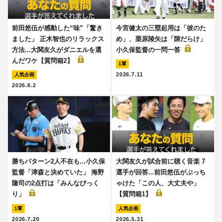
前田悠伍が感動した“味”「驚き
今宮健太の三塁起用は「彼のた
ました」 正木智也のリラックス
め」、栗原陵矢は「隙だらけ」
方法...大関友久がダニエルを選
小久保監督の一問一答
んだワケ【質問箱2】
1軍
2026.7.11
人気企画
2026.6.2
勝ちパターン2人不在も...小久保
大関友久が試合前に聴く音楽 7
監督「津森と決めていた」 海野
選手が回答...前田悠伍がぶっち
隆司の2点打は「みんなびっく
ゃけた「この人、大丈夫や」
り」
【質問箱1】
1軍
人気企画
2026.7.20
2026.5.31