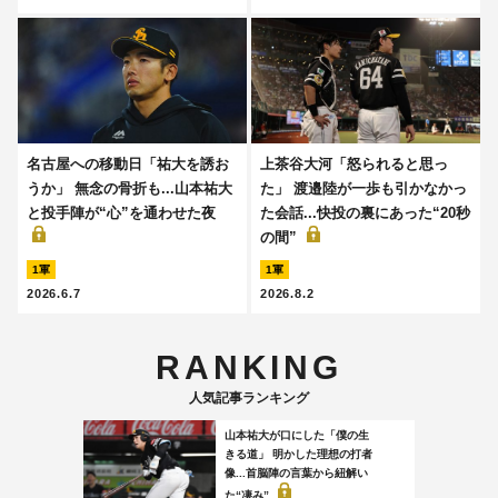
名古屋への移動日「祐大を誘お
上茶谷大河「怒られると思っ
うか」 無念の骨折も...山本祐大
た」 渡邉陸が一歩も引かなかっ
と投手陣が“心”を通わせた夜
た会話...快投の裏にあった“20秒
の間”
1軍
1軍
2026.6.7
2026.8.2
RANKING
人気記事ランキング
山本祐大が口にした「僕の生
きる道」 明かした理想の打者
像...首脳陣の言葉から紐解い
た“凄み”