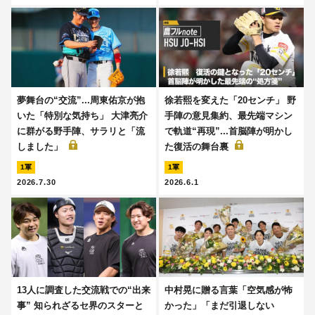
夢舞台の“交流”...周東佑京が抱
徐若熙を変えた「20センチ」 野
いた「特別な気持ち」 大津亮介
手陣の意見集約、最先端マシン
に群がる野手陣、サラリと「流
で軌道“再現”...首脳陣が明かし
しました」
た復活の舞台裏
1軍
1軍
2026.7.30
2026.6.1
13人に調査した交流戦での“出来
中村晃に贈る言葉「空気感が怖
事” 知られざるセ界のスターと
かった」「まだ引退しない