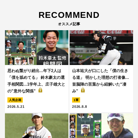
RECOMMEND
オススメ記事
思わぬ繋がり続出...年下2人は
山本祐大が口にした「僕の生き
「僕を舐めてる」 鈴木豪太の選
る道」 明かした理想の打者像...
手相関図...1学年上、庄子雄大と
首脳陣の言葉から紐解いた“凄
の”意外な関係”
み”
人気企画
1軍
2026.5.21
2026.8.8