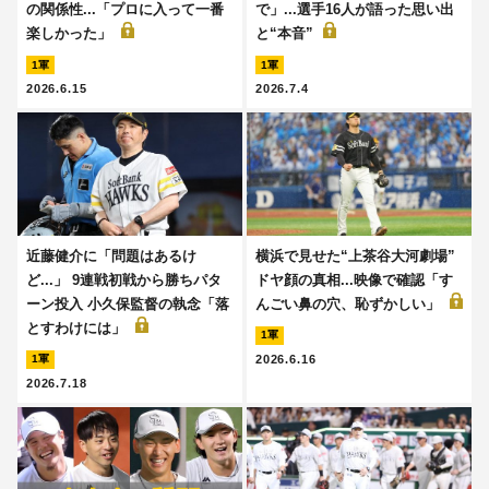
の関係性...「プロに入って一番
で」...選手16人が語った思い出
楽しかった」
と“本音”
1軍
1軍
2026.6.15
2026.7.4
近藤健介に「問題はあるけ
横浜で見せた“上茶谷大河劇場”
ど...」 9連戦初戦から勝ちパタ
ドヤ顔の真相...映像で確認「す
ーン投入 小久保監督の執念「落
んごい鼻の穴、恥ずかしい」
とすわけには」
1軍
2026.6.16
1軍
2026.7.18