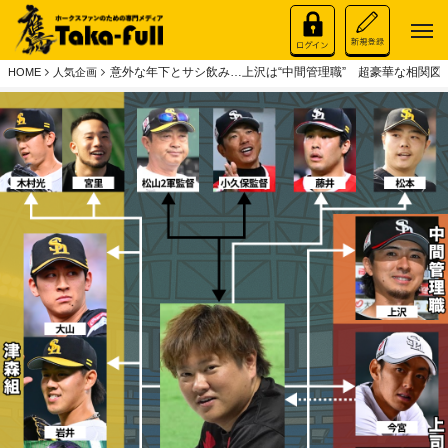
意外な年下とサシ飲み…上沢は“中間管理職” 超豪華な相関図
HOME
人気企画