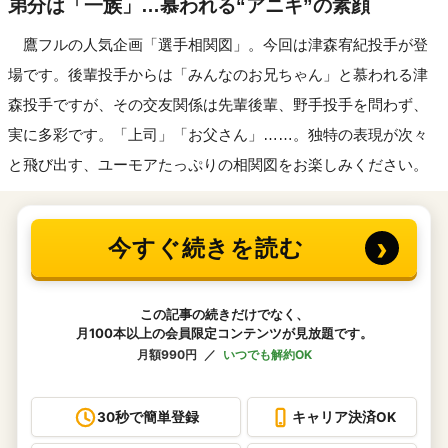
弟分は「一族」…慕われる“アニキ”の素顔
鷹フルの人気企画「選手相関図」。今回は津森宥紀投手が登
場です。後輩投手からは「みんなのお兄ちゃん」と慕われる津
森投手ですが、その交友関係は先輩後輩、野手投手を問わず、
実に多彩です。「上司」「お父さん」……。独特の表現が次々
と飛び出す、ユーモアたっぷりの相関図をお楽しみください。