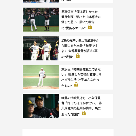
周東佑京「僕は嬉しかった」
満身創痍で戦った山本恵大に
溢した思い...届いた報告
に”愛あるエール”
1軍の分厚い壁...育成選手か
ら聞こえた本音「無理です
よ」 大越基監督が語る3軍
の“表情”
東浜巨「時間を無駄にできな
い」 吐露した苦悩と葛藤...リ
ハビリ生活で“手放さなかっ
たもの”
終盤の逆転負けも...小久保監
督「打ったほうがすごい」 谷
川原健太の起用が的中、裏に
あった”提案”