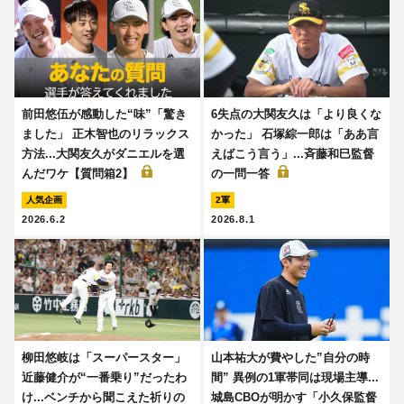
前田悠伍が感動した“味”「驚き
6失点の大関友久は「より良くな
ました」 正木智也のリラックス
かった」 石塚綜一郎は「ああ言
方法...大関友久がダニエルを選
えばこう言う」...斉藤和巳監督
んだワケ【質問箱2】
の一問一答
人気企画
2軍
2026.6.2
2026.8.1
柳田悠岐は「スーパースター」
山本祐大が費やした”自分の時
近藤健介が“一番乗り”だったわ
間” 異例の1軍帯同は現場主導...
け...ベンチから聞こえた祈りの
城島CBOが明かす「小久保監督