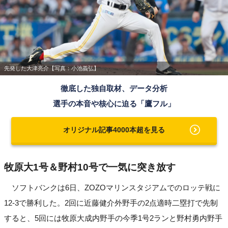
先発した大津亮介【写真：小池義弘】
徹底した独自取材、データ分析
選手の本音や核心に迫る「鷹フル」
オリジナル記事4000本超を見る
牧原大1号＆野村10号で一気に突き放す
ソフトバンクは6日、ZOZOマリンスタジアムでのロッテ戦に
12-3で勝利した。2回に近藤健介外野手の2点適時二塁打で先制
すると、5回には牧原大成内野手の今季1号2ランと野村勇内野手