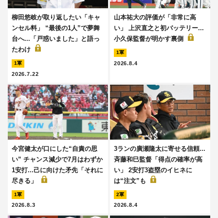
柳田悠岐が取り返したい「キャ
山本祐大の評価が「非常に高
ンセル料」 “最後の1人”で夢舞
い」 上沢直之と初バッテリー...
台へ...「戸惑いました」と語っ
小久保監督が明かす裏側
たわけ
1軍
2026.8.4
1軍
2026.7.22
今宮健太が口にした“自責の思
3ランの廣瀬隆太に寄せる信頼...
い” チャンス減少で7月はわずか
斉藤和巳監督「得点の確率が高
1安打...己に向けた矛先「それに
い」 2安打3盗塁のイヒネに
尽きる」
は“注文”も
1軍
2軍
2026.8.3
2026.8.4