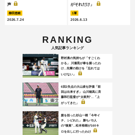
声
がそれだけ」
柳田悠岐
1軍
2026.7.24
2026.6.13
RANKING
人気記事ランキング
野村勇の気持ちが「すごくわ
かる」 川瀬晃が拳を握ったわ
け...先輩の助けを「忘れては
いけない」
6回2失点の大山凌を評価「前
回は出来すぎ」 山川穂高に斉
藤和巳監督が“太鼓判”...「上
がってきた」
腹を括った杉山一樹「今年イ
チ、シビれた」 勝ちパ3人
の“嗅覚”...松本裕樹が160キ
ロを出しに行ったわけ