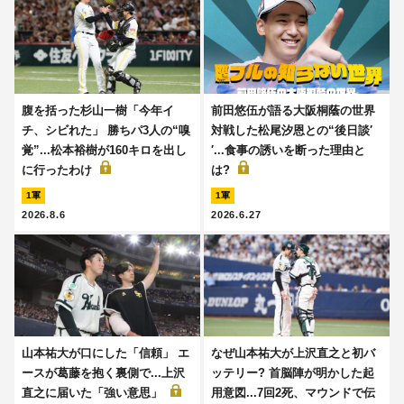
腹を括った杉山一樹「今年イ
前田悠伍が語る大阪桐蔭の世界
チ、シビれた」 勝ちパ3人の“嗅
対戦した松尾汐恩との“後日談′
覚”...松本裕樹が160キロを出し
′...食事の誘いを断った理由と
に行ったわけ
は?
1軍
1軍
2026.8.6
2026.6.27
山本祐大が口にした「信頼」 エ
なぜ山本祐大が上沢直之と初バ
ースが葛藤を抱く裏側で...上沢
ッテリー? 首脳陣が明かした起
直之に届いた「強い意思」
用意図...7回2死、マウンドで伝