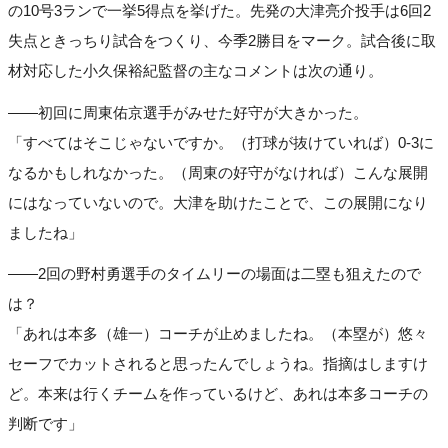
の10号3ランで一挙5得点を挙げた。先発の大津亮介投手は6回2
失点ときっちり試合をつくり、今季2勝目をマーク。試合後に取
材対応した小久保裕紀監督の主なコメントは次の通り。
――初回に周東佑京選手がみせた好守が大きかった。
「すべてはそこじゃないですか。（打球が抜けていれば）0-3に
なるかもしれなかった。（周東の好守がなければ）こんな展開
にはなっていないので。大津を助けたことで、この展開になり
ましたね」
――2回の野村勇選手のタイムリーの場面は二塁も狙えたので
は？
「あれは本多（雄一）コーチが止めましたね。（本塁が）悠々
セーフでカットされると思ったんでしょうね。指摘はしますけ
ど。本来は行くチームを作っているけど、あれは本多コーチの
判断です」