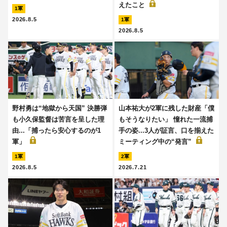
えたこと
1軍
2026.8.5
1軍
2026.8.5
野村勇は“地獄から天国” 決勝弾
山本祐大が2軍に残した財産「僕
も小久保監督は苦言を呈した理
もそうなりたい」 憧れた一流捕
由...「捕ったら安心するのが1
手の姿...3人が証言、口を揃えた
軍」
ミーティング中の“発言”
1軍
2軍
2026.8.5
2026.7.21