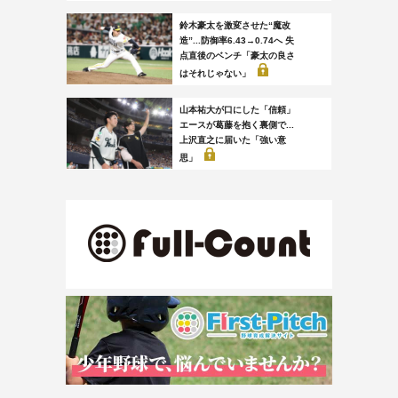
鈴木豪太を激変させた“魔改
造”...防御率6.43→0.74へ 失
点直後のベンチ「豪太の良さ
はそれじゃない」
山本祐大が口にした「信頼」
エースが葛藤を抱く裏側で...
上沢直之に届いた「強い意
思」