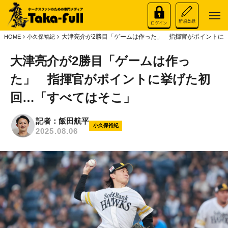
大津亮介が2勝目「ゲームは作った」 指揮官がポイントに
HOME
小久保裕紀
大津亮介が2勝目「ゲームは作っ
た」 指揮官がポイントに挙げた初
回…「すべてはそこ」
記者：飯田航平
小久保裕紀
2025.08.06