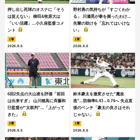
押し出し死球のオスナに「そう
野村勇の気持ちが「すごくわか
は捉えない」 柳田&牧原大は
る」 川瀬晃が拳を握ったわけ...
「いい活躍」...小久保監督コメ
先輩の助けを「忘れてはいけな
ント
い」
1軍
1軍
2026.8.6
2026.8.6
6回2失点の大山凌を評価「前回
鈴木豪太を激変させた“魔改
は出来すぎ」 山川穂高に斉藤和
造”...防御率6.43→0.74へ 失点直
巳監督が“太鼓判”...「上がって
後のベンチ「豪太の良さはそれ
きた」
じゃない」
2軍
1軍
2026.8.5
2026.8.6