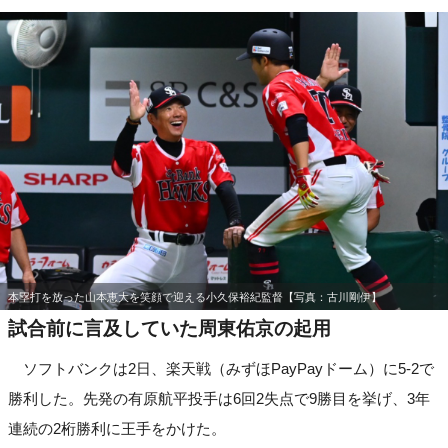
本塁打を放った山本恵大を笑顔で迎える小久保裕紀監督【写真：古川剛伊】
試合前に言及していた周東佑京の起用
ソフトバンクは2日、楽天戦（みずほPayPayドーム）に5-2で
勝利した。先発の有原航平投手は6回2失点で9勝目を挙げ、3年
連続の2桁勝利に王手をかけた。