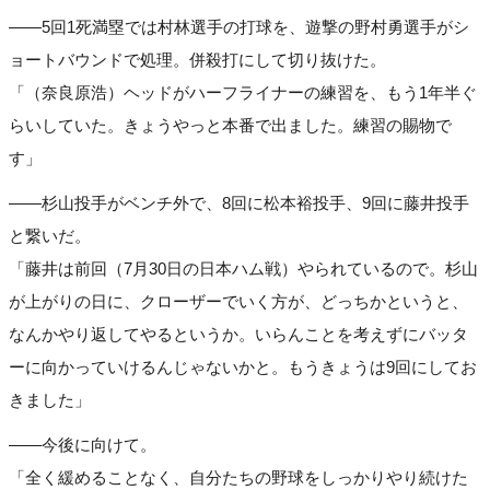
――5回1死満塁では村林選手の打球を、遊撃の野村勇選手がシ
ョートバウンドで処理。併殺打にして切り抜けた。
「（奈良原浩）ヘッドがハーフライナーの練習を、もう1年半ぐ
らいしていた。きょうやっと本番で出ました。練習の賜物で
す」
――杉山投手がベンチ外で、8回に松本裕投手、9回に藤井投手
と繋いだ。
「藤井は前回（7月30日の日本ハム戦）やられているので。杉山
が上がりの日に、クローザーでいく方が、どっちかというと、
なんかやり返してやるというか。いらんことを考えずにバッタ
ーに向かっていけるんじゃないかと。もうきょうは9回にしてお
きました」
――今後に向けて。
「全く緩めることなく、自分たちの野球をしっかりやり続けた