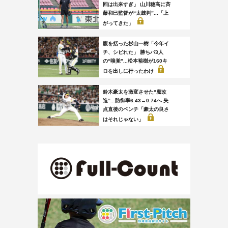
回は出来すぎ」 山川穂高に斉
藤和巳監督が“太鼓判”...「上
がってきた」
腹を括った杉山一樹「今年イ
チ、シビれた」 勝ちパ3人
の“嗅覚”...松本裕樹が160キ
ロを出しに行ったわけ
鈴木豪太を激変させた“魔改
造”...防御率6.43→0.74へ 失
点直後のベンチ「豪太の良さ
はそれじゃない」