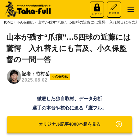
山本が残す“爪痕”…5四球の近藤には驚愕 入れ替えにも言
HOME
小久保裕紀
山本が残す“爪痕”…5四球の近藤には
驚愕 入れ替えにも言及、小久保監
督の一問一答
記者：竹村岳
小久保裕紀
2025.08.02
徹底した独自取材、データ分析
選手の本音や核心に迫る「鷹フル」
オリジナル記事4000本超を見る