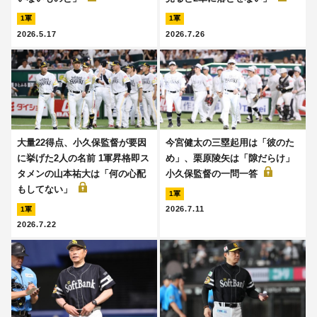
1軍
1軍
2026.5.17
2026.7.26
大量22得点、小久保監督が要因
今宮健太の三塁起用は「彼のた
に挙げた2人の名前 1軍昇格即ス
め」、栗原陵矢は「隙だらけ」
タメンの山本祐大は「何の心配
小久保監督の一問一答
もしてない」
1軍
2026.7.11
1軍
2026.7.22