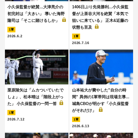
小久保監督が絶賛...大津亮介の
1406日ぶり先発勝利...小久保監
初完封は「大きい」 導いた海野
督が上茶谷大河を絶賛「本気で
隆司は「そこに賭けるしか」
狙いに来ている」 正木&近藤の
状態も言及
1軍
2026.6.2
1軍
2026.7.16
栗原陵矢は「ムカついていたで
山本祐大が費やした”自分の時
しょ」、松本晴は「階段上がっ
間” 異例の1軍帯同は現場主導...
た」 小久保監督の一問一答
城島CBOが明かす「小久保監督
がそれだけ」
1軍
2026.7.12
1軍
2026.6.13