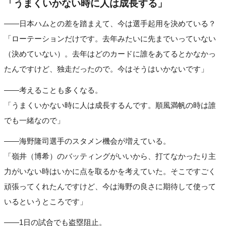
「うまくいかない時に人は成長する」
――日本ハムとの差を踏まえて、今は選手起用を決めている？
「ローテーションだけです。去年みたいに先までいっていない
（決めていない）。去年はどのカードに誰をあてるとかなかっ
たんですけど、独走だったので。今はそうはいかないです」
――考えることも多くなる。
「うまくいかない時に人は成長するんです。順風満帆の時は誰
でも一緒なので」
――海野隆司選手のスタメン機会が増えている。
「嶺井（博希）のバッティングがいいから、打てなかったり主
力がいない時はいかに点を取るかを考えていた。そこですごく
頑張ってくれたんですけど、今は海野の良さに期待して使って
いるというところです」
――1日の試合でも盗塁阻止。