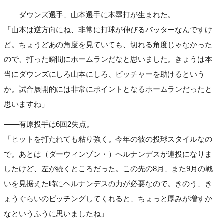
――ダウンズ選手、山本選手に本塁打が生まれた。
「山本は逆方向にね、非常に打球が伸びるバッターなんですけ
ど。ちょうどあの角度を見ていても、切れる角度じゃなかった
ので、打った瞬間にホームランだなと思いました。きょうは本
当にダウンズにしろ山本にしろ、ピッチャーを助けるという
か。試合展開的には非常にポイントとなるホームランだったと
思いますね」
――有原投手は6回2失点。
「ヒットを打たれても粘り強く。今年の彼の投球スタイルなの
で。あとは（ダーウィンゾン・）ヘルナンデスが連投になりま
したけど、左が続くところだった。この先の8月、また9月の戦
いを見据えた時にヘルナンデスの力が必要なので。きのう、き
ょうぐらいのピッチングしてくれると、ちょっと厚みが増すか
なというふうに思いましたね」