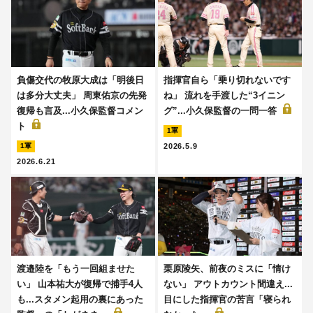
負傷交代の牧原大成は「明後日
指揮官自ら「乗り切れないです
は多分大丈夫」 周東佑京の先発
ね」 流れを手渡した“3イニン
復帰も言及...小久保監督コメン
グ”...小久保監督の一問一答
ト
1軍
2026.5.9
1軍
2026.6.21
渡邉陸を「もう一回組ませた
栗原陵矢、前夜のミスに「情け
い」 山本祐大が復帰で捕手4人
ない」 アウトカウント間違え...
も...スタメン起用の裏にあった
目にした指揮官の苦言「寝られ