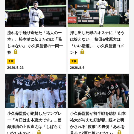
流れを手繰り寄せた「祐大の一
押し出し死球のオスナに「そう
本」、松本晴に伝えたのは「喝
は捉えない」 柳田&牧原大は
じゃない」 小久保監督の一問一
「いい活躍」...小久保監督コメ
答
ント
1軍
1軍
2026.5.23
2026.8.6
小久保監督が絶賛したワンプレ
小久保監督が前半戦を総括 山本
ー「今日は山本恵大です」...登
祐大が与えた好影響...続々と明
録抹消の上沢直之は「しばらく
かされる“抜擢”の裏側「あれを
いないものと」
見ると2軍に落とせない」