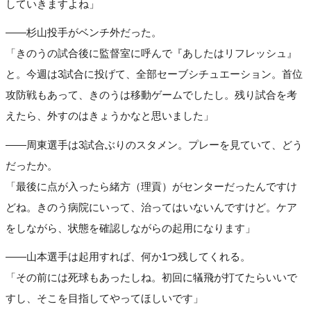
していきますよね」
――杉山投手がベンチ外だった。
「きのうの試合後に監督室に呼んで『あしたはリフレッシュ』
と。今週は3試合に投げて、全部セーブシチュエーション。首位
攻防戦もあって、きのうは移動ゲームでしたし。残り試合を考
えたら、外すのはきょうかなと思いました」
――周東選手は3試合ぶりのスタメン。プレーを見ていて、どう
だったか。
「最後に点が入ったら緒方（理貢）がセンターだったんですけ
どね。きのう病院にいって、治ってはいないんですけど。ケア
をしながら、状態を確認しながらの起用になります」
――山本選手は起用すれば、何か1つ残してくれる。
「その前には死球もあったしね。初回に犠飛が打てたらいいで
すし、そこを目指してやってほしいです」