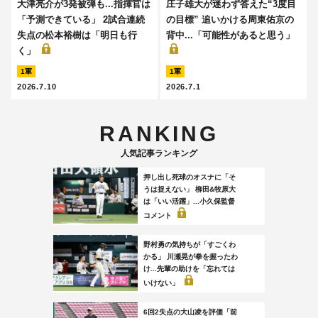
大津亮介が3発被弾も...指揮官は
庄子雄大が迷わず答えた“3度目
「予測できている」 2試合連続
の目標” 追いかける周東佑京の
失点の松本裕樹は「明日も行
背中...「可能性があると思う」
く」
1軍
1軍
2026.7.10
2026.7.1
RANKING
人気記事ランキング
押し出し死球のオスナに「そ
うは捉えない」 柳田&牧原大
は「いい活躍」...小久保監督
コメント
野村勇の気持ちが「すごくわ
かる」 川瀬晃が拳を握ったわ
け...先輩の助けを「忘れては
いけない」
6回2失点の大山凌を評価「前