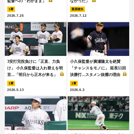
監督への「わがまま」
なかった」
1軍
栗原陵矢
2026.7.25
2026.7.12
3安打完投負けに「正直、力負
小久保監督が廣瀬隆太を絶賛
け」 小久保監督は入れ替えを明
「チャンスをモノに」 延長11回
言...「明日から正木が来る」
決勝打...スタメン抜擢の理由
1軍
1軍
2026.5.13
2026.6.3