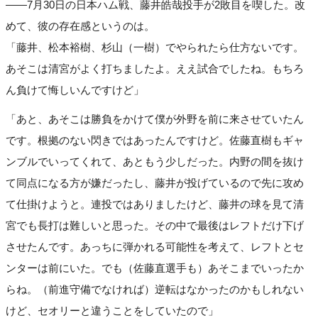
――7月30日の日本ハム戦、藤井皓哉投手が2敗目を喫した。改
めて、彼の存在感というのは。
「藤井、松本裕樹、杉山（一樹）でやられたら仕方ないです。
あそこは清宮がよく打ちましたよ。ええ試合でしたね。もちろ
ん負けて悔しいんですけど」
「あと、あそこは勝負をかけて僕が外野を前に来させていたん
です。根拠のない閃きではあったんですけど。佐藤直樹もギャ
ンブルでいってくれて、あともう少しだった。内野の間を抜け
て同点になる方が嫌だったし、藤井が投げているので先に攻め
て仕掛けようと。連投ではありましたけど、藤井の球を見て清
宮でも長打は難しいと思った。その中で最後はレフトだけ下げ
させたんです。あっちに弾かれる可能性を考えて、レフトとセ
ンターは前にいた。でも（佐藤直選手も）あそこまでいったか
らね。（前進守備でなければ）逆転はなかったのかもしれない
けど、セオリーと違うことをしていたので」