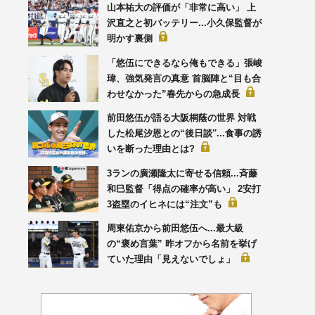
山本祐大の評価が「非常に高い」 上
沢直之と初バッテリー...小久保監督が
明かす裏側
「悠伍にできるなら俺もできる」張峻
瑋、強気発言の真意 首脳陣と“目も合
わせなかった”春先からの急成長
前田悠伍が語る大阪桐蔭の世界 対戦
した松尾汐恩との“後日談′′...食事の誘
いを断った理由とは?
3ランの廣瀬隆太に寄せる信頼...斉藤
和巳監督「得点の確率が高い」 2安打
3盗塁のイヒネには“注文”も
周東佑京から前田悠伍へ...最大級
の“褒め言葉” 昨オフから名前を挙げ
ていた理由「見えないでしょ」