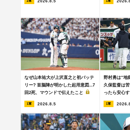
2026.8.5
2026.
2軍
1軍
なぜ山本祐大が上沢直之と初バッテ
野村勇は“地
リー? 首脳陣が明かした起用意図...7
久保監督は苦
回2死、マウンドで伝えたこと
ったら安心す
2026.8.5
2026.
1軍
1軍