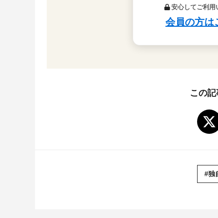
この記
#独