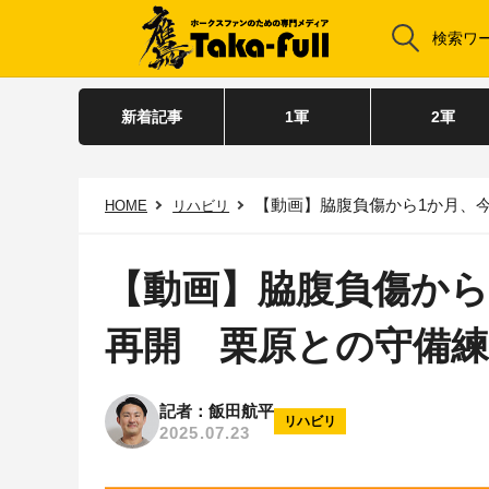
新着記事
1軍
2軍
【動画】脇腹負傷から1か月、
HOME
リハビリ
【動画】脇腹負傷から
再開 栗原との守備
記者：飯田航平
リハビリ
2025.07.23