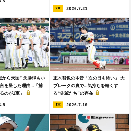
8.5
2026.7.21
2軍
獄から天国” 決勝弾も小
正木智也の本音「次の日も怖い」 大
言を呈した理由...「捕
ブレークの裏で...気持ちを軽くす
るのが1軍」
る“先輩たち”の存在
8.5
2026.7.19
1軍