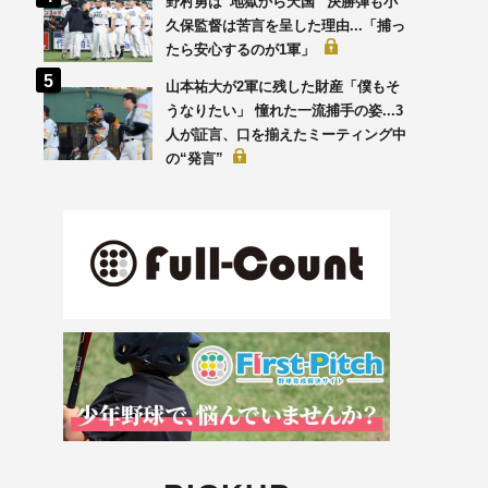
野村勇は“地獄から天国” 決勝弾も小
久保監督は苦言を呈した理由...「捕っ
たら安心するのが1軍」
山本祐大が2軍に残した財産「僕もそ
うなりたい」 憧れた一流捕手の姿...3
人が証言、口を揃えたミーティング中
の“発言”