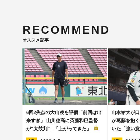
RECOMMEND
オススメ記事
6回2失点の大山凌を評価「前回は出
山本祐大が口
来すぎ」 山川穂高に斉藤和巳監督
が葛藤を抱く
が“太鼓判”...「上がってきた」
いた「強い