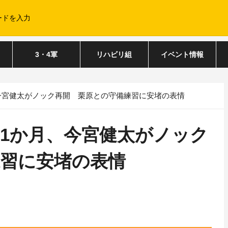
3・4軍
リハビリ組
イベント情報
今宮健太がノック再開 栗原との守備練習に安堵の表情
1か月、今宮健太がノック
練習に安堵の表情