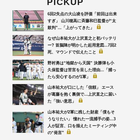
PICKUP
6回2失点の大山凌を評価「前回は出来
すぎ」 山川穂高に斉藤和巳監督が“太
鼓判”...「上がってきた」
なぜ山本祐大が上沢直之と初バッテリ
ー? 首脳陣が明かした起用意図...7回2
死、マウンドで伝えたこと
野村勇は“地獄から天国” 決勝弾も小
久保監督は苦言を呈した理由...「捕っ
たら安心するのが1軍」
山本祐大が口にした「信頼」 エース
が葛藤を抱く裏側で...上沢直之に届い
た「強い意思」
山本祐大が2軍に残した財産「僕もそ
うなりたい」 憧れた一流捕手の姿...3
人が証言、口を揃えたミーティング中
の“発言”