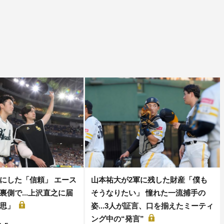
にした「信頼」 エース
山本祐大が2軍に残した財産「僕も
裏側で...上沢直之に届
そうなりたい」 憧れた一流捕手の
意思」
姿...3人が証言、口を揃えたミーティ
ング中の“発言”