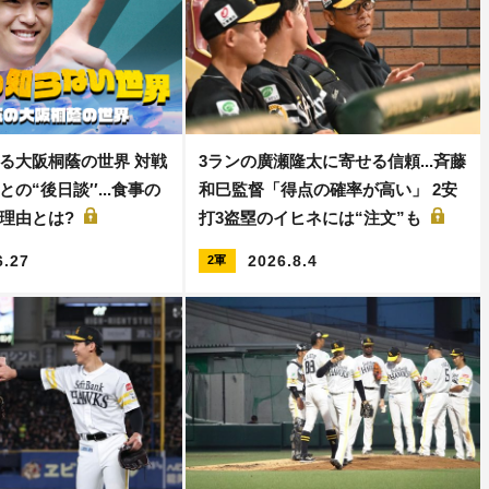
る大阪桐蔭の世界 対戦
3ランの廣瀬隆太に寄せる信頼...斉藤
の“後日談′′...食事の
和巳監督「得点の確率が高い」 2安
理由とは?
打3盗塁のイヒネには“注文”も
6.27
2026.8.4
2軍