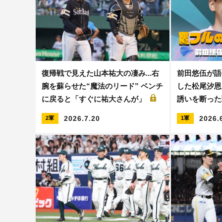
復帰戦で見えた山本祐大の凄み...右
前田悠伍が語
腕を蘇らせた“魔法のリード” ベンチ
した松尾汐恩と
に戻ると「すぐに祐大さんが」
誘いを断った
2026.7.20
2026.
2軍
1軍