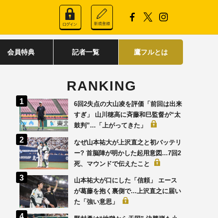
会員特典
記者一覧
鷹フルとは
RANKING
6回2失点の大山凌を評価「前回は出来
すぎ」 山川穂高に斉藤和巳監督が“太
鼓判”...「上がってきた」
なぜ山本祐大が上沢直之と初バッテリ
ー? 首脳陣が明かした起用意図...7回2
死、マウンドで伝えたこと
山本祐大が口にした「信頼」 エース
が葛藤を抱く裏側で...上沢直之に届い
た「強い意思」