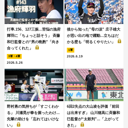
打率.156、127三振...苦悩の漁府
後から知った”母の涙” 庄子雄大
輝羽に「ちょっと話そう」 斉藤
が思い出の地で躍動...立ちはだ
和巳監督との“男の晩酌”「向き
かる壁も「明るくやりたい」
合ってくれた」
1軍
2026.6.19
3軍・4軍
2026.5.26
野村勇の気持ちが「すごくわか
6回2失点の大山凌を評価「前回
る」 川瀬晃が拳を握ったわけ...
は出来すぎ」 山川穂高に斉藤和
先輩の助けを「忘れてはいけな
巳監督が“太鼓判”...「上がって
い」
きた」