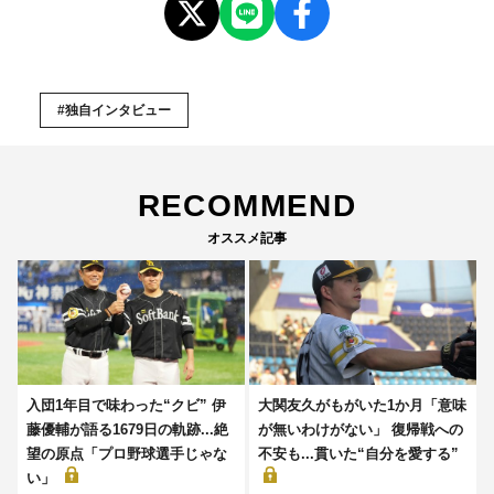
#独自インタビュー
RECOMMEND
オススメ記事
入団1年目で味わった“クビ” 伊
大関友久がもがいた1か月「意味
藤優輔が語る1679日の軌跡...絶
が無いわけがない」 復帰戦への
望の原点「プロ野球選手じゃな
不安も...貫いた“自分を愛する”
い」