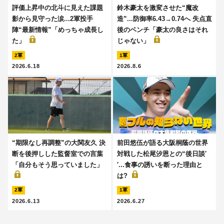
評価上昇中の北斗に見えた課題
鈴木豪太を激変させた“魔改
影から見守った涙...2軍投手
造”...防御率6.43→0.74へ 失点直
陣“最新情報”「めっちゃ成長し
後のベンチ「豪太の良さはそれ
た」
じゃない」
2軍
1軍
2026.6.18
2026.8.6
“期限なし再調整”の大関友久 決
前田悠伍が語る大阪桐蔭の世界
断を後押しした監督室での言葉
対戦した松尾汐恩との“後日談′
「自分もそう思っていました」
′...食事の誘いを断った理由と
は?
2軍
1軍
2026.6.13
2026.6.27