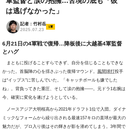
軍監督と涙の抱擁…苦境の底も「彼
は逃げなかった」
記者：竹村岳
1軍
2025.07.23
6月21日の4軍戦で復帰…降板後に大越基4軍監督
とハグ
まともに投げることすらできず、自分を信じることもできな
かった。首脳陣の心を揺さぶった復帰マウンド。
風間球打
投手
は“イップス”に苦しんでいた。「キャッチボールも嫌でした
ね」。背負ってきた重圧、そして涙の抱擁――。元ドラ1右腕は
今、確実に変化を遂げようとしている。
ノースアジア大明桜高から2021年ドラフト1位で入団。ダイナ
ミックなフォームから繰り出される最速157キロの直球が最大の
魅力だが、プロ入り後はその輝きが影を潜めてしまう。3年間で