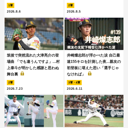
1軍
2軍
2026.8.6
2026.8.5
筑後で突然流れた大津亮介の登
井崎燦志郎が浮かべた涙 自己最
場曲 「でも違うんですよ」...村
速155キロを計測した夜...親友の
上泰斗が明かした感謝と思わぬ
初登板に堪えた思い「選手じゃ
舞台裏
なければ」
2軍
3軍・4軍
2026.7.23
2026.6.11