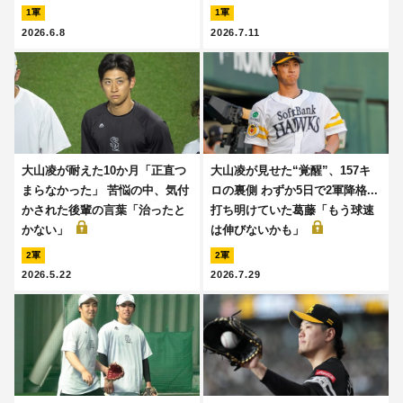
1軍
1軍
2026.6.8
2026.7.11
大山凌が耐えた10か月「正直つ
大山凌が見せた“覚醒”、157キ
まらなかった」 苦悩の中、気付
ロの裏側 わずか5日で2軍降格...
かされた後輩の言葉「治ったと
打ち明けていた葛藤「もう球速
かない」
は伸びないかも」
2軍
2軍
2026.5.22
2026.7.29