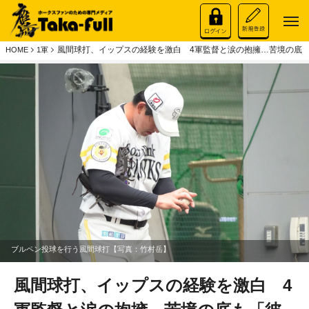
風間球打、イップスの経験を激白 4軍監督と涙の抱擁…苦境の底
HOME
1軍
ブルペン投球を行う風間球打【写真：竹村岳】
風間球打、イップスの経験を激白 4