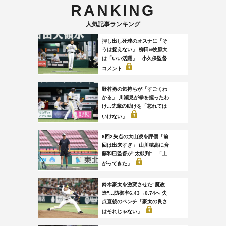
RANKING
人気記事ランキング
押し出し死球のオスナに「そ
うは捉えない」 柳田&牧原大
は「いい活躍」...小久保監督
コメント
野村勇の気持ちが「すごくわ
かる」 川瀬晃が拳を握ったわ
け...先輩の助けを「忘れては
いけない」
6回2失点の大山凌を評価「前
回は出来すぎ」 山川穂高に斉
藤和巳監督が“太鼓判”...「上
がってきた」
鈴木豪太を激変させた“魔改
造”...防御率6.43→0.74へ 失
点直後のベンチ「豪太の良さ
はそれじゃない」