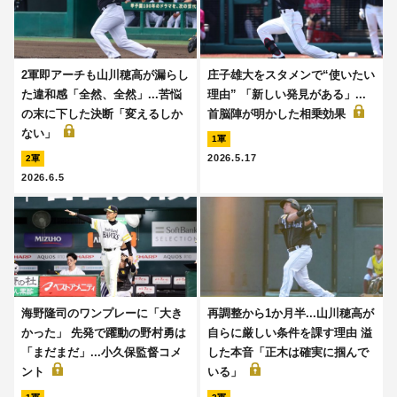
2軍即アーチも山川穂高が漏らし
庄子雄大をスタメンで“使いたい
た違和感「全然、全然」...苦悩
理由” 「新しい発見がある」...
の末に下した決断「変えるしか
首脳陣が明かした相乗効果
ない」
1軍
2026.5.17
2軍
2026.6.5
海野隆司のワンプレーに「大き
再調整から1か月半...山川穂高が
かった」 先発で躍動の野村勇は
自らに厳しい条件を課す理由 溢
「まだまだ」...小久保監督コメ
した本音「正木は確実に掴んで
ント
いる」