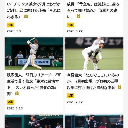
い” チャンス減少で7月はわずか
成長 「苛立ち」は笑顔に...身を
1安打...己に向けた矛先「それに
もって知り始めた「2軍との違
尽きる」
い」
1軍
1軍
2026.8.3
2026.6.22
秋広優人、57日ぶりアーチ...2軍
今宮健太「なんでここにいるの
生活で貫く信念「絶対に後悔す
か」 7月初出場...プロ初の三塁
る」 ズレと戦った“特化の2日
起用に打ち明けた痛烈な本音
間”
1軍
2026.7.12
2軍
2026.6.13