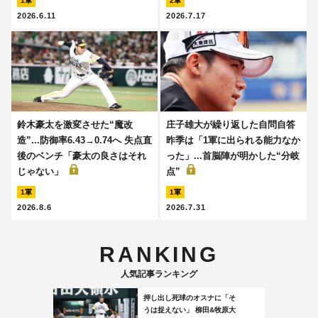
1軍
2軍
2026.6.11
2026.7.17
鈴木豪太を激変させた“魔改
庄子雄大が繰り返した自問自答
造”...防御率6.43→0.74へ 失点直
昨季は「1軍に出られる能力なか
後のベンチ「豪太の良さはそれ
った」...首脳陣が明かした“分岐
じゃない」
点”
1軍
1軍
2026.8.6
2026.7.31
RANKING
人気記事ランキング
押し出し死球のオスナに「そ
うは捉えない」 柳田&牧原大