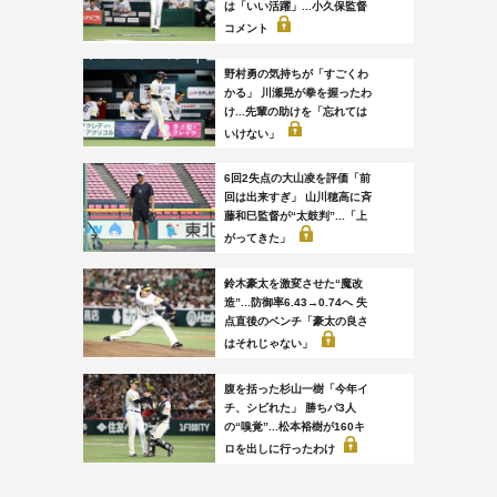
は「いい活躍」...小久保監督
コメント
野村勇の気持ちが「すごくわ
かる」 川瀬晃が拳を握ったわ
け...先輩の助けを「忘れては
いけない」
6回2失点の大山凌を評価「前
回は出来すぎ」 山川穂高に斉
藤和巳監督が“太鼓判”...「上
がってきた」
鈴木豪太を激変させた“魔改
造”...防御率6.43→0.74へ 失
点直後のベンチ「豪太の良さ
はそれじゃない」
腹を括った杉山一樹「今年イ
チ、シビれた」 勝ちパ3人
の“嗅覚”...松本裕樹が160キ
ロを出しに行ったわけ