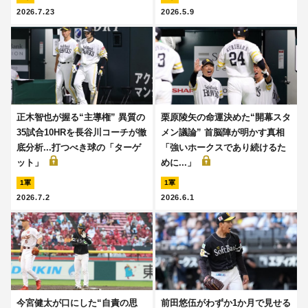
2026.7.23
2026.5.9
正木智也が握る“主導権” 異質の
栗原陵矢の命運決めた“開幕スタ
35試合10HRを長谷川コーチが徹
メン議論” 首脳陣が明かす真相
底分析...打つべき球の「ターゲ
「強いホークスであり続けるた
ット」
めに...」
1軍
1軍
2026.7.2
2026.6.1
今宮健太が口にした“自責の思
前田悠伍がわずか1か月で見せる