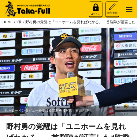
野村勇の覚醒は「ユニホームを見ればわかる」 首脳陣が証言した“
HOME
1軍
ヒーローインタビューを受ける野村勇【写真：古川剛伊】
野村勇の覚醒は「ユニホームを見れ