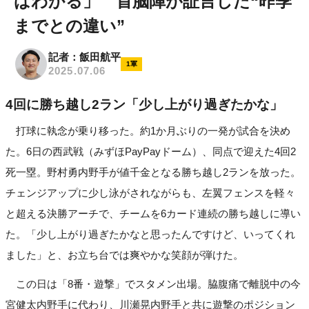
ばわかる」 首脳陣が証言した“昨季
までとの違い”
記者：飯田航平
1軍
2025.07.06
4回に勝ち越し2ラン「少し上がり過ぎたかな」
打球に執念が乗り移った。約1か月ぶりの一発が試合を決め
た。6日の西武戦（みずほPayPayドーム）、同点で迎えた4回2
死一塁。野村勇内野手が値千金となる勝ち越し2ランを放った。
チェンジアップに少し泳がされながらも、左翼フェンスを軽々
と超える決勝アーチで、チームを6カード連続の勝ち越しに導い
た。「少し上がり過ぎたかなと思ったんですけど、いってくれ
ました」と、お立ち台では爽やかな笑顔が弾けた。
この日は「8番・遊撃」でスタメン出場。脇腹痛で離脱中の今
宮健太内野手に代わり、川瀬晃内野手と共に遊撃のポジション