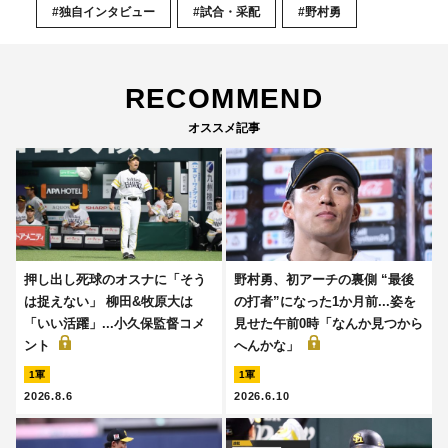
#独自インタビュー
#試合・采配
#野村勇
RECOMMEND
オススメ記事
押し出し死球のオスナに「そう
野村勇、初アーチの裏側 “最後
は捉えない」 柳田&牧原大は
の打者”になった1か月前...姿を
「いい活躍」...小久保監督コメ
見せた午前0時「なんか見つから
ント
へんかな」
1軍
1軍
2026.8.6
2026.6.10