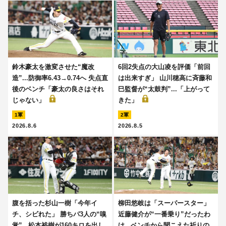
鈴木豪太を激変させた“魔改
6回2失点の大山凌を評価「前回
造”...防御率6.43→0.74へ 失点直
は出来すぎ」 山川穂高に斉藤和
後のベンチ「豪太の良さはそれ
巳監督が“太鼓判”...「上がって
じゃない」
きた」
1軍
2軍
2026.8.6
2026.8.5
腹を括った杉山一樹「今年イ
柳田悠岐は「スーパースター」
チ、シビれた」 勝ちパ3人の“嗅
近藤健介が“一番乗り”だったわ
覚”...松本裕樹が160キロを出し
け...ベンチから聞こえた祈りの