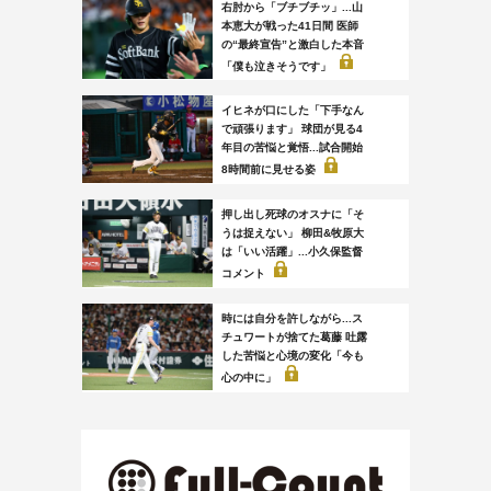
右肘から「ブチブチッ」...山
本恵大が戦った41日間 医師
の“最終宣告”と激白した本音
「僕も泣きそうです」
イヒネが口にした「下手なん
で頑張ります」 球団が見る4
年目の苦悩と覚悟...試合開始
8時間前に見せる姿
押し出し死球のオスナに「そ
うは捉えない」 柳田&牧原大
は「いい活躍」...小久保監督
コメント
時には自分を許しながら...ス
チュワートが捨てた葛藤 吐露
した苦悩と心境の変化「今も
心の中に」