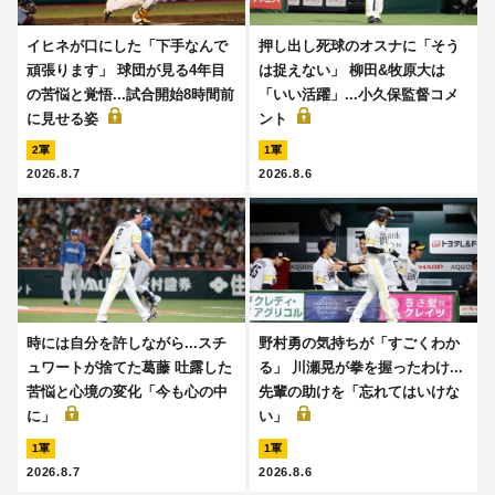
イヒネが口にした「下手なんで
押し出し死球のオスナに「そう
頑張ります」 球団が見る4年目
は捉えない」 柳田&牧原大は
の苦悩と覚悟...試合開始8時間前
「いい活躍」...小久保監督コメ
に見せる姿
ント
2軍
1軍
2026.8.7
2026.8.6
時には自分を許しながら...スチ
野村勇の気持ちが「すごくわか
ュワートが捨てた葛藤 吐露した
る」 川瀬晃が拳を握ったわけ...
苦悩と心境の変化「今も心の中
先輩の助けを「忘れてはいけな
に」
い」
1軍
1軍
2026.8.7
2026.8.6