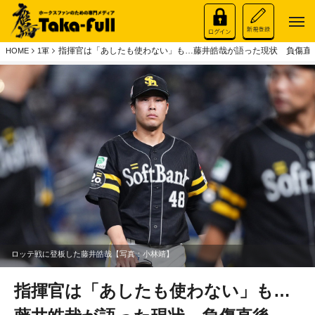
指揮官は「あしたも使わない」も…藤井皓哉が語った現状 負傷直
HOME
1軍
ロッテ戦に登板した藤井皓哉【写真：小林靖】
指揮官は「あしたも使わない」も…