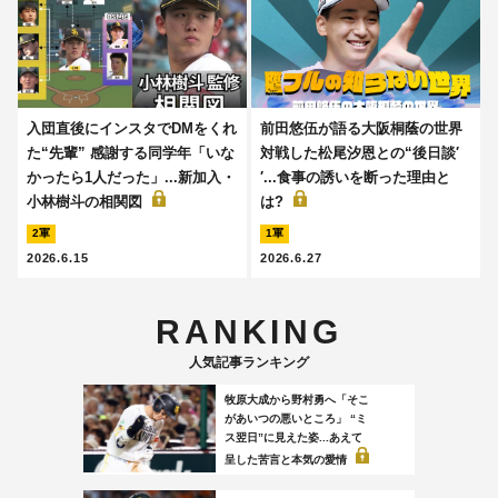
入団直後にインスタでDMをくれ
前田悠伍が語る大阪桐蔭の世界
た“先輩” 感謝する同学年「いな
対戦した松尾汐恩との“後日談′
かったら1人だった」...新加入・
′...食事の誘いを断った理由と
小林樹斗の相関図
は?
2軍
1軍
2026.6.15
2026.6.27
RANKING
人気記事ランキング
牧原大成から野村勇へ「そこ
があいつの悪いところ」 “ミ
ス翌日”に見えた姿...あえて
呈した苦言と本気の愛情