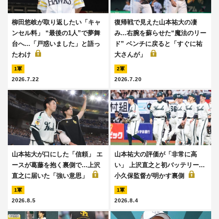
柳田悠岐が取り返したい「キャ
復帰戦で見えた山本祐大の凄
ンセル料」 “最後の1人”で夢舞
み...右腕を蘇らせた“魔法のリー
台へ...「戸惑いました」と語っ
ド” ベンチに戻ると「すぐに祐
たわけ
大さんが」
1軍
2軍
2026.7.22
2026.7.20
山本祐大が口にした「信頼」 エ
山本祐大の評価が「非常に高
ースが葛藤を抱く裏側で...上沢
い」 上沢直之と初バッテリー...
直之に届いた「強い意思」
小久保監督が明かす裏側
1軍
1軍
2026.8.5
2026.8.4