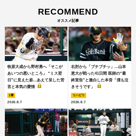
RECOMMEND
オススメ記事
牧原大成から野村勇へ「そこが
右肘から「ブチブチッ」...山本
あいつの悪いところ」 “ミス翌
恵大が戦った41日間 医師の“最
日”に見えた姿...あえて呈した苦
終宣告”と激白した本音「僕も泣
言と本気の愛情
きそうです」
1軍
リハビリ
2026.8.7
2026.8.7