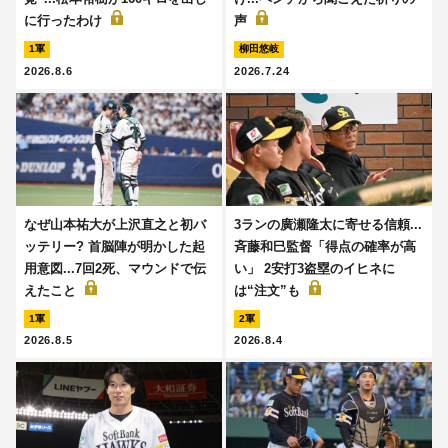
に行ったわけ
声
1軍
柳田悠岐
2026.8.6
2026.7.24
なぜ山本祐大が上沢直之と初バ
3ランの廣瀬隆太に寄せる信頼...
ッテリー? 首脳陣が明かした起
斉藤和巳監督「得点の確率が高
用意図...7回2死、マウンドで伝
い」 2安打3盗塁のイヒネに
えたこと
は“注文”も
1軍
2軍
2026.8.5
2026.8.4