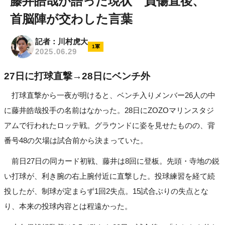
藤井皓哉が語った現状 負傷直後、
首脳陣が交わした言葉
記者：川村虎大
1軍
2025.06.29
27日に打球直撃→28日にベンチ外
打球直撃から一夜が明けると、ベンチ入りメンバー26人の中
に藤井皓哉投手の名前はなかった。28日にZOZOマリンスタジ
アムで行われたロッテ戦。グラウンドに姿を見せたものの、背
番号48の欠場は試合前から決まっていた。
前日27日の同カード初戦、藤井は8回に登板。先頭・寺地の鋭
い打球が、利き腕の右上腕付近に直撃した。投球練習を経て続
投したが、制球が定まらず1回2失点。15試合ぶりの失点とな
り、本来の投球内容とは程遠かった。