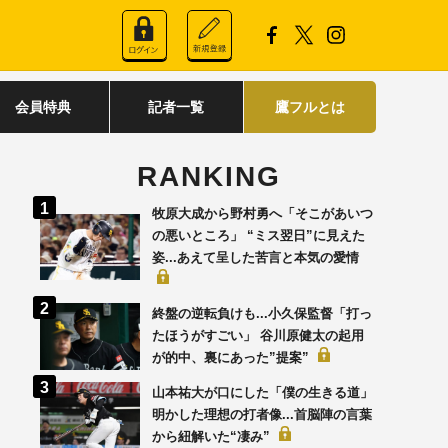
会員特典
記者一覧
鷹フルとは
RANKING
牧原大成から野村勇へ「そこがあいつ
の悪いところ」 “ミス翌日”に見えた
姿...あえて呈した苦言と本気の愛情
終盤の逆転負けも...小久保監督「打っ
たほうがすごい」 谷川原健太の起用
が的中、裏にあった”提案”
山本祐大が口にした「僕の生きる道」
明かした理想の打者像...首脳陣の言葉
から紐解いた“凄み”