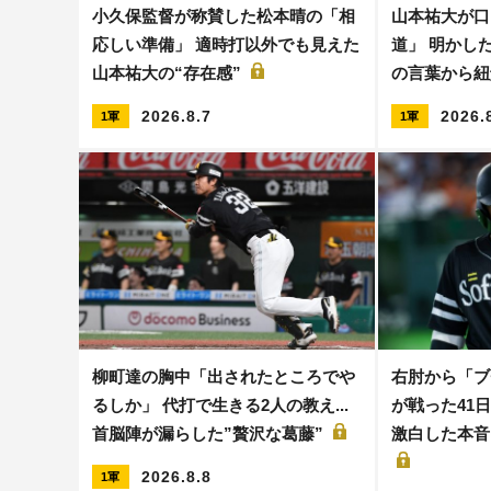
小久保監督が称賛した松本晴の「相
山本祐大が口
応しい準備」 適時打以外でも見えた
道」 明かした
山本祐大の“存在感”
の言葉から紐
2026.8.7
2026.
1軍
1軍
柳町達の胸中「出されたところでや
右肘から「ブ
るしか」 代打で生きる2人の教え...
が戦った41日
首脳陣が漏らした”贅沢な葛藤”
激白した本音
2026.8.8
1軍