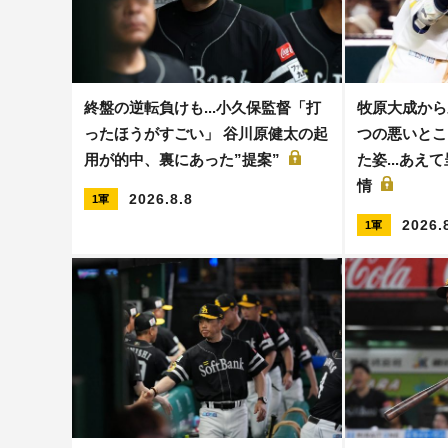
終盤の逆転負けも...小久保監督「打
牧原大成から
ったほうがすごい」 谷川原健太の起
つの悪いとこ
用が的中、裏にあった”提案”
た姿...あ
情
2026.8.8
1軍
2026.
1軍