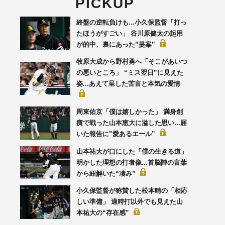
PICKUP
終盤の逆転負けも...小久保監督「打っ
たほうがすごい」 谷川原健太の起用
が的中、裏にあった”提案”
牧原大成から野村勇へ「そこがあいつ
の悪いところ」 “ミス翌日”に見えた
姿...あえて呈した苦言と本気の愛情
周東佑京「僕は嬉しかった」 満身創
痍で戦った山本恵大に溢した思い...届
いた報告に”愛あるエール”
山本祐大が口にした「僕の生きる道」
明かした理想の打者像...首脳陣の言葉
から紐解いた“凄み”
小久保監督が称賛した松本晴の「相応
しい準備」 適時打以外でも見えた山
本祐大の“存在感”