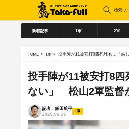
新着記事
1軍
2軍
投手陣が11被安打8四死球も…「厳
HOME
1軍
投手陣が11被安打8
ない」 松山2軍監督
記者：飯田航平
1軍
2025.06.19