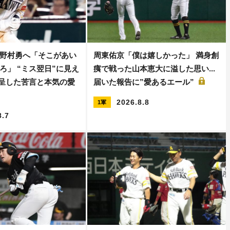
野村勇へ「そこがあい
周東佑京「僕は嬉しかった」 満身創
ろ」 “ミス翌日”に見え
痍で戦った山本恵大に溢した思い...
えて呈した苦言と本気の愛
届いた報告に”愛あるエール”
2026.8.8
1軍
8.7