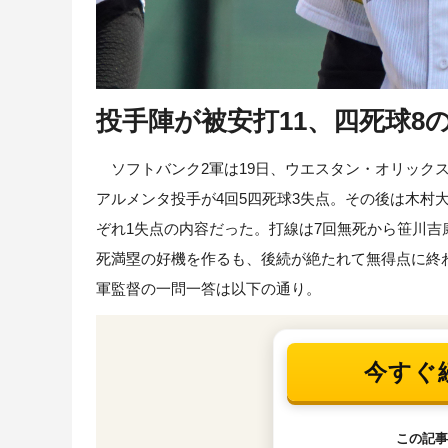
投手陣が被安打11、四死球8
ソフトバンク2軍は19日、ウエスタン・オリックス
アルメンタ投手が4回5四死球3失点。その後は木村
ぞれ1失点の内容だった。打線は7回無死から笹川吉
死満塁の好機を作るも、後続が絶たれて無得点に終
軍監督の一問一答は以下の通り。