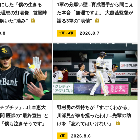
にした「僕の生きる
1軍の分厚い壁...育成選手から聞こえ
理想の打者像...首脳陣
た本音「無理ですよ」 大越基監督が
解いた“凄み”
語る3軍の“表情”
8.8
2026.8.7
3軍・4軍
チブチッ」...山本恵大
野村勇の気持ちが「すごくわかる」
間 医師の“最終宣告”と
川瀬晃が拳を握ったわけ...先輩の助
「僕も泣きそうです」
けを「忘れてはいけない」
2026.8.6
1軍