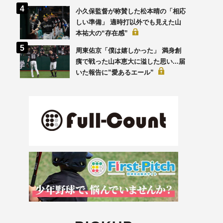
小久保監督が称賛した松本晴の「相応
しい準備」 適時打以外でも見えた山
本祐大の“存在感”
周東佑京「僕は嬉しかった」 満身創
痍で戦った山本恵大に溢した思い...届
いた報告に”愛あるエール”