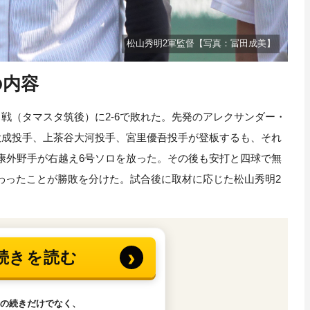
松山秀明2軍監督【写真：冨田成美】
の内容
戦（タマスタ筑後）に2-6で敗れた。先発のアレクサンダー・
大成投手、上茶谷大河投手、宮里優吾投手が登板するも、それ
康外野手が右越え6号ソロを放った。その後も安打と四球で無
わったことが勝敗を分けた。試合後に取材に応じた松山秀明2