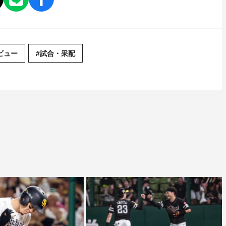
ビュー
#試合・采配