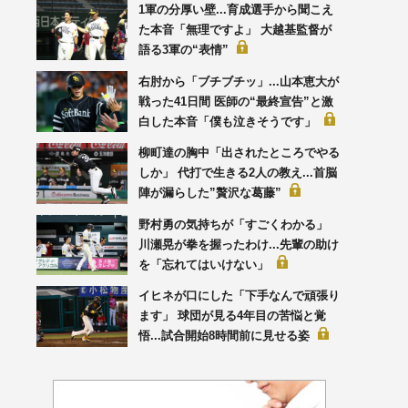
1軍の分厚い壁...育成選手から聞こえ
た本音「無理ですよ」 大越基監督が
語る3軍の“表情”
右肘から「ブチブチッ」...山本恵大が
戦った41日間 医師の“最終宣告”と激
白した本音「僕も泣きそうです」
柳町達の胸中「出されたところでやる
しか」 代打で生きる2人の教え...首脳
陣が漏らした”贅沢な葛藤”
野村勇の気持ちが「すごくわかる」
川瀬晃が拳を握ったわけ...先輩の助け
を「忘れてはいけない」
イヒネが口にした「下手なんで頑張り
ます」 球団が見る4年目の苦悩と覚
悟...試合開始8時間前に見せる姿