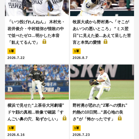
「いつ投げれんねん」 木村光・
牧原大成から野村勇へ「そこが
岩井俊介・中村稔弥が惜敗の中
あいつの悪いところ」 “ミス翌
で並べたゼロ...明かした本音
日”に見えた姿...あえて呈した苦
「飢えてるんで」
言と本気の愛情
1軍
1軍
2026.7.22
2026.8.7
横浜で見せた“上茶谷大河劇場”
野村勇が恐れた“2軍への慣れ”
ドヤ顔の真相...映像で確認「す
灼熱の10日間...“居心地の良
んごい鼻の穴、恥ずかしい」
さ”が「怖かったです」
1軍
1軍
2026.6.16
2026.7.23