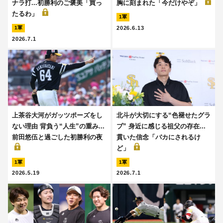
ナラ打...初勝利のご褒美「買っ
胸に刻まれた「今だけやぞ」
たるわ」
1軍
2026.6.13
1軍
2026.7.1
上茶谷大河がガッツポーズをし
北斗が大切にする“色褪せたグラ
ない理由 背負う“人生”の重み...
ブ” 身近に感じる祖父の存在...
前田悠伍と過ごした初勝利の夜
貫いた信念「バカにされるけ
ど」
1軍
1軍
2026.5.19
2026.7.1