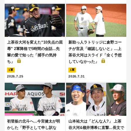
上茶谷大河を変えた“10失点の屈
新助っ人ラトリッジに倉野コー
辱” 2軍降格で5時間の会話...先
チが言及「確認しないと」...上
輩の愛で知った「捕手の気持
茶谷大河はスライド「全く予想
ち」
していなかった」
1軍
1軍
2026.7.25
2026.7.31
初登板の北斗へ...今宮健太が明
山本祐大は「どんな人?」 上茶
かした「野手として申し訳な
谷大河&嶺井博希に直撃...長文で