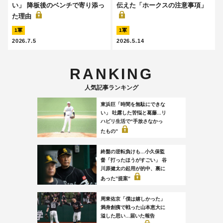
い」 降板後のベンチで寄り添っ
伝えた「ホークスの注意事項」
た理由
1軍
1軍
2026.7.5
2026.5.14
RANKING
人気記事ランキング
東浜巨「時間を無駄にできな
い」 吐露した苦悩と葛藤...リ
ハビリ生活で“手放さなかっ
たもの”
終盤の逆転負けも...小久保監
督「打ったほうがすごい」 谷
川原健太の起用が的中、裏に
あった”提案”
周東佑京「僕は嬉しかった」
満身創痍で戦った山本恵大に
溢した思い...届いた報告