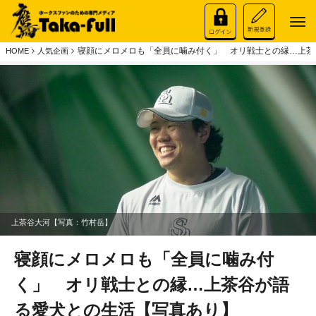
寝顔にメロメロも「全員に噛み付く」 オリ戦士との縁…上茶
HOME
人気企画
上茶谷大河【写真：竹村岳】
寝顔にメロメロも「全員に噛み付
く」 オリ戦士との縁…上茶谷が語
る愛犬との生活【写真あり】