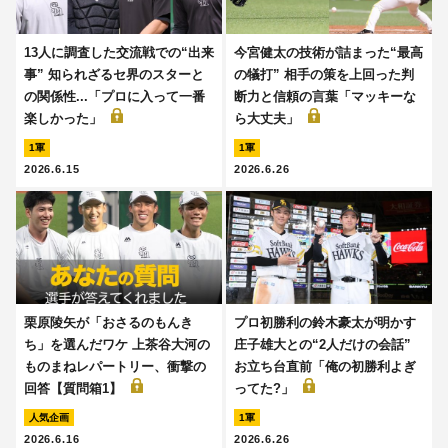
13人に調査した交流戦での“出来
今宮健太の技術が詰まった“最高
事” 知られざるセ界のスターと
の犠打” 相手の策を上回った判
の関係性...「プロに入って一番
断力と信頼の言葉「マッキーな
楽しかった」
ら大丈夫」
1軍
1軍
2026.6.15
2026.6.26
栗原陵矢が「おさるのもんき
プロ初勝利の鈴木豪太が明かす
ち」を選んだワケ 上茶谷大河の
庄子雄大との“2人だけの会話”
ものまねレパートリー、衝撃の
お立ち台直前「俺の初勝利よぎ
回答【質問箱1】
ってた?」
人気企画
1軍
2026.6.16
2026.6.26