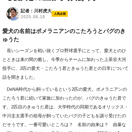
記者：川村虎大
人気企画
2025.06.18
愛犬の名前はポメラニアンのこたろうとパグのき
ゅうた
長いシーズンを戦い抜くプロ野球選手にとって、愛犬とのひ
とときは束の間の癒し。今季からチームに加わった上茶谷大河
投手に、2匹の愛犬・こたろう君ときゅうた君との日常について
話を聞きました。
DeNA時代から飼っているという2匹の愛犬。ポメラニアンの
こたろう君に続いて家族に加わったのが、パグのきゅうた君で
す。2匹目のきゅうた君は、大学時代の同期であるオリックス・
中川圭太選手の祖母が飼っていたパグの子どもを譲り受けたの
だそうです。一番可愛いところは？ 名前の由来は？ 凶暴な