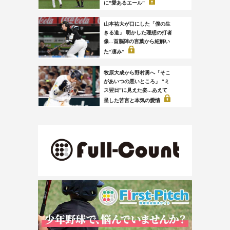
に”愛あるエール”
山本祐大が口にした「僕の生
きる道」 明かした理想の打者
像...首脳陣の言葉から紐解い
た“凄み”
牧原大成から野村勇へ「そこ
があいつの悪いところ」 “ミ
ス翌日”に見えた姿...あえて
呈した苦言と本気の愛情