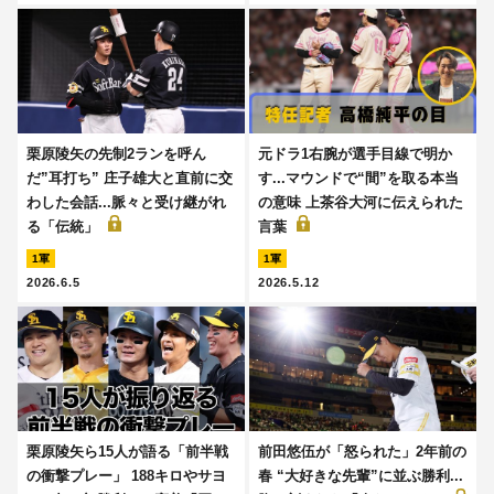
栗原陵矢の先制2ランを呼ん
元ドラ1右腕が選手目線で明か
だ”耳打ち” 庄子雄大と直前に交
す...マウンドで“間”を取る本当
わした会話...脈々と受け継がれ
の意味 上茶谷大河に伝えられた
る「伝統」
言葉
1軍
1軍
2026.6.5
2026.5.12
栗原陵矢ら15人が語る「前半戦
前田悠伍が「怒られた」2年前の
の衝撃プレー」 188キロやサヨ
春 “大好きな先輩”に並ぶ勝利...