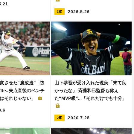
5.21
2026.5.26
1軍
させた“魔改造”...防
山下恭吾が受け入れた現実「来て良
0.74へ 失点直後のベンチ
かったな」 斉藤和巳監督も称え
さはそれじゃない」
た“MVP級”...「それだけでも十分」
8.6
2026.7.28
2軍