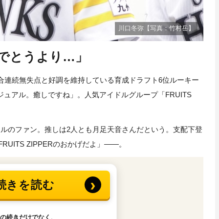
川口冬弥【写真：竹村岳】
でとうより…」
合連続無失点と好調を維持している育成ドラフト6位ルーキー
ュアル。癒しですね」。人気アイドルグループ「FRUITS
ルのファン。推しは2人とも月足天音さんだという。支配下登
UITS ZIPPERのおかげだよ」――。