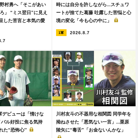
野村勇へ「そこがあい
時には自分を許しながら...スチュワ
ろ」 “ミス翌日”に見え
ートが捨てた葛藤 吐露した苦悩と心
えて呈した苦言と本気の愛
境の変化「今も心の中に」
2026.8.7
1軍
8.7
軍デビューは「情けな
川村友斗の不器用な相関図 同学年を
イバル好投に焦る気持
拗ねさせた「悪気ない一言」...栗原
れた“恐怖心′′
陵矢に“毒舌”「お金ないんかな」