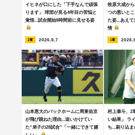
イヒネが口にした「下手なんで頑張
牧原大成から
ります」 球団が見る4年目の苦悩と
つの悪いとこ
覚悟...試合開始8時間前に見せる姿
た姿...あ
情
2026.8.7
2026.
2軍
1軍
山本恵大のバックホームに周東佑京
村上泰斗、2
が飛び跳ねた理由...追いかけてい
い結果」 ラ
た“弟子の28試合′′「一緒にできて嬉
ち...刷り込ま
しい」