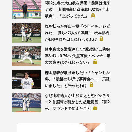
6回2失点の大山凌を評価「前回は出来
すぎ」 山川穂高に斉藤和巳監督が“太
鼓判”...「上がってきた」
腹を括った杉山一樹「今年イチ、シビ
れた」 勝ちパ3人の“嗅覚”...松本裕樹
が160キロを出しに行ったわけ
鈴木豪太を激変させた“魔改造”...防御
率6.43→0.74へ 失点直後のベンチ「豪
太の良さはそれじゃない」
柳田悠岐が取り返したい「キャンセル
料」 “最後の1人”で夢舞台へ...「戸惑
いました」と語ったわけ
なぜ山本祐大が上沢直之と初バッテリ
ー? 首脳陣が明かした起用意図...7回2
死、マウンドで伝えたこと