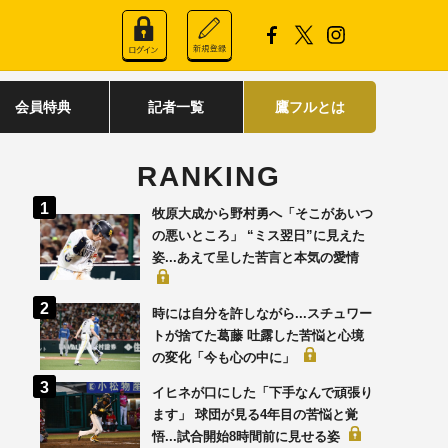
会員特典
記者一覧
鷹フルとは
RANKING
牧原大成から野村勇へ「そこがあいつ
の悪いところ」 “ミス翌日”に見えた
姿...あえて呈した苦言と本気の愛情
時には自分を許しながら...スチュワー
トが捨てた葛藤 吐露した苦悩と心境
の変化「今も心の中に」
イヒネが口にした「下手なんで頑張り
ます」 球団が見る4年目の苦悩と覚
悟...試合開始8時間前に見せる姿