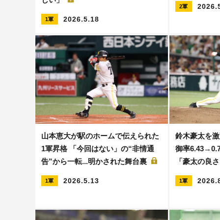
2026.
2軍
2026.5.18
1軍
山本恵大が駅のホームで伝えられた
鈴木豪太を激変
1軍昇格 「今回はない」の“非情通
御率6.43→
告”から一転...明かされた舞台裏
「豪太の良
2026.5.13
2026.
1軍
1軍