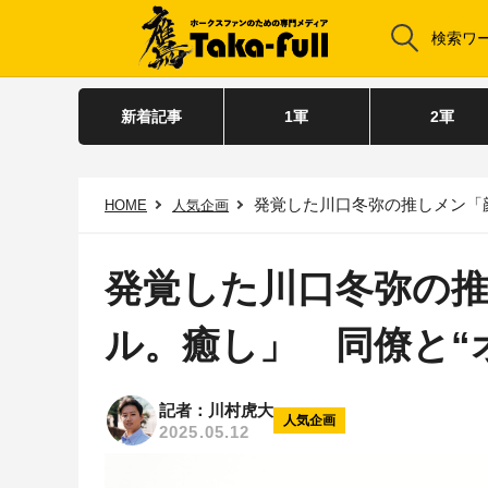
新着記事
1軍
2軍
発覚した川口冬弥の推しメン「
HOME
人気企画
発覚した川口冬弥の
ル。癒し」 同僚と“
記者：川村虎大
人気企画
2025.05.12