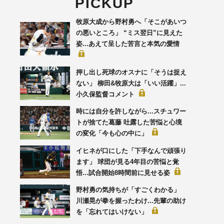
PICKUP
牧原大成から野村勇へ「そこがあいつ
の悪いところ」 “ミス翌日”に見えた
姿...あえて呈した苦言と本気の愛情
押し出し死球のオスナに「そうは捉え
ない」 柳田&牧原大は「いい活躍」...
小久保監督コメント
時には自分を許しながら...スチュワー
トが捨てた葛藤 吐露した苦悩と心境
の変化「今も心の中に」
イヒネが口にした「下手なんで頑張り
ます」 球団が見る4年目の苦悩と覚
悟...試合開始8時間前に見せる姿
野村勇の気持ちが「すごくわかる」
川瀬晃が拳を握ったわけ...先輩の助け
を「忘れてはいけない」