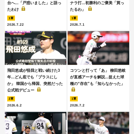
台へ...「戸惑いました」と語っ
ナラ打...初勝利のご褒美「買っ
たわけ
たるわ」
1軍
1軍
2026.7.22
2026.7.1
飛田悠成が怪我と戦い続けた3
コツンと打って「あ」 柳田悠岐
年...どん底でも「プラスにし
が直感アーチを解説...捉えた球
か」 韓国から帰国、突然だった
種の“存在”も「知らなかった」
公式戦デビュー
2軍
1軍
2026.6.2
2026.7.2