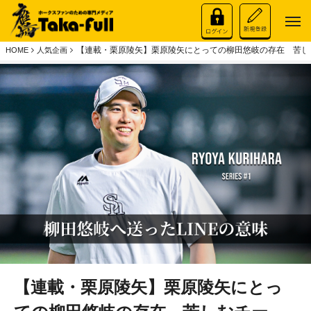
【連載・栗原陵矢】栗原陵矢にとっての柳田悠岐の存在 苦しむ
HOME
人気企画
【連載・栗原陵矢】栗原陵矢にとっ