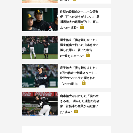
終盤の逆転負けも...小久保監
督「打ったほうがすごい」 谷
川原健太の起用が的中、裏に
あった”提案”
周東佑京「僕は嬉しかった」
満身創痍で戦った山本恵大に
溢した思い...届いた報告
に”愛あるエール”
庄子雄大「腹を括りました」
9回の代走で初球スタート...
決死のヘッスラに隠された
「2つの理由」
山本祐大が口にした「僕の生
きる道」 明かした理想の打者
像...首脳陣の言葉から紐解い
た“凄み”