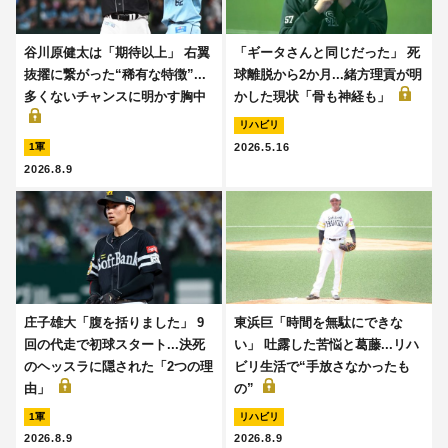
谷川原健太は「期待以上」 右翼
「ギータさんと同じだった」 死
抜擢に繋がった“稀有な特徴”...
球離脱から2か月...緒方理貢が明
多くないチャンスに明かす胸中
かした現状「骨も神経も」
リハビリ
2026.5.16
1軍
2026.8.9
庄子雄大「腹を括りました」 9
東浜巨「時間を無駄にできな
回の代走で初球スタート...決死
い」 吐露した苦悩と葛藤...リハ
のヘッスラに隠された「2つの理
ビリ生活で“手放さなかったも
由」
の”
1軍
リハビリ
2026.8.9
2026.8.9