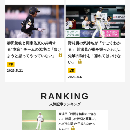
柳田悠岐と周東佑京の共鳴す
野村勇の気持ちが「すごくわか
る“本音” チームの苦境に「負け
る」 川瀬晃が拳を握ったわけ...
ようと思ってやっていない」
先輩の助けを「忘れてはいけな
い」
1軍
2026.5.21
1軍
2026.8.6
RANKING
人気記事ランキング
東浜巨「時間を無駄にできな
い」 吐露した苦悩と葛藤...リ
ハビリ生活で“手放さなかっ
たもの”