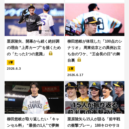
栗原陵矢、開幕から続く絶好調
柳田悠岐が体現した「100点のシ
の理由 “上昇カーブ”を描くため
ナリオ」 周東佑京との異例お立
の「たった1つの意識」
ち台のワケ、“王会長の日”の舞
台裏
1軍
2026.6.3
1軍
2026.6.17
柳田悠岐が取り返したい「キャ
栗原陵矢ら15人が語る「前半戦
ンセル料」 “最後の1人”で夢舞
の衝撃プレー」 188キロやサヨ