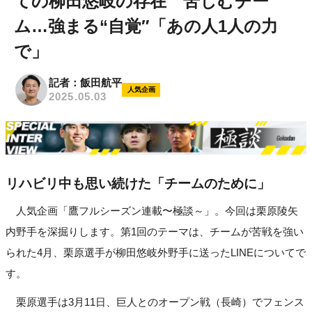
ての柳田悠岐の存在 苦しむチー
ム…強まる“自覚″「あの人1人の力
で」
記者：飯田航平
人気企画
2025.05.03
リハビリ中も思い続けた「チームのために」
人気企画「鷹フルシーズン連載〜極談～」。今回は栗原陵矢
内野手を深掘りします。第1回のテーマは、チームが苦戦を強い
られた4月、栗原選手が柳田悠岐外野手に送ったLINEについてで
す。
栗原選手は3月11日、巨人とのオープン戦（長崎）でフェンス