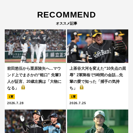
RECOMMEND
オススメ記事
前田悠伍から栗原陵矢へ...マウ
上茶谷大河を変えた“10失点の屈
ンド上でまさかの“軽口” 先輩3
辱” 2軍降格で5時間の会話...先
人が証言、20歳左腕は「大物に
輩の愛で知った「捕手の気持
なる」
ち」
1軍
1軍
2026.7.28
2026.7.25