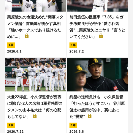
栗原陵矢の命運決めた“開幕スタ
前田悠伍の援護率「7.85」をガ
メン議論” 首脳陣が明かす真相
チ考察 野手が語る”愛され気
「強いホークスであり続けるた
質”...栗原陵矢はニヤリ「言うと
めに...」
いてください」
1軍
1軍
2026.6.1
2026.7.2
大量22得点、小久保監督が要因
終盤の逆転負けも...小久保監督
に挙げた2人の名前 1軍昇格即ス
「打ったほうがすごい」 谷川原
タメンの山本祐大は「何の心配
健太の起用が的中、裏にあっ
もしてない」
た”提案”
1軍
1軍
2026.7.22
2026.8.8