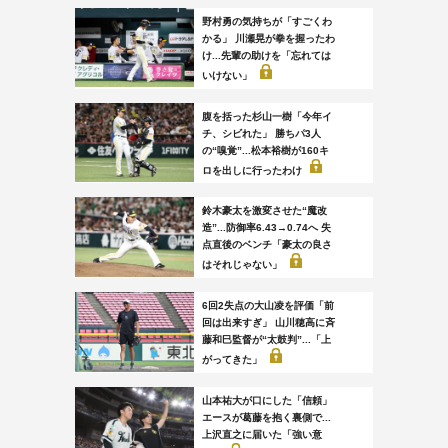
野村勇の気持ちが「すごくわ
かる」 川瀬晃が拳を握ったわ
け...先輩の助けを「忘れては
いけない」
腹を括った杉山一樹「今年イ
チ、シビれた」 勝ちパ3人
の“嗅覚”...松本裕樹が160キ
ロを出しに行ったわけ
鈴木豪太を激変させた“魔改
造”...防御率6.43→0.74へ 失
点直後のベンチ「豪太の良さ
はそれじゃない」
6回2失点の大山凌を評価「前
回は出来すぎ」 山川穂高に斉
藤和巳監督が“太鼓判”...「上
がってきた」
山本祐大が口にした「信頼」
エースが葛藤を抱く裏側で...
上沢直之に届いた「強い意