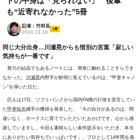
トの中身は「見られない」 後輩
も“近寄れなかった”5冊
記者：竹村岳
1軍
2024.12.19
同じ大分出身…川瀬晃からも惜別の言葉「寂しい
気持ちが一番です」
努力の結晶でもあるノートには、簡単に触れることすらでき
なかった。
川瀬晃
内野手が鮮明に覚えているのは、“甲斐キャノ
ン”を弾いた日だ。
巨人は17日、ソフトバンクから国内FA権の行使を宣言してい
た
甲斐拓也
捕手の獲得を発表した。「今の自分があるのは、間
違いなく、ホークスに育てていただいたおかげです。心から感
謝していますし、今回も素晴らしい条件提示をいただき、本当
にありがたい気持ちでいっぱいです」。プロとして14年間を過