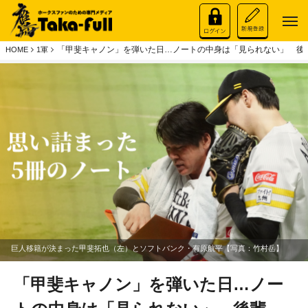
「甲斐キャノン」を弾いた日…ノートの中身は「見られない」 後輩
HOME
1軍
巨人移籍が決まった甲斐拓也（左）とソフトバンク・有原航平【写真：竹村岳】
「甲斐キャノン」を弾いた日…ノー