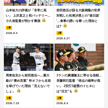
山本祐大の評価が「非常に高
前田悠伍が語る大阪桐蔭の世界
い」 上沢直之と初バッテリー...
対戦した松尾汐恩との“後日談′
小久保監督が明かす裏側
′...食事の誘いを断った理由と
は?
1軍
2026.8.4
1軍
2026.6.27
周東佑京から前田悠伍へ...最大
3ランの廣瀬隆太に寄せる信頼...
級の“褒め言葉” 昨オフから名前
斉藤和巳監督「得点の確率が高
を挙げていた理由「見えないで
い」 2安打3盗塁のイヒネに
しょ」
は“注文”も
1軍
2軍
2026.7.20
2026.8.4