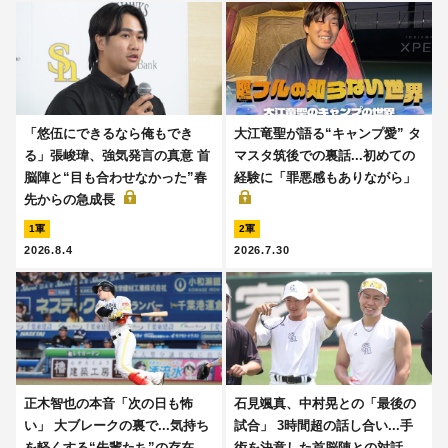
「悠伍にできるなら俺もでき
大江竜聖が語る“キャンプ愛” タ
る」張峻瑋、強気発言の真意 首
マスタ筑後での裏話...初めての
脳陣と“目も合わせなかった”春
経験に「罪悪感もありながら」
先からの急成長
1軍
2軍
2026.8.4
2026.7.30
正木智也の本音「次の日も怖
石見颯真、中村晃との「最後の
い」 大ブレークの裏で...気持ち
試合」 3時間超の話し合い...手
を軽くする“先輩たち”の存在
術を決意した首脳陣との対話