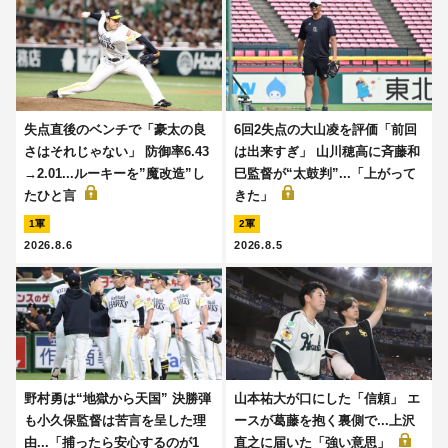
失点直後のベンチで「豪太の良
6回2失点の大山凌を評価「前回
さはそれじゃない」 防御率6.43
は出来すぎ」 山川穂高に斉藤和
→2.01...ルーキーを”魔改造”し
巳監督が“太鼓判”...「上がって
たひと言
きた」
1軍
2軍
2026.8.6
2026.8.5
野村勇は“地獄から天国” 決勝弾
山本祐大が口にした「信頼」 エ
も小久保監督は苦言を呈した理
ースが葛藤を抱く裏側で...上沢
由...「捕ったら安心するのが1
直之に届いた「強い意思」