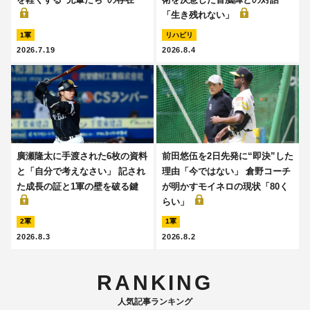
「生き残れない」
1軍
リハビリ
2026.7.19
2026.8.4
廣瀬隆太に手渡された6枚の資料
前田悠伍を2日先発に“即決”した
と「自分で考えなさい」 記され
理由「今ではない」 倉野コーチ
た成長の証と1軍の壁を破る鍵
が明かすモイネロの現状「80く
らい」
2軍
1軍
2026.8.3
2026.8.2
RANKING
人気記事ランキング