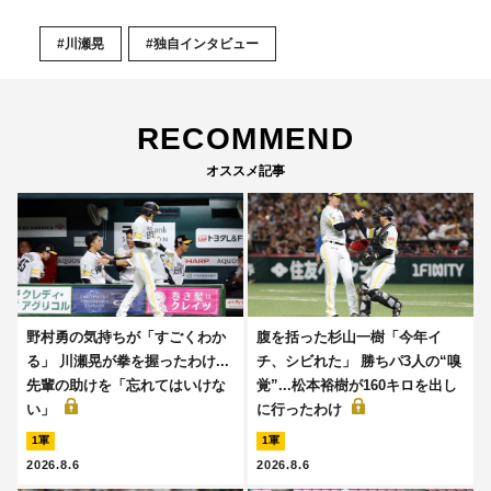
#川瀬晃
#独自インタビュー
RECOMMEND
オススメ記事
野村勇の気持ちが「すごくわか
腹を括った杉山一樹「今年イ
る」 川瀬晃が拳を握ったわけ...
チ、シビれた」 勝ちパ3人の“嗅
先輩の助けを「忘れてはいけな
覚”...松本裕樹が160キロを出し
い」
に行ったわけ
1軍
1軍
2026.8.6
2026.8.6