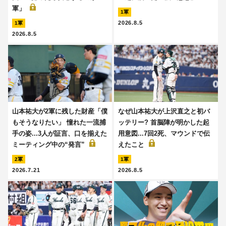
軍」
1軍
2026.8.5
1軍
2026.8.5
山本祐大が2軍に残した財産「僕
なぜ山本祐大が上沢直之と初バ
もそうなりたい」 憧れた一流捕
ッテリー? 首脳陣が明かした起
手の姿...3人が証言、口を揃えた
用意図...7回2死、マウンドで伝
ミーティング中の“発言”
えたこと
2軍
1軍
2026.7.21
2026.8.5