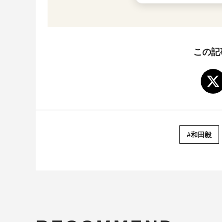
この記
#和田毅