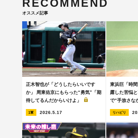
RECOMMEND
オススメ記事
正木智也が「どうしたらいいです
東浜巨「時間
か」 周東佑京にもらった“勇気”「期
露した苦悩と
待してるんだからいけよ」
で“手放さな
2026.5.17
20
1軍
リハビリ