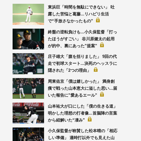
東浜巨「時間を無駄にできない」 吐
露した苦悩と葛藤...リハビリ生活
で“手放さなかったもの”
終盤の逆転負けも...小久保監督「打っ
たほうがすごい」 谷川原健太の起用
が的中、裏にあった”提案”
庄子雄大「腹を括りました」 9回の代
走で初球スタート...決死のヘッスラに
隠された「2つの理由」
周東佑京「僕は嬉しかった」 満身創
痍で戦った山本恵大に溢した思い...届
いた報告に”愛あるエール”
山本祐大が口にした「僕の生きる道」
明かした理想の打者像...首脳陣の言葉
から紐解いた“凄み”
小久保監督が称賛した松本晴の「相応
しい準備」 適時打以外でも見えた山