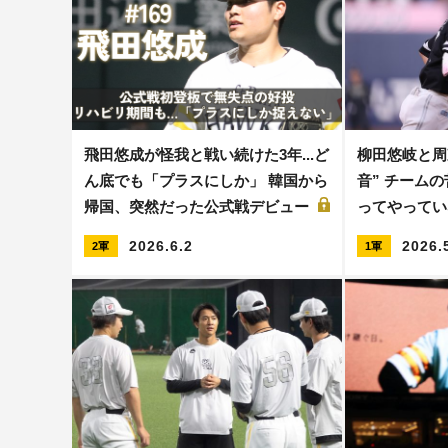
飛田悠成が怪我と戦い続けた3年...ど
柳田悠岐と周
ん底でも「プラスにしか」 韓国から
音” チーム
帰国、突然だった公式戦デビュー
ってやって
2026.6.2
2026.
2軍
1軍