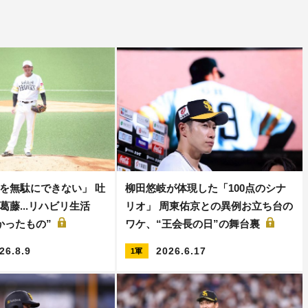
を無駄にできない」 吐
柳田悠岐が体現した「100点のシナ
葛藤...リハビリ生活
リオ」 周東佑京との異例お立ち台の
かったもの”
ワケ、“王会長の日”の舞台裏
26.8.9
2026.6.17
1軍