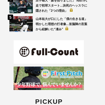
庄子雄大「腹を括りました」 9回の代
走で初球スタート...決死のヘッスラに
隠された「2つの理由」
山本祐大が口にした「僕の生きる道」
明かした理想の打者像...首脳陣の言葉
から紐解いた“凄み”
PICKUP