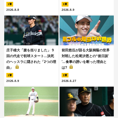
1軍
1軍
2026.8.8
2026.8.9
庄子雄大「腹を括りました」 9
前田悠伍が語る大阪桐蔭の世界
回の代走で初球スタート...決死
対戦した松尾汐恩との“後日談′
のヘッスラに隠された「2つの理
′...食事の誘いを断った理由と
由」
は?
1軍
1軍
2026.8.9
2026.6.27