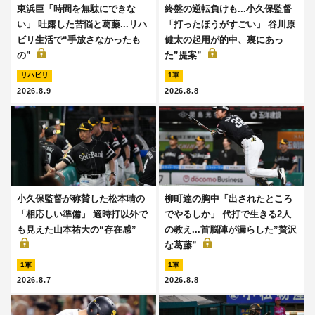
東浜巨「時間を無駄にできな
終盤の逆転負けも...小久保監督
い」 吐露した苦悩と葛藤...リハ
「打ったほうがすごい」 谷川原
ビリ生活で“手放さなかったも
健太の起用が的中、裏にあっ
の”
た”提案”
リハビリ
1軍
2026.8.9
2026.8.8
小久保監督が称賛した松本晴の
柳町達の胸中「出されたところ
「相応しい準備」 適時打以外で
でやるしか」 代打で生きる2人
も見えた山本祐大の“存在感”
の教え...首脳陣が漏らした”贅沢
な葛藤”
1軍
1軍
2026.8.7
2026.8.8