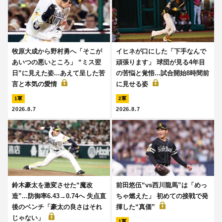
牧原大成から野村勇へ「そこが
イヒネが口にした「下手なんで
あいつの悪いところ」 “ミス翌
頑張ります」 球団が見る4年目
日”に見えた姿...あえて呈した苦
の苦悩と覚悟...試合開始8時間前
言と本気の愛情
に見せる姿
1軍
2軍
2026.8.7
2026.8.7
鈴木豪太を激変させた“魔改
前田悠伍“vs西川龍馬”は「めっ
造”...防御率6.43→0.74へ 失点直
ちゃ燃えた」 初めての接戦で発
後のベンチ「豪太の良さはそれ
揮した“真価”
じゃない」
1軍