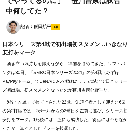
でやってるのに」 笹川吉康は試合
中何してた？
記者：飯田航平
1軍
日本シリーズ第4戦で初出場初スタメン…いきなり
安打をマーク
湧き立つ気持ちを抑えながら、準備を進めてきた。ソフトバ
ンクは30日、「SMBC日本シリーズ2024」の第4戦（みずほ
PayPayドーム）でDeNAに0-5で敗れた。この試合で日本シリー
ズ初出場、初スタメンとなったのが
笹川吉康
外野手だ。
「9番・左翼」で抜てきされた22歳。先頭打者として迎えた6回
の第2打席では、2ボールからの3球目を左前に運び、シリーズ初
安打をマーク。1死後には二盗にも成功した。得点には至らなか
ったが、堂々としたプレーを披露した。