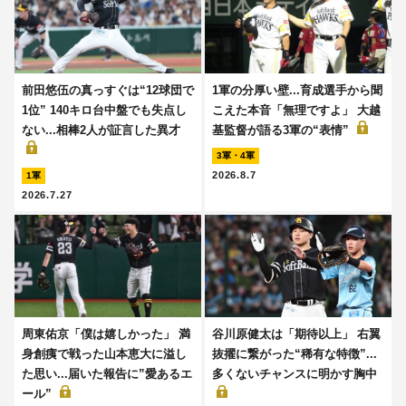
前田悠伍の真っすぐは“12球団で
1軍の分厚い壁...育成選手から聞
1位” 140キロ台中盤でも失点し
こえた本音「無理ですよ」 大越
ない...相棒2人が証言した異才
基監督が語る3軍の“表情”
3軍・4軍
2026.8.7
1軍
2026.7.27
周東佑京「僕は嬉しかった」 満
谷川原健太は「期待以上」 右翼
身創痍で戦った山本恵大に溢し
抜擢に繋がった“稀有な特徴”...
た思い...届いた報告に”愛あるエ
多くないチャンスに明かす胸中
ール”