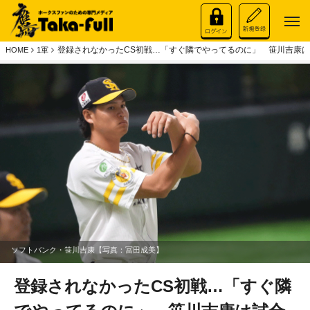
登録されなかったCS初戦…「すぐ隣でやってるのに」 笹川吉康
HOME
1軍
ソフトバンク・笹川吉康【写真：冨田成美】
登録されなかったCS初戦…「すぐ隣