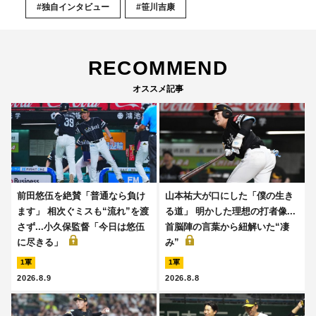
#独自インタビュー
#笹川吉康
RECOMMEND
オススメ記事
前田悠伍を絶賛「普通なら負け
山本祐大が口にした「僕の生き
ます」 相次ぐミスも“流れ”を渡
る道」 明かした理想の打者像...
さず...小久保監督「今日は悠伍
首脳陣の言葉から紐解いた“凄
に尽きる」
み”
1軍
1軍
2026.8.9
2026.8.8