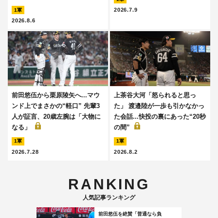
2026.7.9
1軍
2026.8.6
前田悠伍から栗原陵矢へ...マウ
上茶谷大河「怒られると思っ
ンド上でまさかの“軽口” 先輩3
た」 渡邉陸が一歩も引かなかっ
人が証言、20歳左腕は「大物に
た会話...快投の裏にあった“20秒
なる」
の間”
1軍
1軍
2026.7.28
2026.8.2
RANKING
人気記事ランキング
前田悠伍を絶賛「普通なら負