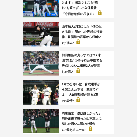
けます」 相次ぐミスも“流
れ”を渡さず...小久保監督
「今日は悠伍に尽きる」
山本祐大が口にした「僕の生
きる道」 明かした理想の打者
像...首脳陣の言葉から紐解い
た“凄み”
前田悠伍の真っすぐは“12球
団で1位” 140キロ台中盤でも
失点しない...相棒2人が証言
した異才
1軍の分厚い壁...育成選手か
ら聞こえた本音「無理です
よ」 大越基監督が語る3軍
の“表情”
周東佑京「僕は嬉しかった」
満身創痍で戦った山本恵大に
溢した思い...届いた報告
に”愛あるエール”