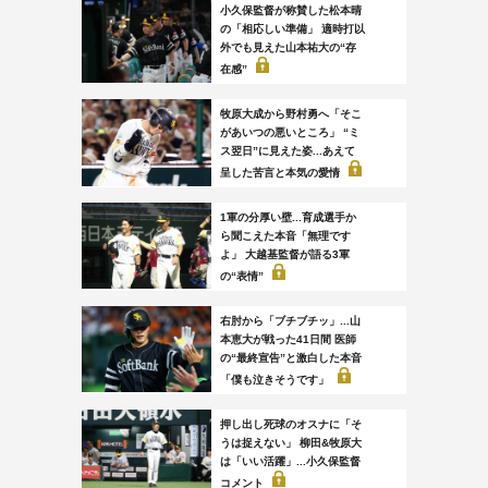
小久保監督が称賛した松本晴
の「相応しい準備」 適時打以
外でも見えた山本祐大の“存
在感”
牧原大成から野村勇へ「そこ
があいつの悪いところ」 “ミ
ス翌日”に見えた姿...あえて
呈した苦言と本気の愛情
1軍の分厚い壁...育成選手か
ら聞こえた本音「無理です
よ」 大越基監督が語る3軍
の“表情”
右肘から「ブチブチッ」...山
本恵大が戦った41日間 医師
の“最終宣告”と激白した本音
「僕も泣きそうです」
押し出し死球のオスナに「そ
うは捉えない」 柳田&牧原大
は「いい活躍」...小久保監督
コメント