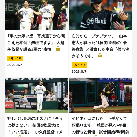
1軍の分厚い壁...育成選手から聞
右肘から「ブチブチッ」...山本
こえた本音「無理ですよ」 大越
恵大が戦った41日間 医師の“最
基監督が語る3軍の“表情”
終宣告”と激白した本音「僕も泣
きそうです」
3軍・4軍
2026.8.7
リハビリ
2026.8.7
押し出し死球のオスナに「そう
イヒネが口にした「下手なんで
は捉えない」 柳田&牧原大は
頑張ります」 球団が見る4年目
「いい活躍」...小久保監督コメ
の苦悩と覚悟...試合開始8時間前