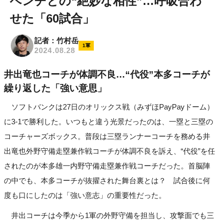
ベンチとの“絶妙な相性”…呼吸合わ
せた「60試合」
記者：竹村岳
1軍
2024.08.28
井出竜也コーチが体調不良…“代役”本多コーチが
繰り返した「強い意思」
ソフトバンクは27日のオリックス戦（みずほPayPayドーム）
に3-1で勝利した。いつもと違う光景だったのは、一塁と三塁の
コーチャーズボックス。普段は三塁ランナーコーチを務める井
出竜也外野守備走塁兼作戦コーチが体調不良を訴え、“代役”を任
されたのが本多雄一内野守備走塁兼作戦コーチだった。首脳陣
の中でも、本多コーチが抜擢された舞台裏とは？ 試合後に何
度も口にしたのは「強い意志」の重要性だった。
井出コーチは今季から1軍の外野守備を担当し、攻撃面でも三