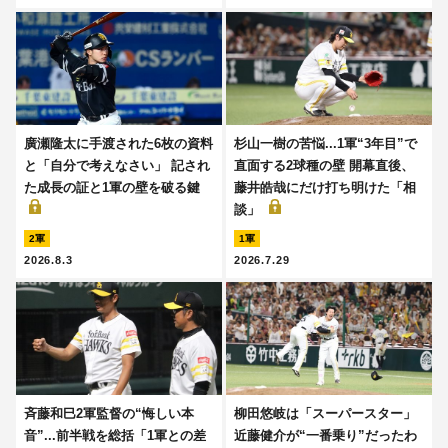
廣瀬隆太に手渡された6枚の資料
杉山一樹の苦悩...1軍“3年目”で
と「自分で考えなさい」 記され
直面する2球種の壁 開幕直後、
た成長の証と1軍の壁を破る鍵
藤井皓哉にだけ打ち明けた「相
談」
2軍
1軍
2026.8.3
2026.7.29
斉藤和巳2軍監督の“悔しい本
柳田悠岐は「スーパースター」
音”...前半戦を総括「1軍との差
近藤健介が“一番乗り”だったわ