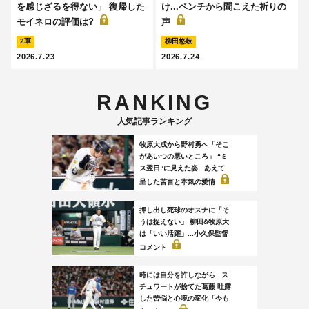
を感じざるを得ない」 復帰した
け...ベンチから聞こえた祈りの
モイネロの評価は?
声
2軍
柳田悠岐
2026.7.23
2026.7.24
RANKING
人気記事ランキング
牧原大成から野村勇へ「そこ
があいつの悪いところ」 “ミ
ス翌日”に見えた姿...あえて
呈した苦言と本気の愛情
押し出し死球のオスナに「そ
うは捉えない」 柳田&牧原大
は「いい活躍」...小久保監督
コメント
時には自分を許しながら...ス
チュワートが捨てた葛藤 吐露
した苦悩と心境の変化「今も