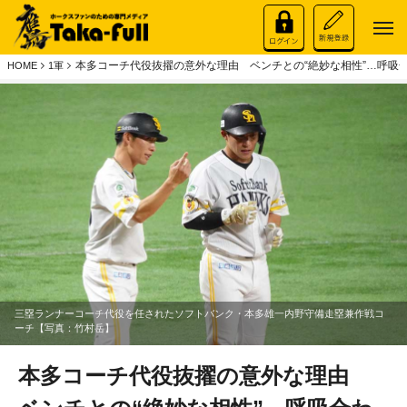
本多コーチ代役抜擢の意外な理由 ベンチとの“絶妙な相性”…呼吸合
HOME
1軍
三塁ランナーコーチ代役を任されたソフトバンク・本多雄一内野守備走塁兼作戦コ
ーチ【写真：竹村岳】
本多コーチ代役抜擢の意外な理由