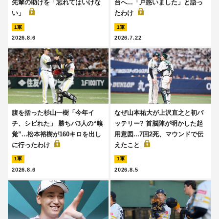
先輩の助けを「忘れてはいけな
台へ...「戸惑いました」と語っ
い」
たわけ
1軍
1軍
2026.8.6
2026.7.22
腹を括った杉山一樹「今年イ
なぜ山本祐大が上沢直之と初バ
チ、シビれた」 勝ちパ3人の“嗅
ッテリー? 首脳陣が明かした起
覚”...松本裕樹が160キロを出し
用意図...7回2死、マウンドで伝
に行ったわけ
えたこと
1軍
1軍
2026.8.6
2026.8.5