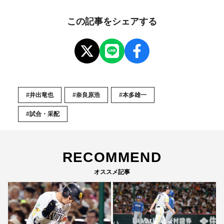
この記事をシェアする
#井出竜也
#奈良原浩
#本多雄一
#試合・采配
RECOMMEND
オススメ記事