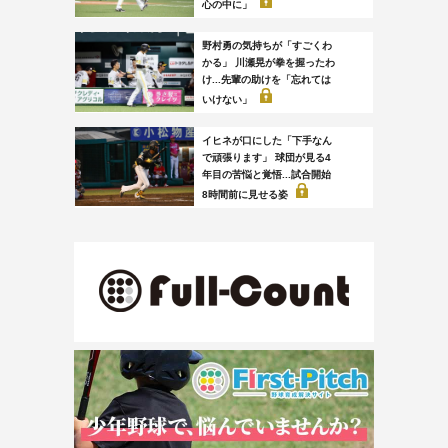
心の中に」
野村勇の気持ちが「すごくわ
かる」 川瀬晃が拳を握ったわ
け...先輩の助けを「忘れては
いけない」
イヒネが口にした「下手なん
で頑張ります」 球団が見る4
年目の苦悩と覚悟...試合開始
8時間前に見せる姿