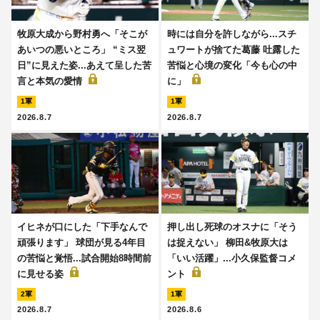
牧原大成から野村勇へ「そこが
時には自分を許しながら...スチ
あいつの悪いところ」 “ミス翌
ュワートが捨てた葛藤 吐露した
日”に見えた姿...あえて呈した苦
苦悩と心境の変化「今も心の中
言と本気の愛情
に」
1軍
1軍
2026.8.7
2026.8.7
イヒネが口にした「下手なんで
押し出し死球のオスナに「そう
頑張ります」 球団が見る4年目
は捉えない」 柳田&牧原大は
の苦悩と覚悟...試合開始8時間前
「いい活躍」...小久保監督コメ
に見せる姿
ント
2軍
1軍
2026.8.7
2026.8.6