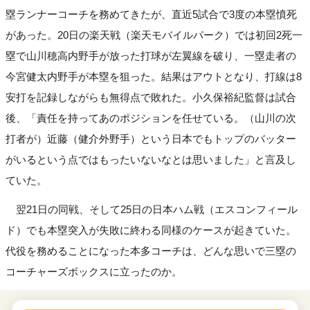
塁ランナーコーチを務めてきたが、直近5試合で3度の本塁憤死
があった。20日の楽天戦（楽天モバイルパーク）では初回2死一
塁で山川穂高内野手が放った打球が左翼線を破り、一塁走者の
今宮健太内野手が本塁を狙った。結果はアウトとなり、打線は8
安打を記録しながらも無得点で敗れた。小久保裕紀監督は試合
後、「責任を持ってあのポジションを任せている。（山川の次
打者が）近藤（健介外野手）という日本でもトップのバッター
がいるという点ではもったいないなとは思いました」と言及し
ていた。
翌21日の同戦、そして25日の日本ハム戦（エスコンフィール
ド）でも本塁突入が失敗に終わる同様のケースが起きていた。
代役を務めることになった本多コーチは、どんな思いで三塁の
コーチャーズボックスに立ったのか。