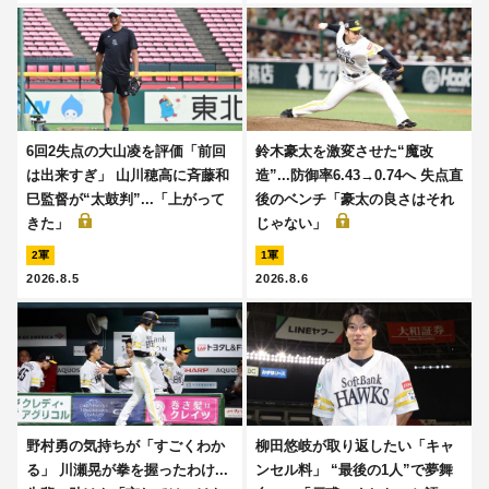
6回2失点の大山凌を評価「前回
鈴木豪太を激変させた“魔改
は出来すぎ」 山川穂高に斉藤和
造”...防御率6.43→0.74へ 失点直
巳監督が“太鼓判”...「上がって
後のベンチ「豪太の良さはそれ
きた」
じゃない」
2軍
1軍
2026.8.5
2026.8.6
野村勇の気持ちが「すごくわか
柳田悠岐が取り返したい「キャ
る」 川瀬晃が拳を握ったわけ...
ンセル料」 “最後の1人”で夢舞