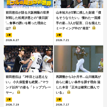
前田悠伍が語る大阪桐蔭の世界
山本祐大が2軍に残した財産「僕
対戦した松尾汐恩との“後日談′
もそうなりたい」 憧れた一流捕
′...食事の誘いを断った理由と
手の姿...3人が証言、口を揃えた
は?
ミーティング中の“発言”
1軍
2軍
2026.6.27
2026.7.21
前田悠伍は「3年目とは思えな
再調整から1か月半...山川穂高が
い」 小久保監督も絶賛...“マウ
自らに厳しい条件を課す理由 溢
ンド以外”の姿も「トッププレー
した本音「正木は確実に掴んで
ヤー」
いる」
1軍
2軍
2026.7.19
2026.7.17