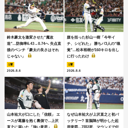
鈴木豪太を激変させた“魔改
腹を括った杉山一樹「今年イ
造”...防御率6.43→0.74へ 失点直
チ、シビれた」 勝ちパ3人の“嗅
後のベンチ「豪太の良さはそれ
覚”...松本裕樹が160キロを出し
じゃない」
に行ったわけ
1軍
1軍
2026.8.6
2026.8.6
山本祐大が口にした「信頼」 エ
なぜ山本祐大が上沢直之と初バ
ースが葛藤を抱く裏側で...上沢
ッテリー? 首脳陣が明かした起
直之に届いた「強い意思」
用意図...7回2死、マウンドで伝