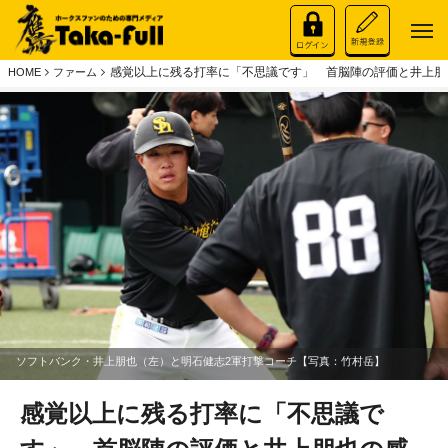
感覚以上に残る打率に「不思議です」 首脳陣の評価と井上朋
HOME
ファーム
ソフトバンク・井上朋也（左）と明石健志2軍打撃コーチ【写真：竹村岳】
感覚以上に残る打率に「不思議で