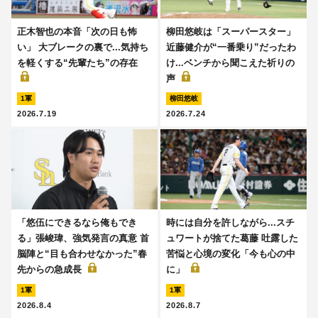
正木智也の本音「次の日も怖
柳田悠岐は「スーパースター」
い」 大ブレークの裏で...気持ち
近藤健介が“一番乗り”だったわ
を軽くする“先輩たち”の存在
け...ベンチから聞こえた祈りの
声
1軍
柳田悠岐
2026.7.19
2026.7.24
「悠伍にできるなら俺もでき
時には自分を許しながら...スチ
る」張峻瑋、強気発言の真意 首
ュワートが捨てた葛藤 吐露した
脳陣と“目も合わせなかった”春
苦悩と心境の変化「今も心の中
先からの急成長
に」
1軍
1軍
2026.8.4
2026.8.7