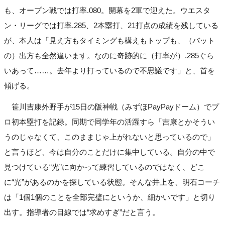
も、オープン戦では打率.080。開幕を2軍で迎えた。ウエスタ
ン・リーグでは打率.285、2本塁打、21打点の成績を残している
が、本人は「見え方もタイミングも構えもトップも、（バット
の）出方も全然違います。なのに奇跡的に（打率が）.285ぐら
いあって……。去年より打っているので不思議です」と、首を
傾げる。
笹川吉康外野手が15日の阪神戦（みずほPayPayドーム）でプ
ロ初本塁打を記録。同期で同学年の活躍すら「吉康とかそうい
うのじゃなくて、このままじゃ上がれないと思っているので」
と言うほど、今は自分のことだけに集中している。自分の中で
見つけている“光”に向かって練習しているのではなく、どこ
に“光”があるのかを探している状態。そんな井上を、明石コーチ
は「1個1個のことを全部完璧にというか、細かいです」と切り
出す。指導者の目線では“求めすぎ”だと言う。