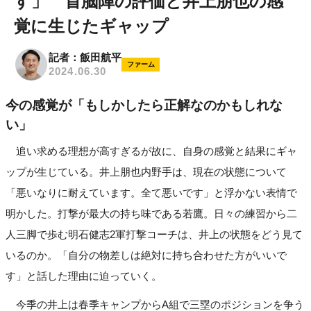
す」 首脳陣の評価と井上朋也の感
覚に生じたギャップ
記者：飯田航平
ファーム
2024.06.30
今の感覚が「もしかしたら正解なのかもしれな
い」
追い求める理想が高すぎるが故に、自身の感覚と結果にギャ
ップが生じている。井上朋也内野手は、現在の状態について
「悪いなりに耐えています。全て悪いです」と浮かない表情で
明かした。打撃が最大の持ち味である若鷹。日々の練習から二
人三脚で歩む明石健志2軍打撃コーチは、井上の状態をどう見て
いるのか。「自分の物差しは絶対に持ち合わせた方がいいで
す」と話した理由に迫っていく。
今季の井上は春季キャンプからA組で三塁のポジションを争う