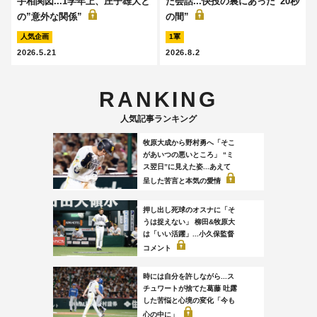
手相関図...1学年上、庄子雄大と
た会話...快投の裏にあった“20秒
の”意外な関係”
の間”
人気企画
1軍
2026.5.21
2026.8.2
RANKING
人気記事ランキング
牧原大成から野村勇へ「そこ
があいつの悪いところ」 “ミ
ス翌日”に見えた姿...あえて
呈した苦言と本気の愛情
押し出し死球のオスナに「そ
うは捉えない」 柳田&牧原大
は「いい活躍」...小久保監督
コメント
時には自分を許しながら...ス
チュワートが捨てた葛藤 吐露
した苦悩と心境の変化「今も
心の中に」