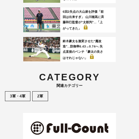
6回2失点の大山凌を評価「前
回は出来すぎ」 山川穂高に斉
藤和巳監督が“太鼓判”...「上
がってきた」
鈴木豪太を激変させた“魔改
造”...防御率6.43→0.74へ 失
点直後のベンチ「豪太の良さ
はそれじゃない」
CATEGORY
関連カテゴリー
3軍・4軍
2軍