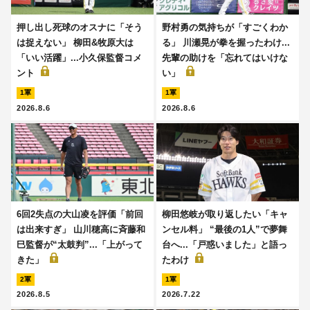
押し出し死球のオスナに「そう
野村勇の気持ちが「すごくわか
は捉えない」 柳田&牧原大は
る」 川瀬晃が拳を握ったわけ...
「いい活躍」...小久保監督コメ
先輩の助けを「忘れてはいけな
ント
い」
1軍
1軍
2026.8.6
2026.8.6
6回2失点の大山凌を評価「前回
柳田悠岐が取り返したい「キャ
は出来すぎ」 山川穂高に斉藤和
ンセル料」 “最後の1人”で夢舞
巳監督が“太鼓判”...「上がって
台へ...「戸惑いました」と語っ
きた」
たわけ
2軍
1軍
2026.8.5
2026.7.22