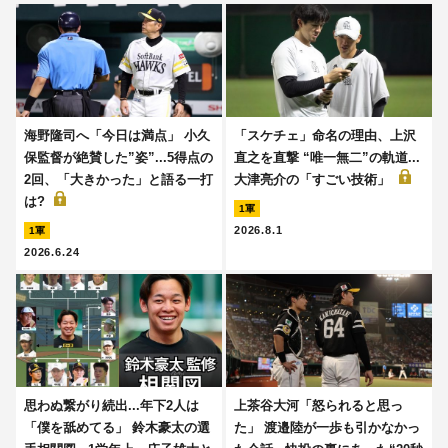
海野隆司へ「今日は満点」 小久
「スケチェ」命名の理由、上沢
保監督が絶賛した”姿”...5得点の
直之を直撃 “唯一無二”の軌道...
2回、「大きかった」と語る一打
大津亮介の「すごい技術」
は?
1軍
2026.8.1
1軍
2026.6.24
思わぬ繋がり続出...年下2人は
上茶谷大河「怒られると思っ
「僕を舐めてる」 鈴木豪太の選
た」 渡邉陸が一歩も引かなかっ