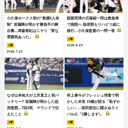
小久保ホークス初の“救援6人体
顔面死球の石塚綜一郎は救急車
制” 首脳陣が明かす勝負手の舞
で病院へ 徐若熙もリハビリ組に
台裏...津森宥紀はニヤリ「変な
移行...小久保監督の一問一答
雰囲気あった」
1軍
2026.6.23
1軍
2026.7.21
なぜ山本祐大が上沢直之と初バ
村上泰斗がフレッシュ球宴で明
ッテリー? 首脳陣が明かした起
かした本音 19歳が語る「恥ずか
用意図...7回2死、マウンドで伝
しい」...前田悠伍に隠さぬライ
えたこと
バル心「2勝します!」
1軍
2軍