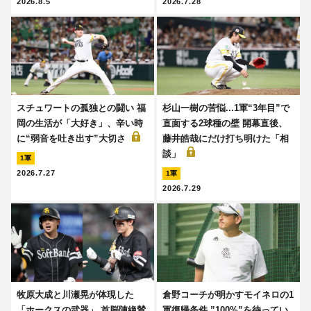
2026.8.5
2026.7.28
スチュワートの孤独との闘い 福
杉山一樹の苦悩...1軍“3年目”で
岡の生活が「大好き」、辛い時
直面する2球種の壁 開幕直後、
に“弱音を吐き出す”大切さ
藤井皓哉にだけ打ち明けた「相
談」
1軍
2026.7.27
1軍
2026.7.29
牧原大成と川瀬晃が体現した
倉野コーチが明かすモイネロの1
「ホークスの武器」 首脳陣絶賛
軍復帰条件 ”100%”を待ってい