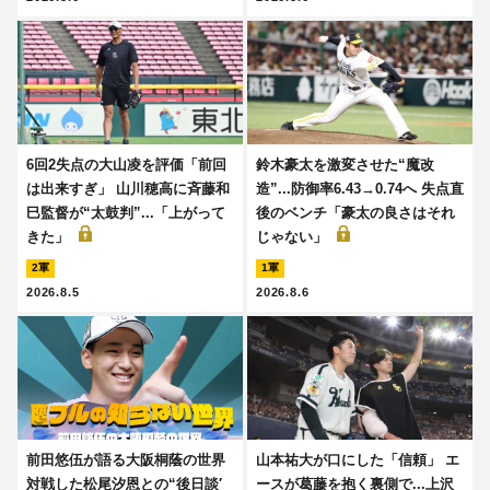
6回2失点の大山凌を評価「前回
鈴木豪太を激変させた“魔改
は出来すぎ」 山川穂高に斉藤和
造”...防御率6.43→0.74へ 失点直
巳監督が“太鼓判”...「上がって
後のベンチ「豪太の良さはそれ
きた」
じゃない」
2軍
1軍
2026.8.5
2026.8.6
前田悠伍が語る大阪桐蔭の世界
山本祐大が口にした「信頼」 エ
対戦した松尾汐恩との“後日談′
ースが葛藤を抱く裏側で...上沢