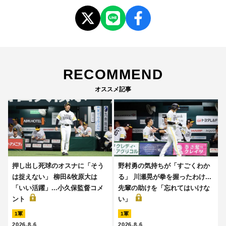
RECOMMEND
オススメ記事
押し出し死球のオスナに「そう
野村勇の気持ちが「すごくわか
は捉えない」 柳田&牧原大は
る」 川瀬晃が拳を握ったわけ...
「いい活躍」...小久保監督コメ
先輩の助けを「忘れてはいけな
ント
い」
1軍
1軍
2026.8.6
2026.8.6