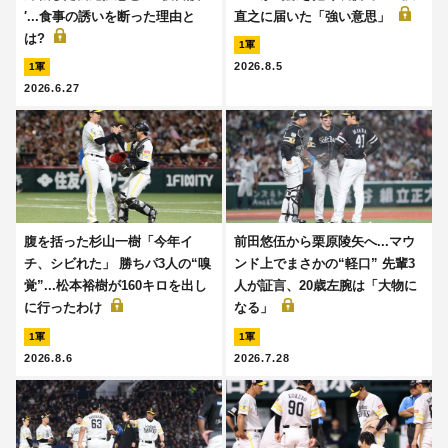
′...食事の誘いを断った理由と
直之に届いた「強い意思」
は?
1軍
2026.8.5
1軍
2026.6.27
腹を括った杉山一樹「今年イ
前田悠伍から栗原陵矢へ...マウ
チ、シビれた」 勝ちパ3人の“嗅
ンド上でまさかの“軽口” 先輩3
覚”...松本裕樹が160キロを出し
人が証言、20歳左腕は「大物に
に行ったわけ
なる」
1軍
1軍
2026.8.6
2026.7.28