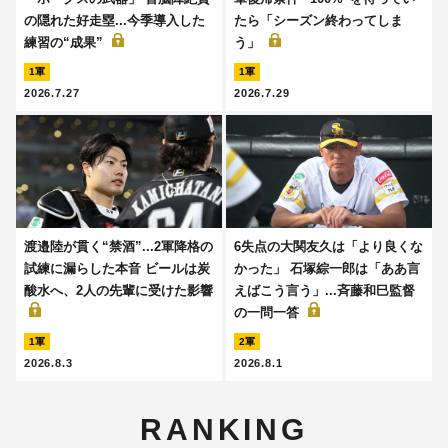
の隠れた好走塁...今季導入した
たら「シーズン終わってしま
練習の“成果”
う」
1軍
1軍
2026.7.27
2026.7.29
渡邉陸が貫く“禁酒”...2軍降格の
6失点の大関友久は「より良くな
試練に漏らした本音 ビールは炭
かった」 石塚綜一郎は「ああ言
酸水へ、2人の先輩に受けた影響
えばこう言う」...斉藤和巳監督
の一問一答
1軍
2軍
2026.8.3
2026.8.1
RANKING