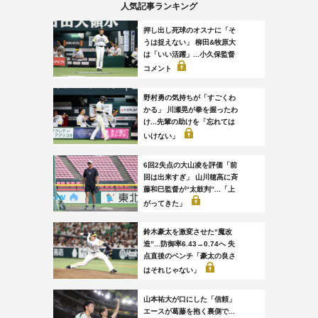
人気記事ランキング
押し出し死球のオスナに「そ
うは捉えない」 柳田&牧原大
は「いい活躍」...小久保監督
コメント
野村勇の気持ちが「すごくわ
かる」 川瀬晃が拳を握ったわ
け...先輩の助けを「忘れては
いけない」
6回2失点の大山凌を評価「前
回は出来すぎ」 山川穂高に斉
藤和巳監督が“太鼓判”...「上
がってきた」
鈴木豪太を激変させた“魔改
造”...防御率6.43→0.74へ 失
点直後のベンチ「豪太の良さ
はそれじゃない」
山本祐大が口にした「信頼」
エースが葛藤を抱く裏側で...