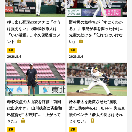
押し出し死球のオスナに「そう
野村勇の気持ちが「すごくわか
は捉えない」 柳田&牧原大は
る」 川瀬晃が拳を握ったわけ...
「いい活躍」...小久保監督コメ
先輩の助けを「忘れてはいけな
ント
い」
1軍
1軍
2026.8.6
2026.8.6
6回2失点の大山凌を評価「前回
鈴木豪太を激変させた“魔改
は出来すぎ」 山川穂高に斉藤和
造”...防御率6.43→0.74へ 失点直
巳監督が“太鼓判”...「上がって
後のベンチ「豪太の良さはそれ
きた」
じゃない」
2軍
1軍