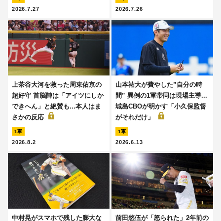
2026.7.27
2026.7.26
上茶谷大河を救った周東佑京の
山本祐大が費やした”自分の時
超好守 首脳陣は「アイツにしか
間” 異例の1軍帯同は現場主導...
できへん」と絶賛も...本人はま
城島CBOが明かす「小久保監督
さかの反応
がそれだけ」
1軍
1軍
2026.8.2
2026.6.13
中村晃がスマホで残した膨大な
前田悠伍が「怒られた」2年前の