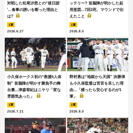
対戦した松尾汐恩との“後日談′
ッテリー? 首脳陣が明かした起
′...食事の誘いを断った理由と
用意図...7回2死、マウンドで伝
は?
えたこと
1軍
1軍
2026.6.27
2026.8.5
小久保ホークス初の“救援6人体
野村勇は“地獄から天国” 決勝弾
制” 首脳陣が明かす勝負手の舞
も小久保監督は苦言を呈した理
台裏...津森宥紀はニヤリ「変な
由...「捕ったら安心するのが1
雰囲気あった」
軍」
1軍
1軍
2026.7.21
2026.8.5