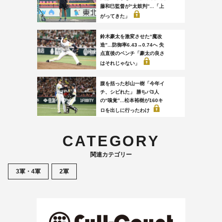
藤和巳監督が“太鼓判”...「上
がってきた」
鈴木豪太を激変させた“魔改
造”...防御率6.43→0.74へ 失
点直後のベンチ「豪太の良さ
はそれじゃない」
腹を括った杉山一樹「今年イ
チ、シビれた」 勝ちパ3人
の“嗅覚”...松本裕樹が160キ
ロを出しに行ったわけ
CATEGORY
関連カテゴリー
3軍・4軍
2軍