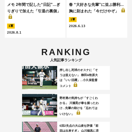
メモ 2年間で記した“日記”...ぎ
春 “大好きな先輩”に並ぶ勝利...
りぎりで加えた「引退の裏側」
胸に刻まれた「今だけやぞ」
1軍
2026.6.13
1軍
2026.8.1
RANKING
人気記事ランキング
押し出し死球のオスナに「そ
うは捉えない」 柳田&牧原大
は「いい活躍」...小久保監督
コメント
野村勇の気持ちが「すごくわ
かる」 川瀬晃が拳を握ったわ
け...先輩の助けを「忘れては
いけない」
6回2失点の大山凌を評価「前
回は出来すぎ」 山川穂高に斉