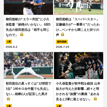
柳田悠岐の“エラー判定”に小久
柳田悠岐は「スーパースター」
保監督「納得がいかない」 6回5
近藤健介が“一番乗り”だったわ
失点の前田悠伍は「相手も同じ
け...ベンチから聞こえた祈りの
なので」
声
1軍
柳田悠岐
2026.8.2
2026.7.24
前田悠伍の真っすぐは“12球団で
小久保監督が前半戦を総括 山本
1位” 140キロ台中盤でも失点し
祐大が与えた好影響...続々と明
ない...相棒2人が証言した異才
かされる“抜擢”の裏側「あれを
見ると2軍に落とせない」
1軍
1軍