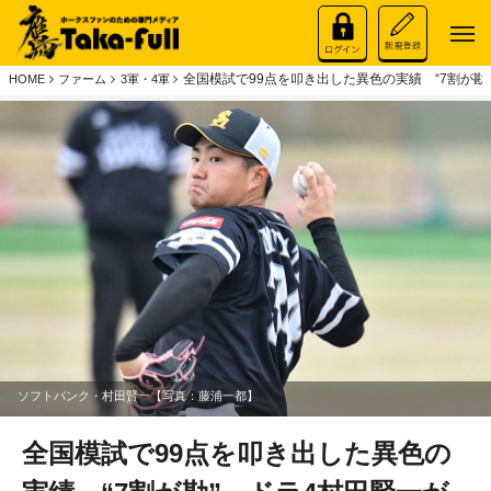
全国模試で99点を叩き出した異色の実績 “7割が勘
HOME
ファーム
3軍・4軍
ソフトバンク・村田賢一【写真：藤浦一都】
全国模試で99点を叩き出した異色の