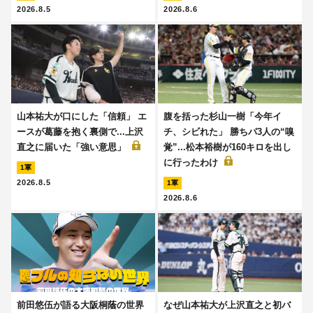
2026.8.5
2026.8.6
山本祐大が口にした「信頼」 エ
腹を括った杉山一樹「今年イ
ースが葛藤を抱く裏側で...上沢
チ、シビれた」 勝ちパ3人の“嗅
直之に届いた「強い意思」
覚”...松本裕樹が160キロを出し
に行ったわけ
1軍
2026.8.5
1軍
2026.8.6
前田悠伍が語る大阪桐蔭の世界
なぜ山本祐大が上沢直之と初バ