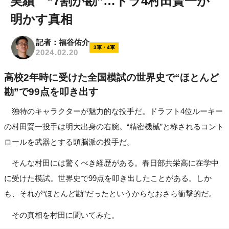
実績 “7割が勘”…ドラ4村田賢一が
明かす真相
記者：福谷佑介
3軍・4軍
2024.02.20
高校2年時に受けた全国模試の世界史で“ほとんど
勘”で99点を叩き出す
独特のキャラクターが魅力的な投手だ。ドラフト4位ルーキー
の村田賢一投手は明大出身の右腕。“精密機械”と称されるコント
ロールを武器とする頭脳派の投手だ。
そんな村田には驚くべき経歴がある。春日部共栄高に在学中
に受けた模試。世界史で99点を叩き出したことがある。しか
も、それが“ほとんど勘”だったというからなおさら衝撃的だ。
その真相を村田に聞いてみた。