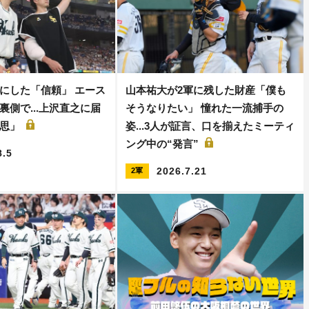
にした「信頼」 エース
山本祐大が2軍に残した財産「僕も
裏側で...上沢直之に届
そうなりたい」 憧れた一流捕手の
意思」
姿...3人が証言、口を揃えたミーティ
ング中の“発言”
8.5
2026.7.21
2軍