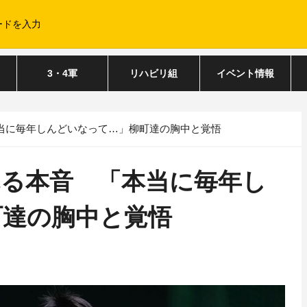
3・4軍
リハビリ組
イベント情報
当に毎年しんどいなって…」柳町達の胸中と覚悟
れる本音 「本当に毎年し
町達の胸中と覚悟