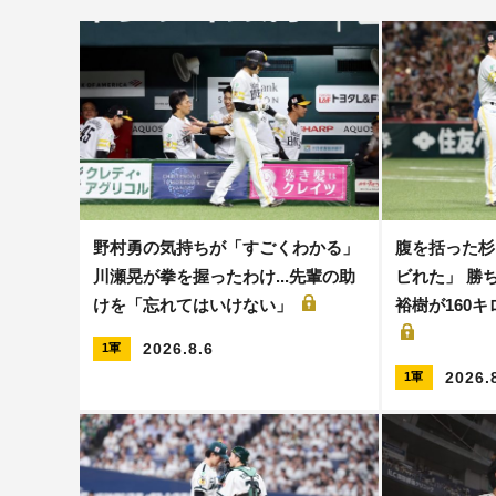
野村勇の気持ちが「すごくわかる」
腹を括った杉
川瀬晃が拳を握ったわけ...先輩の助
ビれた」 勝ち
けを「忘れてはいけない」
裕樹が160
2026.8.6
1軍
2026.
1軍