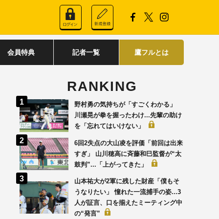
会員特典
記者一覧
鷹フルとは
RANKING
野村勇の気持ちが「すごくわかる」
川瀬晃が拳を握ったわけ...先輩の助け
を「忘れてはいけない」
6回2失点の大山凌を評価「前回は出来
すぎ」 山川穂高に斉藤和巳監督が“太
鼓判”...「上がってきた」
山本祐大が2軍に残した財産「僕もそ
うなりたい」 憧れた一流捕手の姿...3
人が証言、口を揃えたミーティング中
の“発言”