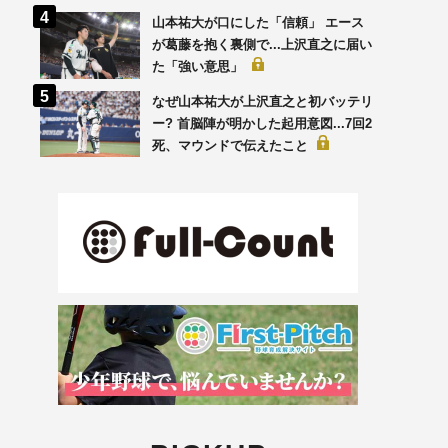
山本祐大が口にした「信頼」 エース
が葛藤を抱く裏側で...上沢直之に届い
た「強い意思」
なぜ山本祐大が上沢直之と初バッテリ
ー? 首脳陣が明かした起用意図...7回2
死、マウンドで伝えたこと