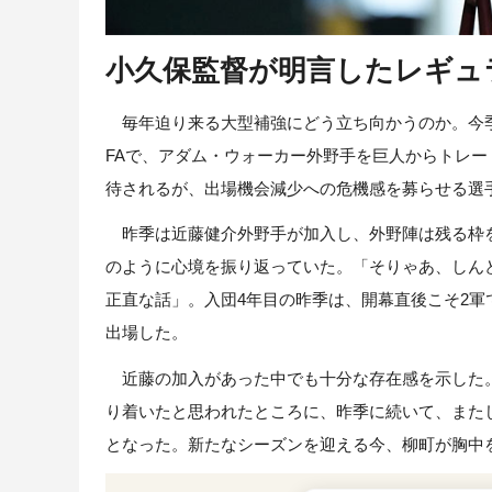
小久保監督が明言したレギュ
毎年迫り来る大型補強にどう立ち向かうのか。今季
FAで、アダム・ウォーカー外野手を巨人からトレ
待されるが、出場機会減少への危機感を募らせる選
昨季は近藤健介外野手が加入し、外野陣は残る枠を
のように心境を振り返っていた。「そりゃあ、しん
正直な話」。入団4年目の昨季は、開幕直後こそ2軍
出場した。
近藤の加入があった中でも十分な存在感を示した。
り着いたと思われたところに、昨季に続いて、また
となった。新たなシーズンを迎える今、柳町が胸中