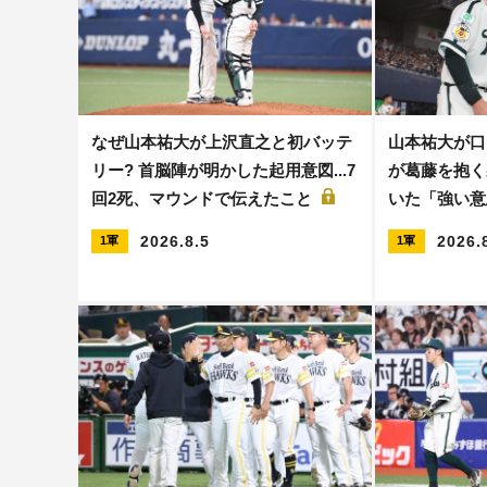
なぜ山本祐大が上沢直之と初バッテ
山本祐大が口
リー? 首脳陣が明かした起用意図...7
が葛藤を抱く
回2死、マウンドで伝えたこと
いた「強い
2026.8.5
2026.
1軍
1軍