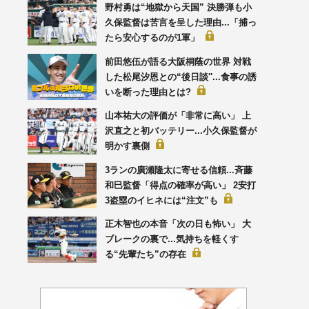
野村勇は“地獄から天国” 決勝弾も小
久保監督は苦言を呈した理由...「捕っ
たら安心するのが1軍」
前田悠伍が語る大阪桐蔭の世界 対戦
した松尾汐恩との“後日談′′...食事の誘
いを断った理由とは?
山本祐大の評価が「非常に高い」 上
沢直之と初バッテリー...小久保監督が
明かす裏側
3ランの廣瀬隆太に寄せる信頼...斉藤
和巳監督「得点の確率が高い」 2安打
3盗塁のイヒネには“注文”も
正木智也の本音「次の日も怖い」 大
ブレークの裏で...気持ちを軽くす
る“先輩たち”の存在