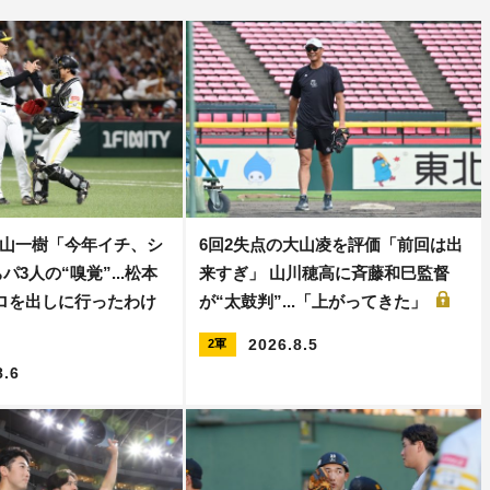
山一樹「今年イチ、シ
6回2失点の大山凌を評価「前回は出
パ3人の“嗅覚”...松本
来すぎ」 山川穂高に斉藤和巳監督
キロを出しに行ったわけ
が“太鼓判”...「上がってきた」
2026.8.5
2軍
8.6