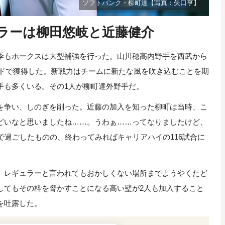
ソフトバンク・柳町達【写真：矢口亨】
ラーは柳田悠岐と近藤健介
もホークスは大型補強を行った。山川穂高内野手を西武から
ードで獲得した。新戦力はチームに新たな風を吹き込むことを期
手も多くいる。その1人が柳町達外野手だ。
争い、しのぎを削った。近藤の加入を知った柳町は当時、こ
どいなと思いましたね……。うわぁ……ってなりましたけど、
で過ごしたものの、終わってみればキャリアハイの116試合に
レギュラーと言われてもおかしくない場所までようやくたど
してもその枠を脅かすことになる高い壁が2人も加入すること
を吐露した。