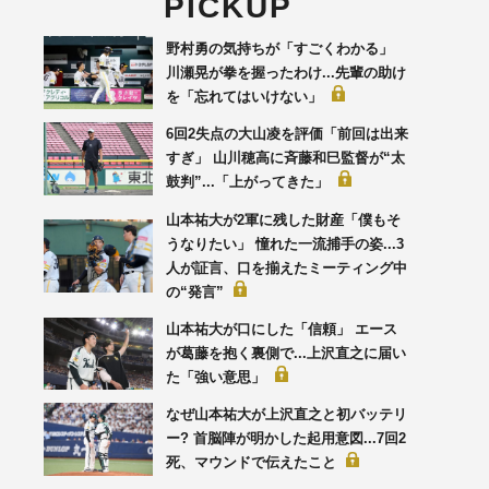
PICKUP
野村勇の気持ちが「すごくわかる」
川瀬晃が拳を握ったわけ...先輩の助け
を「忘れてはいけない」
6回2失点の大山凌を評価「前回は出来
すぎ」 山川穂高に斉藤和巳監督が“太
鼓判”...「上がってきた」
山本祐大が2軍に残した財産「僕もそ
うなりたい」 憧れた一流捕手の姿...3
人が証言、口を揃えたミーティング中
の“発言”
山本祐大が口にした「信頼」 エース
が葛藤を抱く裏側で...上沢直之に届い
た「強い意思」
なぜ山本祐大が上沢直之と初バッテリ
ー? 首脳陣が明かした起用意図...7回2
死、マウンドで伝えたこと