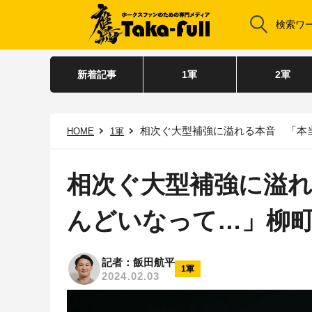
新着記事
1軍
2軍
相次ぐ大型補強に溢れる本音 「本
HOME
1軍
相次ぐ大型補強に溢
んどいなって…」柳
記者：飯田航平
1軍
2024.02.03