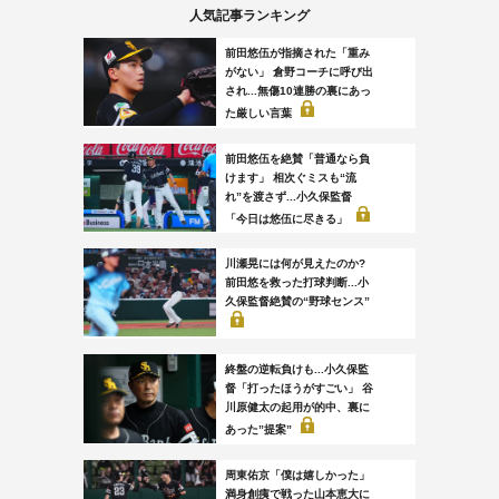
人気記事ランキング
前田悠伍が指摘された「重み
がない」 倉野コーチに呼び出
され...無傷10連勝の裏にあっ
た厳しい言葉
前田悠伍を絶賛「普通なら負
けます」 相次ぐミスも“流
れ”を渡さず...小久保監督
「今日は悠伍に尽きる」
川瀬晃には何が見えたのか?
前田悠を救った打球判断...小
久保監督絶賛の“野球センス”
終盤の逆転負けも...小久保監
督「打ったほうがすごい」 谷
川原健太の起用が的中、裏に
あった”提案”
周東佑京「僕は嬉しかった」
満身創痍で戦った山本恵大に