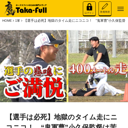
【選手は必死】地獄のタイム走にニコニコ！ “鬼軍曹”小久保監督
HOME
1軍
【選手は必死】地獄のタイム走にニ
コニコ！ “鬼軍曹”小久保監督は苦