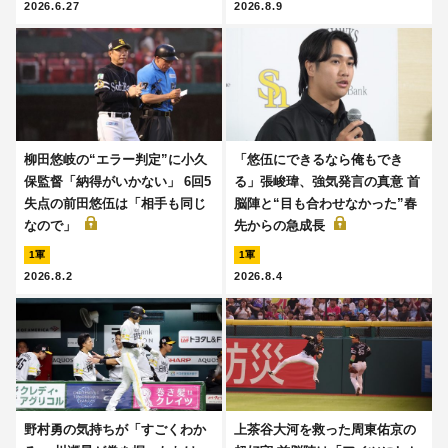
2026.6.27
2026.8.9
柳田悠岐の“エラー判定”に小久
「悠伍にできるなら俺もでき
保監督「納得がいかない」 6回5
る」張峻瑋、強気発言の真意 首
失点の前田悠伍は「相手も同じ
脳陣と“目も合わせなかった”春
なので」
先からの急成長
1軍
1軍
2026.8.2
2026.8.4
野村勇の気持ちが「すごくわか
上茶谷大河を救った周東佑京の