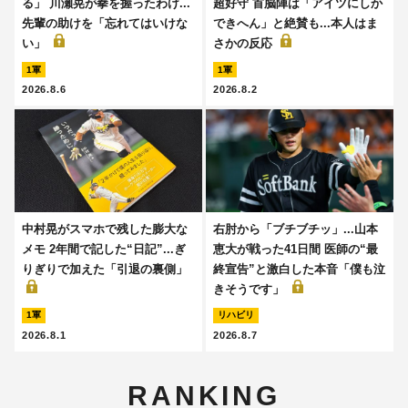
る」 川瀬晃が拳を握ったわけ...
超好守 首脳陣は「アイツにしか
先輩の助けを「忘れてはいけな
できへん」と絶賛も...本人はま
い」
さかの反応
1軍
1軍
2026.8.6
2026.8.2
中村晃がスマホで残した膨大な
右肘から「ブチブチッ」...山本
メモ 2年間で記した“日記”...ぎ
恵大が戦った41日間 医師の“最
りぎりで加えた「引退の裏側」
終宣告”と激白した本音「僕も泣
きそうです」
1軍
リハビリ
2026.8.1
2026.8.7
RANKING