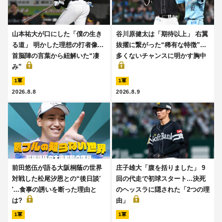
山本祐大が口にした「僕の生き
谷川原健太は「期待以上」 右翼
る道」 明かした理想の打者像...
抜擢に繋がった“稀有な特徴”...
首脳陣の言葉から紐解いた“凄
多くないチャンスに明かす胸中
み”
1軍
1軍
2026.8.8
2026.8.9
前田悠伍が語る大阪桐蔭の世界
庄子雄大「腹を括りました」 9
対戦した松尾汐恩との“後日談′
回の代走で初球スタート...決死
′...食事の誘いを断った理由と
のヘッスラに隠された「2つの理
は?
由」
1軍
1軍