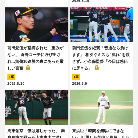
2026.8.10
前田悠伍が指摘された「重みが
前田悠伍を絶賛「普通なら負け
ない」 倉野コーチに呼び出さ
ます」 相次ぐミスも“流れ”を渡
れ...無傷10連勝の裏にあった厳
さず...小久保監督「今日は悠伍
しい言葉
に尽きる」
1軍
1軍
2026.8.10
2026.8.9
周東佑京「僕は嬉しかった」 満
東浜巨「時間を無駄にできな
身創痍で戦った山本恵大に溢し
い」 吐露した苦悩と葛藤...リハ