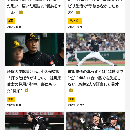
た思い...届いた報告に”愛あるエ
ビリ生活で“手放さなかったも
ール”
の”
1軍
リハビリ
2026.8.8
2026.8.9
終盤の逆転負けも...小久保監督
前田悠伍の真っすぐは“12球団で
「打ったほうがすごい」 谷川原
1位” 140キロ台中盤でも失点し
健太の起用が的中、裏にあっ
ない...相棒2人が証言した異才
た”提案”
1軍
1軍
2026.8.8
2026.7.27