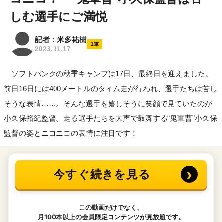
しむ選手にご満悦
記者：米多祐樹
1軍
2023.11.17
ソフトバンクの秋季キャンプは17日、最終日を迎えました。
前日16日には400メートルのタイム走が行われ、選手たちは苦し
そうな表情……。そんな選手を嬉しそうに笑顔で見ていたのが
小久保裕紀監督。走る選手たちを大声で鼓舞する“鬼軍曹”小久保
監督の姿とニコニコの表情に注目です！