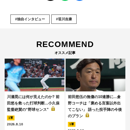
#独自インタビュー
#笹川吉康
RECOMMEND
オススメ記事
川瀬晃には何が見えたのか? 前
前田悠伍の無傷の10連勝に...倉
田悠を救った打球判断...小久保
野コーチは「褒める言葉以外出
監督絶賛の“野球センス”
てこない」 語った投手陣の今後
のプラン
1軍
2026.8.10
1軍