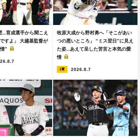
...育成選手から聞こえ
牧原大成から野村勇へ「そこがあい
ですよ」 大越基監督が
つの悪いところ」 “ミス翌日”に見え
表情”
た姿...あえて呈した苦言と本気の愛
情
26.8.7
2026.8.7
1軍