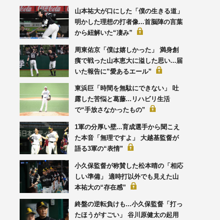
山本祐大が口にした「僕の生きる道」
明かした理想の打者像...首脳陣の言葉
から紐解いた“凄み”
周東佑京「僕は嬉しかった」 満身創
痍で戦った山本恵大に溢した思い...届
いた報告に”愛あるエール”
東浜巨「時間を無駄にできない」 吐
露した苦悩と葛藤...リハビリ生活
で“手放さなかったもの”
1軍の分厚い壁...育成選手から聞こえ
た本音「無理ですよ」 大越基監督が
語る3軍の“表情”
小久保監督が称賛した松本晴の「相応
しい準備」 適時打以外でも見えた山
本祐大の“存在感”
終盤の逆転負けも...小久保監督「打っ
たほうがすごい」 谷川原健太の起用