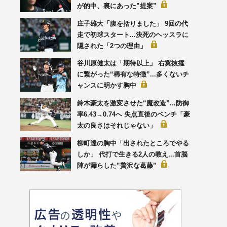
が的中、裏にあった”提案”
庄子雄大「腹を括りました」 9回の代
走で初球スタート...決死のヘッスラに
隠された「2つの理由」
谷川原健太は「期待以上」 右翼抜擢
に繋がった“稀有な特徴”...多くないチ
ャンスに明かす胸中
鈴木豪太を激変させた“魔改造”...防御
率6.43→0.74へ 失点直後のベンチ「豪
太の良さはそれじゃない」
柳町達の胸中「出されたところでやる
しか」 代打で生きる2人の教え...首脳
陣が漏らした”贅沢な葛藤”