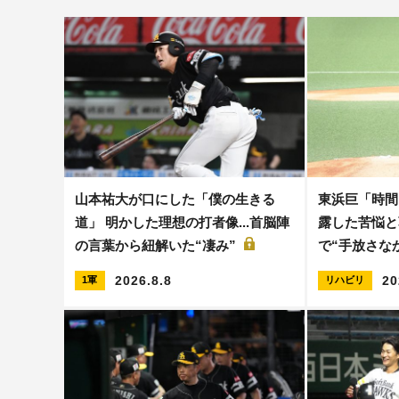
山本祐大が口にした「僕の生きる
東浜巨「時間
道」 明かした理想の打者像...首脳陣
露した苦悩と
の言葉から紐解いた“凄み”
で“手放さな
2026.8.8
20
1軍
リハビリ