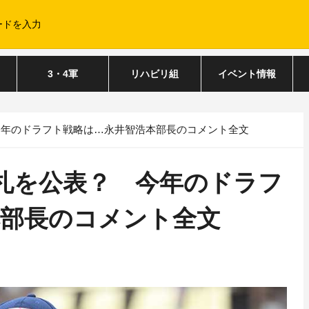
3・4軍
リハビリ組
イベント情報
今年のドラフト戦略は…永井智浩本部長のコメント全文
札を公表？ 今年のドラフ
本部長のコメント全文