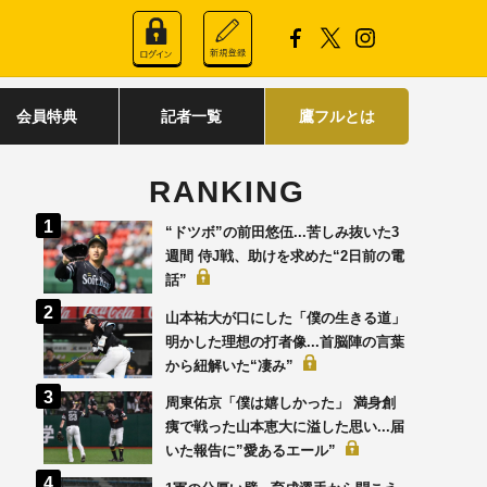
会員特典
記者一覧
鷹フルとは
RANKING
“ドツボ”の前田悠伍...苦しみ抜いた3
週間 侍J戦、助けを求めた“2日前の電
話”
山本祐大が口にした「僕の生きる道」
明かした理想の打者像...首脳陣の言葉
から紐解いた“凄み”
周東佑京「僕は嬉しかった」 満身創
痍で戦った山本恵大に溢した思い...届
いた報告に”愛あるエール”