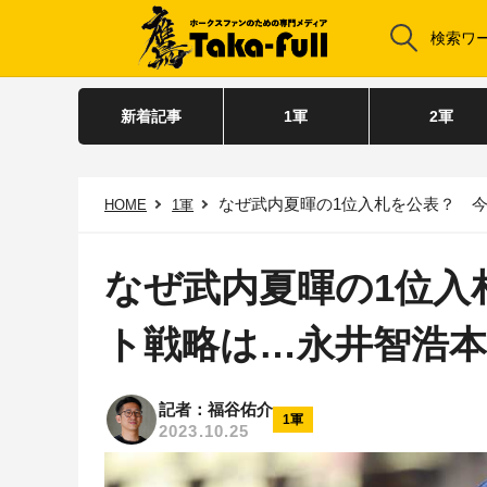
新着記事
1軍
2軍
なぜ武内夏暉の1位入札を公表？ 
HOME
1軍
なぜ武内夏暉の1位入
ト戦略は…永井智浩
記者：福谷佑介
1軍
2023.10.25