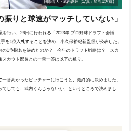
國學院大・武内夏暉【写真：加治屋友輝】
の振りと球速がマッチしていない」
行い、26日に行われる「2023年 プロ野球ドラフト会議
内夏暉投手を1位入札することを決め、小久保裕紀新監督が公表した。
内の1位指名を決めたのか？ 今年のドラフト戦略は？ スカ
兼スカウト部長との一問一答は以下の通り。
て一番高かったピッチャーに行こうと、最終的に決めました。
ってしても、武内くんじゃないか、というところで決めまし