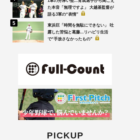
1軍の分厚い壁...育成選手から聞こえ
た本音「無理ですよ」 大越基監督が
語る3軍の“表情”
東浜巨「時間を無駄にできない」 吐
露した苦悩と葛藤...リハビリ生活
で“手放さなかったもの”
PICKUP