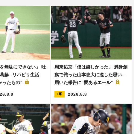
を無駄にできない」 吐
周東佑京「僕は嬉しかった」 満身創
葛藤...リハビリ生活
痍で戦った山本恵大に溢した思い...
かったもの”
届いた報告に”愛あるエール”
26.8.9
2026.8.8
1軍