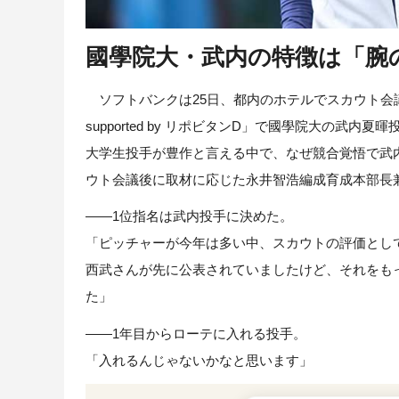
國學院大・武内の特徴は「腕
ソフトバンクは25日、都内のホテルでスカウト会議を
supported by リポビタンD」で國學院大の武
大学生投手が豊作と言える中で、なぜ競合覚悟で武
ウト会議後に取材に応じた永井智浩編成育成本部長
――1位指名は武内投手に決めた。
「ピッチャーが今年は多い中、スカウトの評価とし
西武さんが先に公表されていましたけど、それをも
た」
――1年目からローテに入れる投手。
「入れるんじゃないかなと思います」