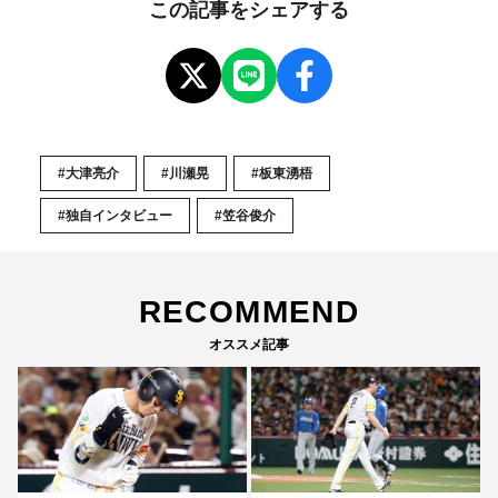
この記事をシェアする
#大津亮介
#川瀬晃
#板東湧梧
#独自インタビュー
#笠谷俊介
RECOMMEND
オススメ記事