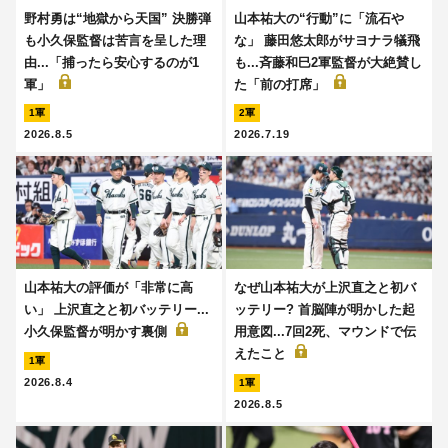
野村勇は“地獄から天国” 決勝弾
山本祐大の“行動”に「流石や
も小久保監督は苦言を呈した理
な」 藤田悠太郎がサヨナラ犠飛
由...「捕ったら安心するのが1
も...斉藤和巳2軍監督が大絶賛し
軍」
た「前の打席」
1軍
2軍
2026.8.5
2026.7.19
山本祐大の評価が「非常に高
なぜ山本祐大が上沢直之と初バ
い」 上沢直之と初バッテリー...
ッテリー? 首脳陣が明かした起
小久保監督が明かす裏側
用意図...7回2死、マウンドで伝
えたこと
1軍
2026.8.4
1軍
2026.8.5