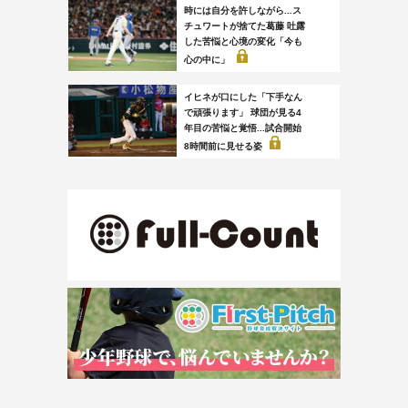
時には自分を許しながら...ス
チュワートが捨てた葛藤 吐露
した苦悩と心境の変化「今も
心の中に」
イヒネが口にした「下手なん
で頑張ります」 球団が見る4
年目の苦悩と覚悟...試合開始
8時間前に見せる姿