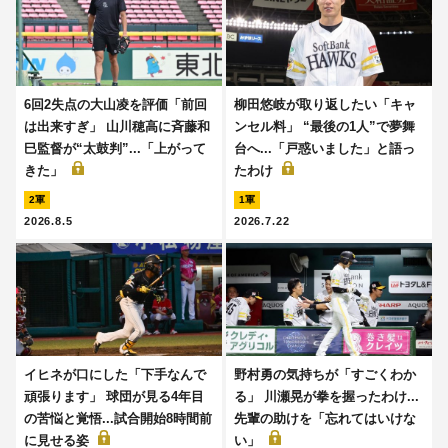
6回2失点の大山凌を評価「前回
柳田悠岐が取り返したい「キャ
は出来すぎ」 山川穂高に斉藤和
ンセル料」 “最後の1人”で夢舞
巳監督が“太鼓判”...「上がって
台へ...「戸惑いました」と語っ
きた」
たわけ
2軍
1軍
2026.8.5
2026.7.22
イヒネが口にした「下手なんで
野村勇の気持ちが「すごくわか
頑張ります」 球団が見る4年目
る」 川瀬晃が拳を握ったわけ...
の苦悩と覚悟...試合開始8時間前
先輩の助けを「忘れてはいけな
に見せる姿
い」