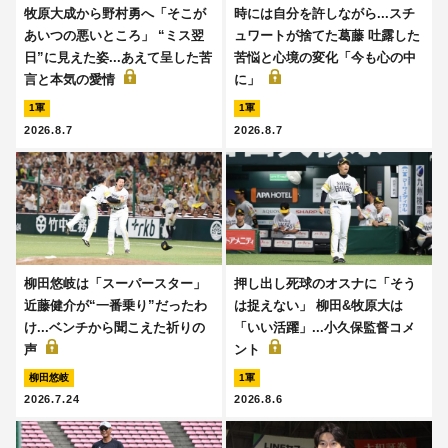
牧原大成から野村勇へ「そこが
時には自分を許しながら...スチ
あいつの悪いところ」 “ミス翌
ュワートが捨てた葛藤 吐露した
日”に見えた姿...あえて呈した苦
苦悩と心境の変化「今も心の中
言と本気の愛情
に」
1軍
1軍
2026.8.7
2026.8.7
柳田悠岐は「スーパースター」
押し出し死球のオスナに「そう
近藤健介が“一番乗り”だったわ
は捉えない」 柳田&牧原大は
け...ベンチから聞こえた祈りの
「いい活躍」...小久保監督コメ
声
ント
柳田悠岐
1軍
2026.7.24
2026.8.6