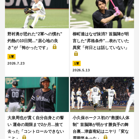
野村勇が恐れた“2軍への慣れ”
柳町達はなぜ抹消? 首脳陣が明
灼熱の10日間...“居心地の良
言した“昇格条件”...表れていた
さ”が「怖かったです」
異変「何日とは話していない」
1軍
2026.7.23
1軍
2026.5.13
大泉周也が貫く自分自身との誓
小久保ホークス初の“救援6人体
い 運命の期限まで2か月...捨て
制” 首脳陣が明かす勝負手の舞
去った「コントロールできない
台裏...津森宥紀はニヤリ「変な
こと」
雰囲気あった」