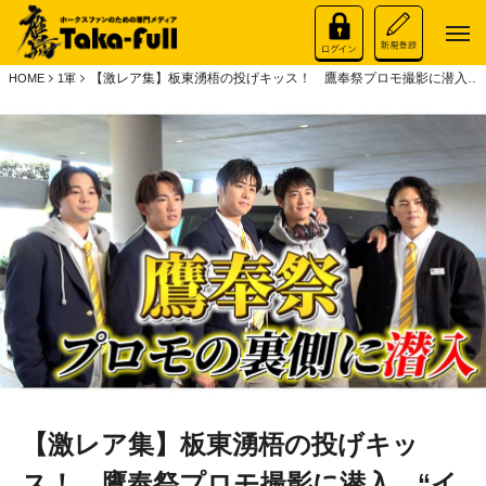
【激レア集】板東湧梧の投げキッス！ 鷹奉祭プロモ撮影に潜入…“
HOME
1軍
【激レア集】板東湧梧の投げキッ
ス！ 鷹奉祭プロモ撮影に潜入…“イ