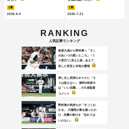
2軍
1軍
2026.6.4
2026.7.21
RANKING
人気記事ランキング
牧原大成から野村勇へ「そこ
があいつの悪いところ」 “ミ
ス翌日”に見えた姿...あえて
呈した苦言と本気の愛情
押し出し死球のオスナに「そ
うは捉えない」 柳田&牧原大
は「いい活躍」...小久保監督
コメント
野村勇の気持ちが「すごくわ
かる」 川瀬晃が拳を握ったわ
け...先輩の助けを「忘れては
いけない」