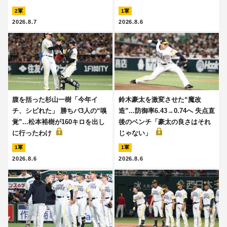
2軍
1軍
2026.8.7
2026.8.6
腹を括った杉山一樹「今年イ
鈴木豪太を激変させた“魔改
チ、シビれた」 勝ちパ3人の“嗅
造”...防御率6.43→0.74へ 失点直
覚”...松本裕樹が160キロを出し
後のベンチ「豪太の良さはそれ
に行ったわけ
じゃない」
1軍
1軍
2026.8.6
2026.8.6