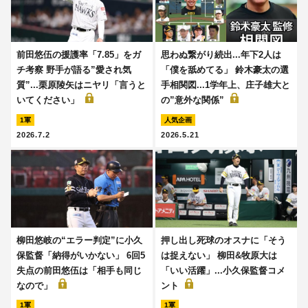
前田悠伍の援護率「7.85」をガ
思わぬ繋がり続出...年下2人は
チ考察 野手が語る”愛され気
「僕を舐めてる」 鈴木豪太の選
質”...栗原陵矢はニヤリ「言うと
手相関図...1学年上、庄子雄大と
いてください」
の”意外な関係”
1軍
人気企画
2026.7.2
2026.5.21
柳田悠岐の“エラー判定”に小久
押し出し死球のオスナに「そう
保監督「納得がいかない」 6回5
は捉えない」 柳田&牧原大は
失点の前田悠伍は「相手も同じ
「いい活躍」...小久保監督コメ
なので」
ント
1軍
1軍