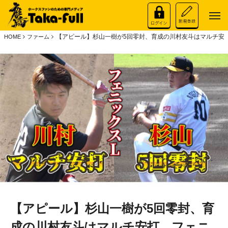
【アピール】杉山一樹が5回零封、育成の川村友斗はマルチ安
HOME
ファーム
【アピール】杉山一樹が5回零封、育
成の川村友斗はマルチ安打 フェニ