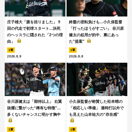
庄子雄大「腹を括りました」 9
終盤の逆転負けも...小久保監督
回の代走で初球スタート...決死
「打ったほうがすごい」 谷川原
のヘッスラに隠された「2つの理
健太の起用が的中、裏にあっ
由」
た”提案”
1軍
1軍
2026.8.9
2026.8.8
谷川原健太は「期待以上」 右翼
小久保監督が称賛した松本晴の
抜擢に繋がった“稀有な特徴”...
「相応しい準備」 適時打以外で
多くないチャンスに明かす胸中
も見えた山本祐大の“存在感”
1軍
1軍