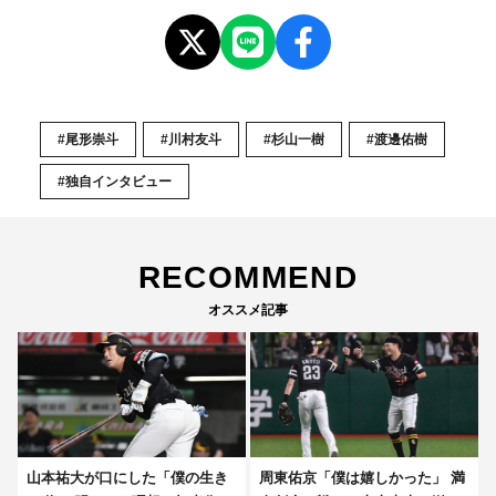
#尾形崇斗
#川村友斗
#杉山一樹
#渡邊佑樹
#独自インタビュー
RECOMMEND
オススメ記事
山本祐大が口にした「僕の生き
周東佑京「僕は嬉しかった」 満