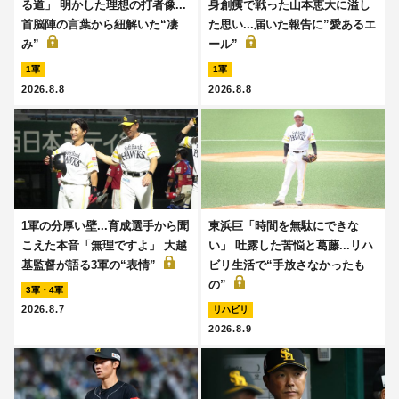
る道」 明かした理想の打者像...
身創痍で戦った山本恵大に溢し
首脳陣の言葉から紐解いた“凄
た思い...届いた報告に”愛あるエ
み”
ール”
1軍
1軍
2026.8.8
2026.8.8
1軍の分厚い壁...育成選手から聞
東浜巨「時間を無駄にできな
こえた本音「無理ですよ」 大越
い」 吐露した苦悩と葛藤...リハ
基監督が語る3軍の“表情”
ビリ生活で“手放さなかったも
の”
3軍・4軍
2026.8.7
リハビリ
2026.8.9