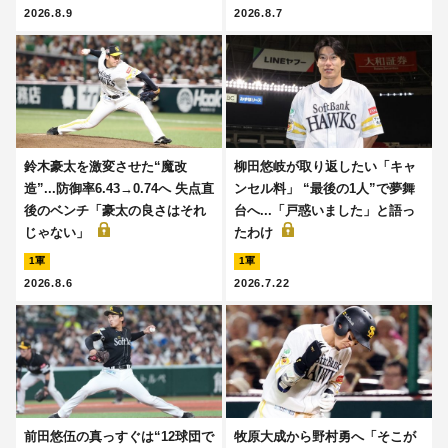
2026.8.9
2026.8.7
鈴木豪太を激変させた“魔改
柳田悠岐が取り返したい「キャ
造”...防御率6.43→0.74へ 失点直
ンセル料」 “最後の1人”で夢舞
後のベンチ「豪太の良さはそれ
台へ...「戸惑いました」と語っ
じゃない」
たわけ
1軍
1軍
2026.8.6
2026.7.22
前田悠伍の真っすぐは“12球団で
牧原大成から野村勇へ「そこが