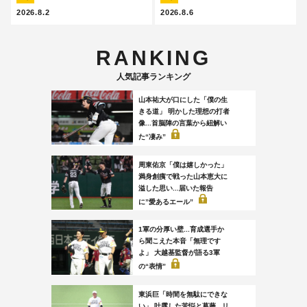
2026.8.2
2026.8.6
RANKING
人気記事ランキング
山本祐大が口にした「僕の生
きる道」 明かした理想の打者
像...首脳陣の言葉から紐解い
た“凄み”
周東佑京「僕は嬉しかった」
満身創痍で戦った山本恵大に
溢した思い...届いた報告
に”愛あるエール”
1軍の分厚い壁...育成選手か
ら聞こえた本音「無理です
よ」 大越基監督が語る3軍
の“表情”
東浜巨「時間を無駄にできな
い」 吐露した苦悩と葛藤...リ