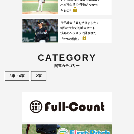
ハビリ生活で“手放さなかっ
たもの”
庄子雄大「腹を括りました」
9回の代走で初球スタート...
決死のヘッスラに隠された
「2つの理由」
CATEGORY
関連カテゴリー
3軍・4軍
2軍