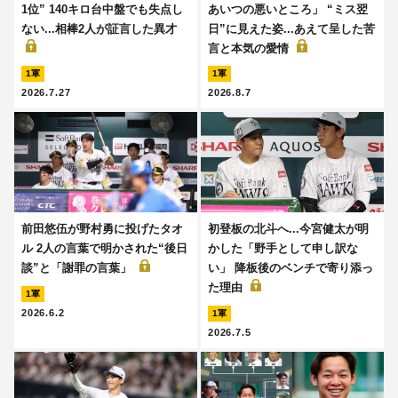
1位” 140キロ台中盤でも失点し
あいつの悪いところ」 “ミス翌
ない...相棒2人が証言した異才
日”に見えた姿...あえて呈した苦
言と本気の愛情
1軍
1軍
2026.7.27
2026.8.7
前田悠伍が野村勇に投げたタオ
初登板の北斗へ...今宮健太が明
ル 2人の言葉で明かされた“後日
かした「野手として申し訳な
談”と「謝罪の言葉」
い」 降板後のベンチで寄り添っ
た理由
1軍
2026.6.2
1軍
2026.7.5