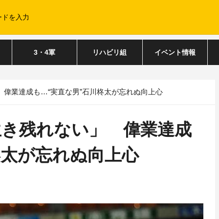
3・4軍
リハビリ組
イベント情報
偉業達成も…“実直な男”石川柊太が忘れぬ向上心
生き残れない」 偉業達成
柊太が忘れぬ向上心