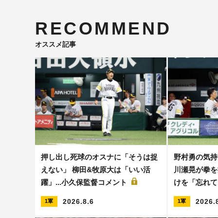
RECOMMEND
オススメ記事
押し出し死球のオスナに「そうは捉
野村勇の気持
えない」 柳田&牧原大は「いい活
川瀬晃が拳を
躍」...小久保監督コメント
けを「忘れ
2026.8.6
2026.
1軍
1軍