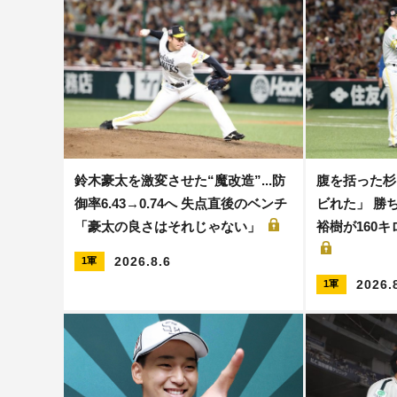
鈴木豪太を激変させた“魔改造”...防
腹を括った杉
御率6.43→0.74へ 失点直後のベンチ
ビれた」 勝ち
「豪太の良さはそれじゃない」
裕樹が160
2026.8.6
1軍
2026.
1軍