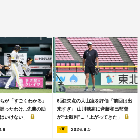
ちが「すごくわかる」
6回2失点の大山凌を評価「前回は出
握ったわけ...先輩の助
来すぎ」 山川穂高に斉藤和巳監督
てはいけない」
が“太鼓判”...「上がってきた」
8.6
2026.8.5
2軍