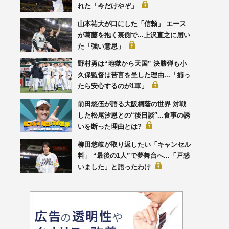
れた「今だけやぞ」
山本祐大が口にした「信頼」 エース
が葛藤を抱く裏側で...上沢直之に届い
た「強い意思」
野村勇は“地獄から天国” 決勝弾も小
久保監督は苦言を呈した理由...「捕っ
たら安心するのが1軍」
前田悠伍が語る大阪桐蔭の世界 対戦
した松尾汐恩との“後日談′′...食事の誘
いを断った理由とは?
柳田悠岐が取り返したい「キャンセル
料」 “最後の1人”で夢舞台へ...「戸惑
いました」と語ったわけ