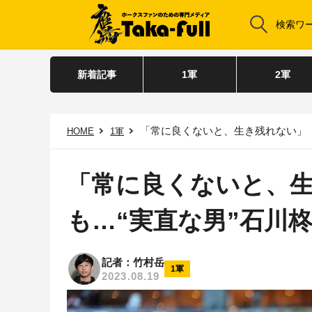
新着記事
1軍
2軍
「常に良くないと、生き残れない」 
HOME
1軍
「常に良くないと、
も…“実直な男”石川
記者：竹村岳
1軍
2023.08.19