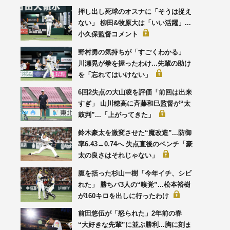
押し出し死球のオスナに「そうは捉え
ない」 柳田&牧原大は「いい活躍」...
小久保監督コメント
野村勇の気持ちが「すごくわかる」
川瀬晃が拳を握ったわけ...先輩の助け
を「忘れてはいけない」
6回2失点の大山凌を評価「前回は出来
すぎ」 山川穂高に斉藤和巳監督が“太
鼓判”...「上がってきた」
鈴木豪太を激変させた“魔改造”...防御
率6.43→0.74へ 失点直後のベンチ「豪
太の良さはそれじゃない」
腹を括った杉山一樹「今年イチ、シビ
れた」 勝ちパ3人の“嗅覚”...松本裕樹
が160キロを出しに行ったわけ
前田悠伍が「怒られた」2年前の春
“大好きな先輩”に並ぶ勝利...胸に刻ま