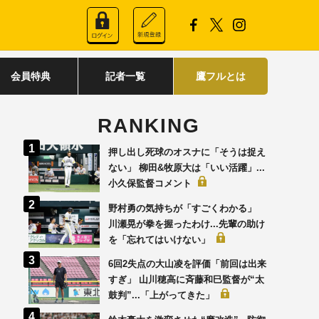
会員特典
記者一覧
鷹フルとは
RANKING
押し出し死球のオスナに「そうは捉え
ない」 柳田&牧原大は「いい活躍」...
小久保監督コメント
野村勇の気持ちが「すごくわかる」
川瀬晃が拳を握ったわけ...先輩の助け
を「忘れてはいけない」
6回2失点の大山凌を評価「前回は出来
すぎ」 山川穂高に斉藤和巳監督が“太
鼓判”...「上がってきた」