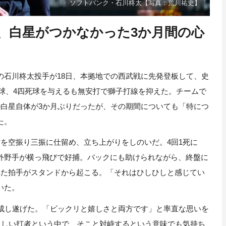
ソフトバンク・石川柊太【写真：荒川祐史】
目、白星がつかなかった3か月間の心
石川柊太投手が18日、本拠地での西武戦に先発登板して、史
27球、4四死球を与えるも無安打で獅子打線を抑えた。チームで
の白星自体が3か月ぶりだったが、その期間についても「特につ
た。
を空振り三振に仕留め、立ち上がりをしのいだ。4回1死に
外野手が横っ飛びで好捕。バックにも助けられながら、終盤に
れた拍手がスタンドから起こる。「それはひしひしと感じてい
いた。
成し遂げた。「ビックリと嬉しさと両方です」と率直な思いを
らしい打者という中で、そこと対峙するという意味でも気持ち