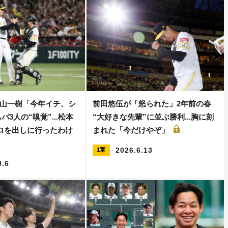
山一樹「今年イチ、シ
前田悠伍が「怒られた」2年前の春
パ3人の“嗅覚”...松本
“大好きな先輩”に並ぶ勝利...胸に刻
キロを出しに行ったわけ
まれた「今だけやぞ」
2026.6.13
1軍
8.6