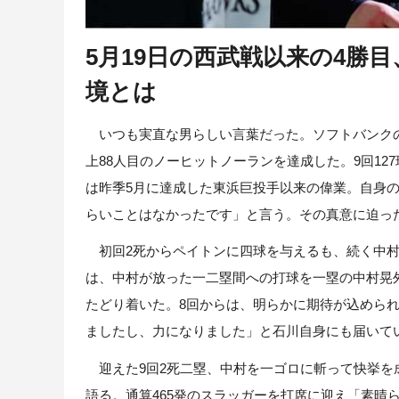
5月19日の西武戦以来の4勝
境とは
いつも実直な男らしい言葉だった。ソフトバンクの
上88人目のノーヒットノーランを達成した。9回1
は昨季5月に達成した東浜巨投手以来の偉業。自身
らいことはなかったです」と言う。その真意に迫っ
初回2死からペイトンに四球を与えるも、続く中村
は、中村が放った一二塁間への打球を一塁の中村晃
たどり着いた。8回からは、明らかに期待が込めら
ましたし、力になりました」と石川自身にも届いて
迎えた9回2死二塁、中村を一ゴロに斬って快挙を
語る。通算465発のスラッガーを打席に迎え「素晴