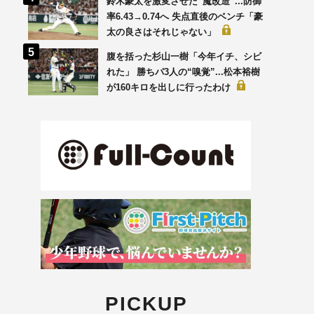
鈴木豪太を激変させた“魔改造”...防御
率6.43→0.74へ 失点直後のベンチ「豪
太の良さはそれじゃない」
腹を括った杉山一樹「今年イチ、シビ
れた」 勝ちパ3人の“嗅覚”...松本裕樹
が160キロを出しに行ったわけ
PICKUP