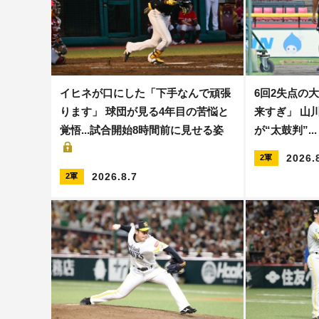
イヒネが口にした「下手なんで頑張
6回2失点の
ります」 球団が見る4年目の苦悩と
来すぎ」 山
覚悟...試合開始8時間前に見せる姿
が“太鼓判”.
2026.
2軍
2026.8.7
2軍