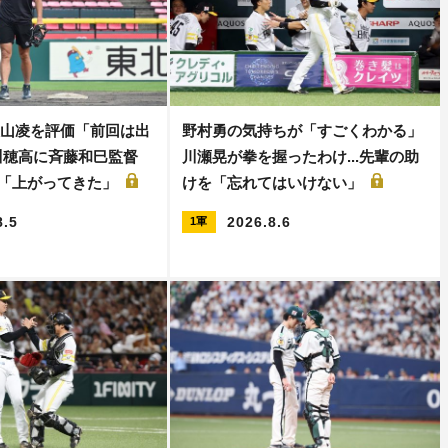
大山凌を評価「前回は出
野村勇の気持ちが「すごくわかる」
川穂高に斉藤和巳監督
川瀬晃が拳を握ったわけ...先輩の助
..「上がってきた」
けを「忘れてはいけない」
8.5
2026.8.6
1軍