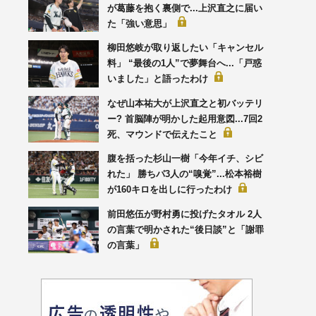
が葛藤を抱く裏側で...上沢直之に届い
た「強い意思」
柳田悠岐が取り返したい「キャンセル
料」 “最後の1人”で夢舞台へ...「戸惑
いました」と語ったわけ
なぜ山本祐大が上沢直之と初バッテリ
ー? 首脳陣が明かした起用意図...7回2
死、マウンドで伝えたこと
腹を括った杉山一樹「今年イチ、シビ
れた」 勝ちパ3人の“嗅覚”...松本裕樹
が160キロを出しに行ったわけ
前田悠伍が野村勇に投げたタオル 2人
の言葉で明かされた“後日談”と「謝罪
の言葉」