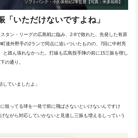
ソフトバンク・小久保裕紀2軍監督【写真：米多祐樹】
三振「いただけないですよね」
スタン・リーグの広島戦に臨み、2-8で敗れた。先発した有原
に柳町達外野手の2ランで同点に追いついたものの、7回に中村亮
3）と踏ん張れなかった。打線も広島投手陣の前に15三振を喫し
以下の通り。
話していましたよ」
前に狙ってる球を一発で前に飛ばさないといけないんですけ
広げながら対応していかないと見逃し三振も増えるしっていう