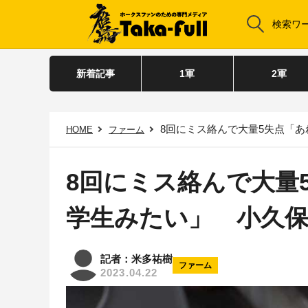
新着記事
1軍
2軍
8回にミス絡んで大量5失点「あ
HOME
ファーム
8回にミス絡んで大量
学生みたい」 小久保
記者：米多祐樹
ファーム
2023.04.22