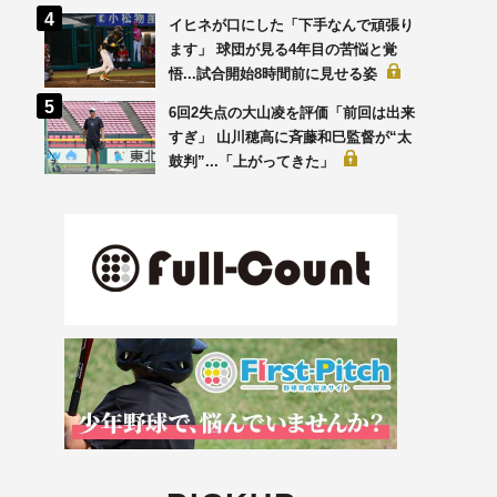
イヒネが口にした「下手なんで頑張り
ます」 球団が見る4年目の苦悩と覚
悟...試合開始8時間前に見せる姿
6回2失点の大山凌を評価「前回は出来
すぎ」 山川穂高に斉藤和巳監督が“太
鼓判”...「上がってきた」