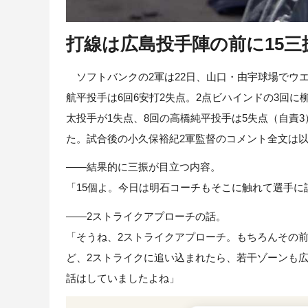
打線は広島投手陣の前に15
ソフトバンクの2軍は22日、山口・由宇球場でウエ
航平投手は6回6安打2失点。2点ビハインドの3回
太投手が1失点、8回の高橋純平投手は5失点（自責
た。試合後の小久保裕紀2軍監督のコメント全文は
――結果的に三振が目立つ内容。
「15個よ。今日は明石コーチもそこに触れて選手に
――2ストライクアプローチの話。
「そうね、2ストライクアプローチ。もちろんその
ど、2ストライクに追い込まれたら、若干ゾーンも
話はしていましたよね」