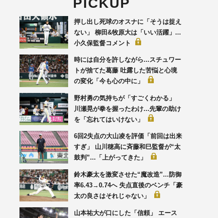
PICKUP
押し出し死球のオスナに「そうは捉え
ない」 柳田&牧原大は「いい活躍」...
小久保監督コメント
時には自分を許しながら...スチュワー
トが捨てた葛藤 吐露した苦悩と心境
の変化「今も心の中に」
野村勇の気持ちが「すごくわかる」
川瀬晃が拳を握ったわけ...先輩の助け
を「忘れてはいけない」
6回2失点の大山凌を評価「前回は出来
すぎ」 山川穂高に斉藤和巳監督が“太
鼓判”...「上がってきた」
鈴木豪太を激変させた“魔改造”...防御
率6.43→0.74へ 失点直後のベンチ「豪
太の良さはそれじゃない」
山本祐大が口にした「信頼」 エース