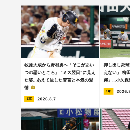
牧原大成から野村勇へ「そこがあい
押し出し死球
つの悪いところ」 “ミス翌日”に見え
えない」 柳
た姿...あえて呈した苦言と本気の愛
躍」...小久
情
2026.
1軍
2026.8.7
1軍