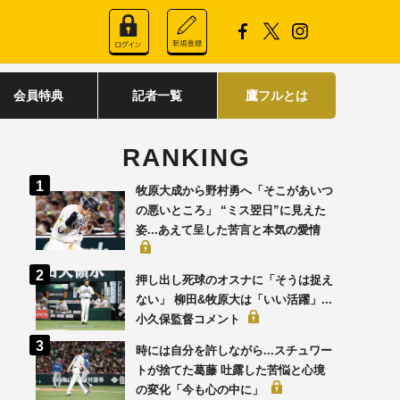
会員特典
記者一覧
鷹フルとは
RANKING
牧原大成から野村勇へ「そこがあいつ
の悪いところ」 “ミス翌日”に見えた
姿...あえて呈した苦言と本気の愛情
押し出し死球のオスナに「そうは捉え
ない」 柳田&牧原大は「いい活躍」...
小久保監督コメント
時には自分を許しながら...スチュワー
トが捨てた葛藤 吐露した苦悩と心境
の変化「今も心の中に」