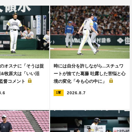
のオスナに「そうは捉
時には自分を許しながら...スチュワ
田&牧原大は「いい活
ートが捨てた葛藤 吐露した苦悩と心
保監督コメント
境の変化「今も心の中に」
8.6
2026.8.7
1軍