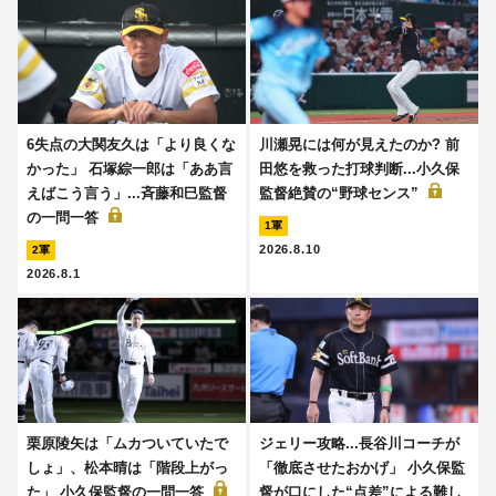
6失点の大関友久は「より良くな
川瀬晃には何が見えたのか? 前
かった」 石塚綜一郎は「ああ言
田悠を救った打球判断...小久保
えばこう言う」...斉藤和巳監督
監督絶賛の“野球センス”
の一問一答
1軍
2026.8.10
2軍
2026.8.1
栗原陵矢は「ムカついていたで
ジェリー攻略...長谷川コーチが
しょ」、松本晴は「階段上がっ
「徹底させたおかげ」 小久保監
た」 小久保監督の一問一答
督が口にした“点差”による難し