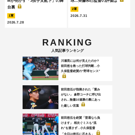
Mが明かす「3投手支配下」の舞
球...斉藤和巳監督の評価は
台裏
2軍
2026.7.31
1軍
2026.7.28
RANKING
人気記事ランキング
川瀬晃には何が見えたのか?
前田悠を救った打球判断...小
久保監督絶賛の“野球センス”
前田悠伍が指摘された「重み
がない」 倉野コーチに呼び出
され...無傷10連勝の裏にあっ
た厳しい言葉
前田悠伍を絶賛「普通なら負
けます」 相次ぐミスも“流
れ”を渡さず...小久保監督
「今日は悠伍に尽きる」