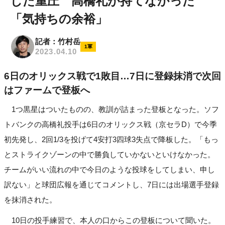
じた重圧 高橋礼が持てなかった
「気持ちの余裕」
記者：竹村岳
1軍
2023.04.10
6日のオリックス戦で1敗目…7日に登録抹消で次回
はファームで登板へ
1つ黒星はついたものの、教訓が詰まった登板となった。ソフ
トバンクの高橋礼投手は6日のオリックス戦（京セラD）で今季
初先発し、2回1/3を投げて4安打3四球3失点で降板した。「もっ
とストライクゾーンの中で勝負していかないといけなかった。
チームがいい流れの中で今日のような投球をしてしまい、申し
訳ない」と球団広報を通じてコメントし、7日には出場選手登録
を抹消された。
10日の投手練習で、本人の口からこの登板について聞いた。