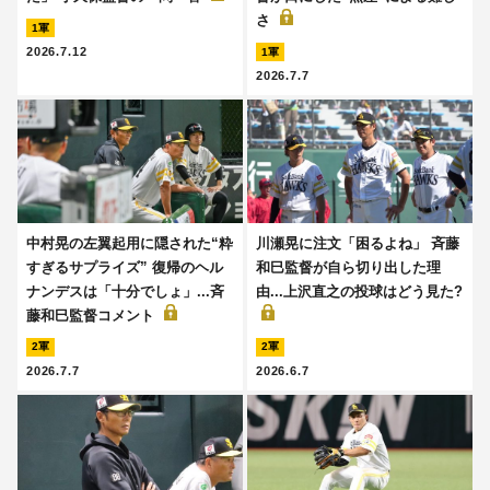
さ
1軍
2026.7.12
1軍
2026.7.7
中村晃の左翼起用に隠された“粋
川瀬晃に注文「困るよね」 斉藤
すぎるサプライズ” 復帰のヘル
和巳監督が自ら切り出した理
ナンデスは「十分でしょ」...斉
由...上沢直之の投球はどう見た?
藤和巳監督コメント
2軍
2軍
2026.7.7
2026.6.7