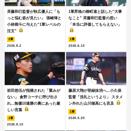
斉藤和巳監督が秋広優人に「も
1軍昇格の柳町達と話した“大事
っと悩む姿が見たい」 張峻瑋と
なこと” 斉藤和巳監督の思い
小林樹斗に与えた“1軍レベルの
「本当に評価してもらえない」
注文”
2軍
1軍
2026.8.2
2026.6.10
前田悠伍が指摘された「重みが
藤原大翔が登録抹消へ...小久保
ない」 倉野コーチに呼び出さ
監督「洗礼というより」 スタメ
れ...無傷10連勝の裏にあった厳
ン外れた山川穂高にも言及
しい言葉
1軍
2026.5.20
1軍
2026.8.10