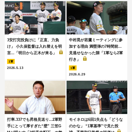
3安打完投負けに「正直、力負
中村晃が若鷹ミーティングに参
け」 小久保監督は入れ替えを明
加する理由 満塁弾の7時間前...
言...「明日から正木が来る」
見逃せなかった隙「1軍なら2軍
行き」
1軍
2026.5.13
1軍
2026.6.29
打率.337でも昇格見送り...2軍野
モイネロは6回1失点も「どうな
手にとって厚すぎた“壁” 三笠G
のかな」 “1軍基準”で見た投