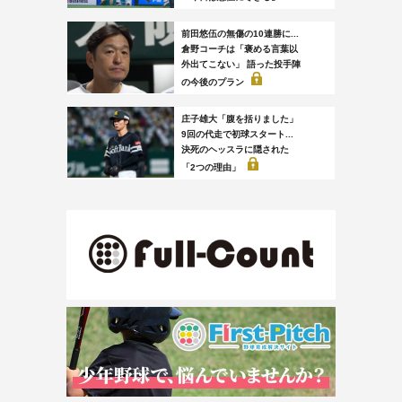
前田悠伍の無傷の10連勝に...
倉野コーチは「褒める言葉以
外出てこない」 語った投手陣
の今後のプラン
庄子雄大「腹を括りました」
9回の代走で初球スタート...
決死のヘッスラに隠された
「2つの理由」