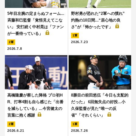
5年目左腕の定まらぬフォーム...
野村勇が恐れた“2軍への慣れ”
斉藤和巳監督「覚悟見えてこな
灼熱の10日間...“居心地の良
い」 安打続く中村晃は「ファン
さ”が「怖かったです」
が一番待っている」
1軍
2026.7.23
2軍
2026.7.8
高橋隆慶が察した降格 プロ初H
8勝目の前田悠伍「今日も支配的
R、打率4割も自ら感じた「出番
だった」 6回無失点の好投...小
を減らしている」...今宮健太の
久保監督が見た“唯一の反
言葉に抱く感謝
省”「それくらい」
2軍
1軍
2026.6.21
2026.7.26