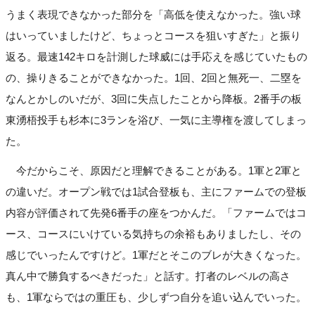
うまく表現できなかった部分を「高低を使えなかった。強い球
はいっていましたけど、ちょっとコースを狙いすぎた」と振り
返る。最速142キロを計測した球威には手応えを感じていたもの
の、操りきることができなかった。1回、2回と無死一、二塁を
なんとかしのいだが、3回に失点したことから降板。2番手の板
東湧梧投手も杉本に3ランを浴び、一気に主導権を渡してしまっ
た。
今だからこそ、原因だと理解できることがある。1軍と2軍と
の違いだ。オープン戦では1試合登板も、主にファームでの登板
内容が評価されて先発6番手の座をつかんだ。「ファームではコ
ース、コースにいけている気持ちの余裕もありましたし、その
感じでいったんですけど。1軍だとそこのブレが大きくなった。
真ん中で勝負するべきだった」と話す。打者のレベルの高さ
も、1軍ならではの重圧も、少しずつ自分を追い込んでいった。