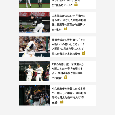
溢した思い...届いた報告
に”愛あるエール”
山本祐大が口にした「僕の生
きる道」 明かした理想の打者
像...首脳陣の言葉から紐解い
た“凄み”
牧原大成から野村勇へ「そこ
があいつの悪いところ」 “ミ
ス翌日”に見えた姿...あえて
呈した苦言と本気の愛情
1軍の分厚い壁...育成選手か
ら聞こえた本音「無理です
よ」 大越基監督が語る3軍
の“表情”
小久保監督が称賛した松本晴
の「相応しい準備」 適時打以
外でも見えた山本祐大の“存
在感”