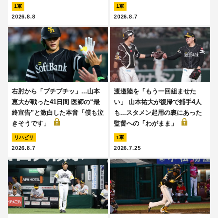
1軍
1軍
2026.8.8
2026.8.7
右肘から「ブチブチッ」...山本
渡邉陸を「もう一回組ませた
恵大が戦った41日間 医師の“最
い」 山本祐大が復帰で捕手4人
終宣告”と激白した本音「僕も泣
も...スタメン起用の裏にあった
きそうです」
監督への「わがまま」
リハビリ
1軍
2026.8.7
2026.7.25