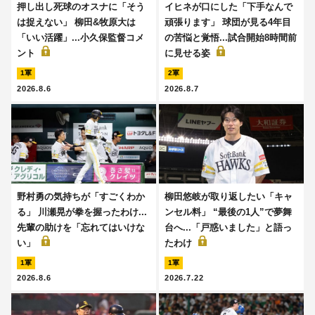
押し出し死球のオスナに「そう
イヒネが口にした「下手なんで
は捉えない」 柳田&牧原大は
頑張ります」 球団が見る4年目
「いい活躍」...小久保監督コメ
の苦悩と覚悟...試合開始8時間前
ント
に見せる姿
1軍
2軍
2026.8.6
2026.8.7
野村勇の気持ちが「すごくわか
柳田悠岐が取り返したい「キャ
る」 川瀬晃が拳を握ったわけ...
ンセル料」 “最後の1人”で夢舞
先輩の助けを「忘れてはいけな
台へ...「戸惑いました」と語っ
い」
たわけ
1軍
1軍
2026.8.6
2026.7.22