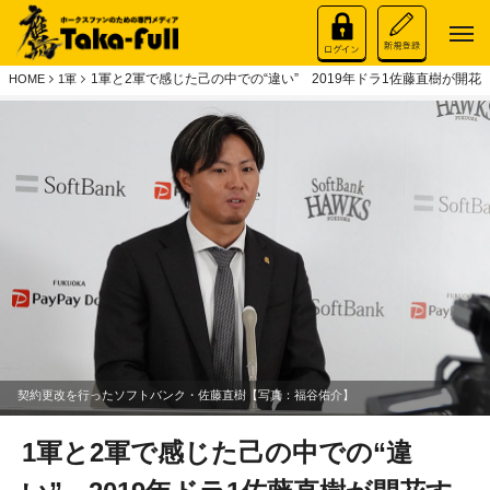
1軍と2軍で感じた己の中での“違い” 2019年ドラ1佐藤直樹が開花
HOME
1軍
契約更改を行ったソフトバンク・佐藤直樹【写真：福谷佑介】
1軍と2軍で感じた己の中での“違