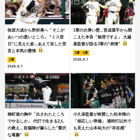
牧原大成から野村勇へ「そこが
1軍の分厚い壁...育成選手から聞
あいつの悪いところ」 “ミス翌
こえた本音「無理ですよ」 大越
日”に見えた姿...あえて呈した苦
基監督が語る3軍の“表情”
言と本気の愛情
3軍・4軍
2026.8.7
1軍
2026.8.7
柳町達の胸中「出されたところ
小久保監督が称賛した松本晴の
でやるしか」 代打で生きる2人
「相応しい準備」 適時打以外で
の教え...首脳陣が漏らした”贅沢
も見えた山本祐大の“存在感”
な葛藤”