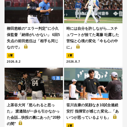
柳田悠岐の“エラー判定”に小久
時には自分を許しながら...スチ
保監督「納得がいかない」 6回5
ュワートが捨てた葛藤 吐露した
失点の前田悠伍は「相手も同じ
苦悩と心境の変化「今も心の中
なので」
に」
1軍
1軍
2026.8.2
2026.8.7
上茶谷大河「怒られると思っ
笹川吉康の笑顔なき10試合連続
た」 渡邉陸が一歩も引かなかっ
安打 指揮官が感じた変化...「あ
た会話...快投の裏にあった“20秒
いつが思っているよりも」
の間”
2軍