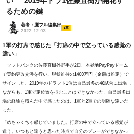
い” 2019年ドラ1佐藤直樹が開花す
るための鍵
著者：鷹フル編集部
1軍
2022.12.03
1軍の打席で感じた「打席の中で立っている感覚の
違い」
ソフトバンクの佐藤直樹外野手が2日、本拠地PayPayドーム
で契約更改交渉を行い、現状維持の1400万円（金額は推定）で
サインした。2019年のドラフト1位は自己最多の48試合に出場し
ながらも、1軍で定位置を掴むことはできなかった。自己最多出
場の経験を積んだ中で感じたのは、1軍と2軍での明確な違いだ
った。
「めちゃくちゃ感じていました。打席の中で立っている感覚が
違う。いつもと違うと思った時点で自分のプレーができなかっ