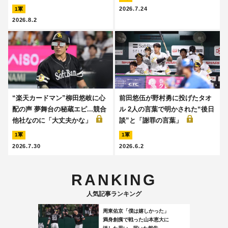
2026.7.24
1軍
2026.8.2
“楽天カードマン”柳田悠岐に心
前田悠伍が野村勇に投げたタオ
配の声 夢舞台の秘蔵エピ...競合
ル 2人の言葉で明かされた“後日
他社なのに「大丈夫かな」
談”と「謝罪の言葉」
1軍
1軍
2026.7.30
2026.6.2
RANKING
人気記事ランキング
周東佑京「僕は嬉しかった」
満身創痍で戦った山本恵大に