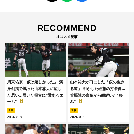
RECOMMEND
オススメ記事
周東佑京「僕は嬉しかった」 満
山本祐大が口にした「僕の生き
身創痍で戦った山本恵大に溢し
る道」 明かした理想の打者像...
た思い...届いた報告に”愛あるエ
首脳陣の言葉から紐解いた“凄
ール”
み”
1軍
1軍
2026.8.8
2026.8.8