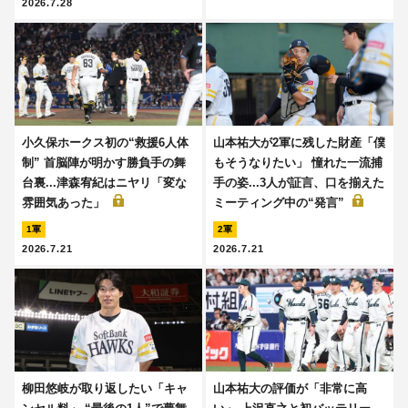
2026.7.28
小久保ホークス初の“救援6人体
山本祐大が2軍に残した財産「僕
制” 首脳陣が明かす勝負手の舞
もそうなりたい」 憧れた一流捕
台裏...津森宥紀はニヤリ「変な
手の姿...3人が証言、口を揃えた
雰囲気あった」
ミーティング中の“発言”
1軍
2軍
2026.7.21
2026.7.21
柳田悠岐が取り返したい「キャ
山本祐大の評価が「非常に高