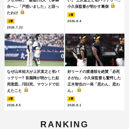
ンセル料」 “最後の1人”で夢舞
い」 上沢直之と初バッテリー...
台へ...「戸惑いました」と語っ
小久保監督が明かす裏側
たわけ
1軍
2026.8.4
1軍
2026.7.22
なぜ山本祐大が上沢直之と初バ
好リードの渡邉陸を絶賛「必死
ッテリー? 首脳陣が明かした起
さがね」 小久保監督も驚愕した
用意図...7回2死、マウンドで伝
正木智也の一発「思わん、思わ
えたこと
ん」
1軍
1軍
2026.8.5
2026.8.1
RANKING