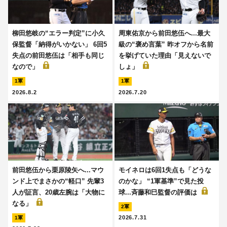
柳田悠岐の“エラー判定”に小久
周東佑京から前田悠伍へ...最大
保監督「納得がいかない」 6回5
級の“褒め言葉” 昨オフから名前
失点の前田悠伍は「相手も同じ
を挙げていた理由「見えないで
なので」
しょ」
1軍
1軍
2026.8.2
2026.7.20
前田悠伍から栗原陵矢へ...マウ
モイネロは6回1失点も「どうな
ンド上でまさかの“軽口” 先輩3
のかな」 “1軍基準”で見た投
人が証言、20歳左腕は「大物に
球...斉藤和巳監督の評価は
なる」
2軍
2026.7.31
1軍