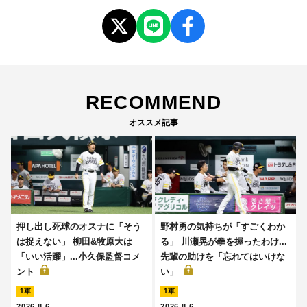
RECOMMEND
オススメ記事
押し出し死球のオスナに「そう
野村勇の気持ちが「すごくわか
は捉えない」 柳田&牧原大は
る」 川瀬晃が拳を握ったわけ...
「いい活躍」...小久保監督コメ
先輩の助けを「忘れてはいけな
ント
い」
1軍
1軍
2026.8.6
2026.8.6