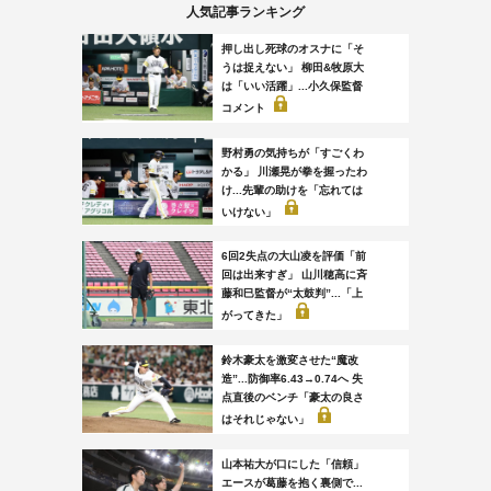
人気記事ランキング
押し出し死球のオスナに「そ
うは捉えない」 柳田&牧原大
は「いい活躍」...小久保監督
コメント
野村勇の気持ちが「すごくわ
かる」 川瀬晃が拳を握ったわ
け...先輩の助けを「忘れては
いけない」
6回2失点の大山凌を評価「前
回は出来すぎ」 山川穂高に斉
藤和巳監督が“太鼓判”...「上
がってきた」
鈴木豪太を激変させた“魔改
造”...防御率6.43→0.74へ 失
点直後のベンチ「豪太の良さ
はそれじゃない」
山本祐大が口にした「信頼」
エースが葛藤を抱く裏側で...