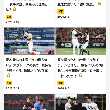
′...食事の誘いを断った理由と
直之に届いた「強い意思」
は?
1軍
2026.8.5
1軍
2026.6.27
正木智也の本音「次の日も怖
腹を括った杉山一樹「今年イ
い」 大ブレークの裏で...気持ち
チ、シビれた」 勝ちパ3人の“嗅
を軽くする“先輩たち”の存在
覚”...松本裕樹が160キロを出し
に行ったわけ
1軍
1軍
2026.7.19
2026.8.6