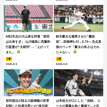
6回2失点の大山凌を評価「前回
鈴木豪太を激変させた“魔改
は出来すぎ」 山川穂高に斉藤和
造”...防御率6.43→0.74へ 失点直
巳監督が“太鼓判”...「上がって
後のベンチ「豪太の良さはそれ
きた」
じゃない」
2軍
1軍
2026.8.5
2026.8.6
前田悠伍が語る大阪桐蔭の世界
山本祐大が口にした「信頼」 エ
対戦した松尾汐恩との“後日談′
ースが葛藤を抱く裏側で...上沢