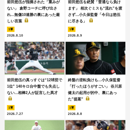
前田悠伍が指摘された「重みが
前田悠伍を絶賛「普通なら負け
ない」 倉野コーチに呼び出さ
ます」 相次ぐミスも“流れ”を渡
れ...無傷10連勝の裏にあった厳
さず...小久保監督「今日は悠伍
しい言葉
に尽きる」
1軍
1軍
2026.8.10
2026.8.9
前田悠伍の真っすぐは“12球団で
終盤の逆転負けも...小久保監督
1位” 140キロ台中盤でも失点し
「打ったほうがすごい」 谷川原
ない...相棒2人が証言した異才
健太の起用が的中、裏にあっ
た”提案”
1軍
1軍
2026.7.27
2026.8.8