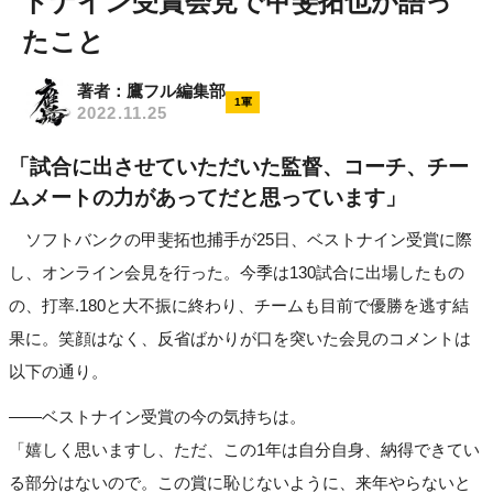
トナイン受賞会見で甲斐拓也が語っ
たこと
著者：鷹フル編集部
1軍
2022.11.25
「試合に出させていただいた監督、コーチ、チー
ムメートの力があってだと思っています」
ソフトバンクの甲斐拓也捕手が25日、ベストナイン受賞に際
し、オンライン会見を行った。今季は130試合に出場したもの
の、打率.180と大不振に終わり、チームも目前で優勝を逃す結
果に。笑顔はなく、反省ばかりが口を突いた会見のコメントは
以下の通り。
――ベストナイン受賞の今の気持ちは。
「嬉しく思いますし、ただ、この1年は自分自身、納得できてい
る部分はないので。この賞に恥じないように、来年やらないと