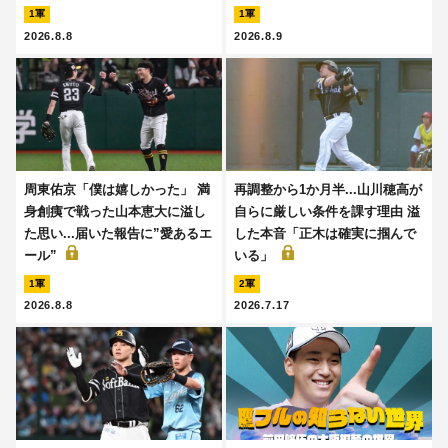
1軍
1軍
2026.8.8
2026.8.9
周東佑京「僕は嬉しかった」 満
再調整から1か月半...山川穂高が
身創痍で戦った山本恵大に溢し
自らに厳しい条件を課す理由 溢
た思い...届いた報告に”愛あるエ
した本音「正木は確実に掴んで
ール”
いる」
1軍
2軍
2026.8.8
2026.7.17