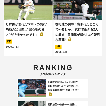
野村勇が恐れた“2軍への慣れ”
柳町達の胸中「出されたところ
灼熱の10日間...“居心地の良
でやるしか」 代打で生きる2人
さ”が「怖かったです」
の教え...首脳陣が漏らした”贅沢
な葛藤”
1軍
2026.7.23
1軍
2026.8.8
RANKING
人気記事ランキング
川瀬晃には何が見えたのか?
前田悠を救った打球判断...小
久保監督絶賛の“野球センス”
前田悠伍の無傷の10連勝に...