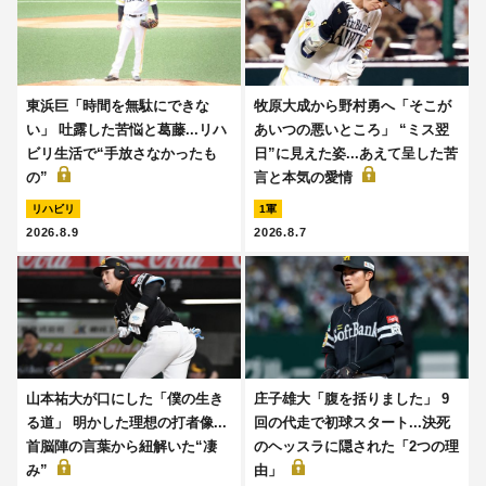
東浜巨「時間を無駄にできな
牧原大成から野村勇へ「そこが
い」 吐露した苦悩と葛藤...リハ
あいつの悪いところ」 “ミス翌
ビリ生活で“手放さなかったも
日”に見えた姿...あえて呈した苦
の”
言と本気の愛情
リハビリ
1軍
2026.8.9
2026.8.7
山本祐大が口にした「僕の生き
庄子雄大「腹を括りました」 9
る道」 明かした理想の打者像...
回の代走で初球スタート...決死
首脳陣の言葉から紐解いた“凄
のヘッスラに隠された「2つの理
み”
由」