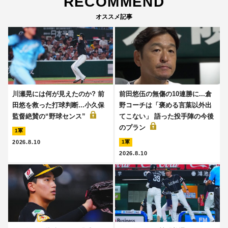
RECOMMEND
オススメ記事
川瀬晃には何が見えたのか? 前
前田悠伍の無傷の10連勝に...倉
田悠を救った打球判断...小久保
野コーチは「褒める言葉以外出
監督絶賛の“野球センス”
てこない」 語った投手陣の今後
のプラン
1軍
2026.8.10
1軍
2026.8.10