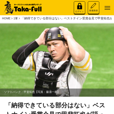
「納得できている部分はない」ベストナイン受賞会見で甲斐拓也が
HOME
1軍
ソフトバンク・甲斐拓也【写真：藤浦一都】
「納得できている部分はない」ベス