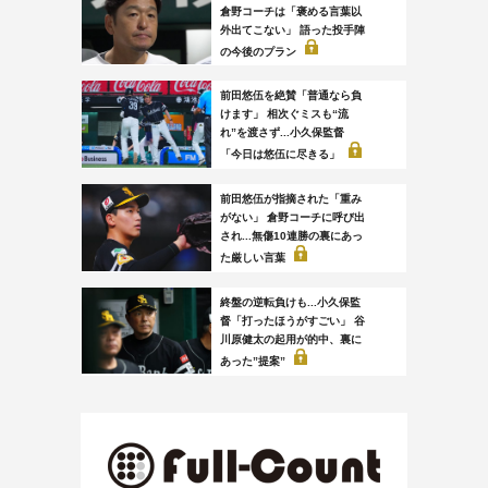
倉野コーチは「褒める言葉以
外出てこない」 語った投手陣
の今後のプラン
前田悠伍を絶賛「普通なら負
けます」 相次ぐミスも“流
れ”を渡さず...小久保監督
「今日は悠伍に尽きる」
前田悠伍が指摘された「重み
がない」 倉野コーチに呼び出
され...無傷10連勝の裏にあっ
た厳しい言葉
終盤の逆転負けも...小久保監
督「打ったほうがすごい」 谷
川原健太の起用が的中、裏に
あった”提案”