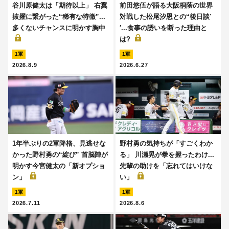
谷川原健太は「期待以上」 右翼
前田悠伍が語る大阪桐蔭の世界
抜擢に繋がった“稀有な特徴”...
対戦した松尾汐恩との“後日談′
多くないチャンスに明かす胸中
′...食事の誘いを断った理由と
は?
1軍
1軍
2026.8.9
2026.6.27
1年半ぶりの2軍降格、見逃せな
野村勇の気持ちが「すごくわか
かった野村勇の“綻び” 首脳陣が
る」 川瀬晃が拳を握ったわけ...
明かす今宮健太の「新オプショ
先輩の助けを「忘れてはいけな
ン」
い」
1軍
1軍
2026.7.11
2026.8.6