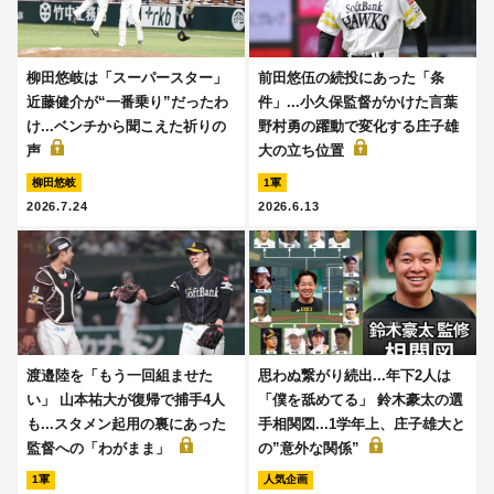
柳田悠岐は「スーパースター」
前田悠伍の続投にあった「条
近藤健介が“一番乗り”だったわ
件」...小久保監督がかけた言葉
け...ベンチから聞こえた祈りの
野村勇の躍動で変化する庄子雄
声
大の立ち位置
柳田悠岐
1軍
2026.7.24
2026.6.13
渡邉陸を「もう一回組ませた
思わぬ繋がり続出...年下2人は
い」 山本祐大が復帰で捕手4人
「僕を舐めてる」 鈴木豪太の選
も...スタメン起用の裏にあった
手相関図...1学年上、庄子雄大と
監督への「わがまま」
の”意外な関係”
1軍
人気企画