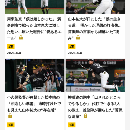
周東佑京「僕は嬉しかった」 満
山本祐大が口にした「僕の生き
身創痍で戦った山本恵大に溢し
る道」 明かした理想の打者像...
た思い...届いた報告に”愛あるエ
首脳陣の言葉から紐解いた“凄
ール”
み”
1軍
1軍
2026.8.8
2026.8.8
小久保監督が称賛した松本晴の
柳町達の胸中「出されたところ
「相応しい準備」 適時打以外で
でやるしか」 代打で生きる2人
も見えた山本祐大の“存在感”
の教え...首脳陣が漏らした”贅沢
な葛藤”
1軍
1軍