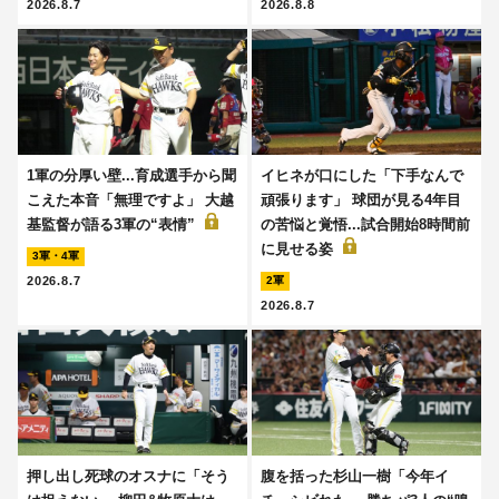
2026.8.7
2026.8.8
1軍の分厚い壁...育成選手から聞
イヒネが口にした「下手なんで
こえた本音「無理ですよ」 大越
頑張ります」 球団が見る4年目
基監督が語る3軍の“表情”
の苦悩と覚悟...試合開始8時間前
に見せる姿
3軍・4軍
2026.8.7
2軍
2026.8.7
押し出し死球のオスナに「そう
腹を括った杉山一樹「今年イ