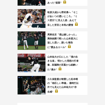
あった”提案”
牧原大成から野村勇へ「そこ
があいつの悪いところ」 “ミ
ス翌日”に見えた姿...あえて
呈した苦言と本気の愛情
周東佑京「僕は嬉しかった」
満身創痍で戦った山本恵大に
溢した思い...届いた報告
に”愛あるエール”
山本祐大が口にした「僕の生
きる道」 明かした理想の打者
像...首脳陣の言葉から紐解い
た“凄み”
小久保監督が称賛した松本晴
の「相応しい準備」 適時打以
外でも見えた山本祐大の“存
在感”