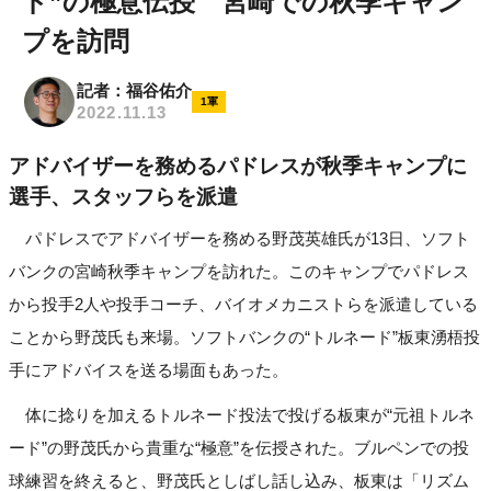
ド”の極意伝授 宮崎での秋季キャン
プを訪問
記者：福谷佑介
1軍
2022.11.13
アドバイザーを務めるパドレスが秋季キャンプに
選手、スタッフらを派遣
パドレスでアドバイザーを務める野茂英雄氏が13日、ソフト
バンクの宮崎秋季キャンプを訪れた。このキャンプでパドレス
から投手2人や投手コーチ、バイオメカニストらを派遣している
ことから野茂氏も来場。ソフトバンクの“トルネード”板東湧梧投
手にアドバイスを送る場面もあった。
体に捻りを加えるトルネード投法で投げる板東が“元祖トルネ
ード”の野茂氏から貴重な“極意”を伝授された。ブルペンでの投
球練習を終えると、野茂氏としばし話し込み、板東は「リズム