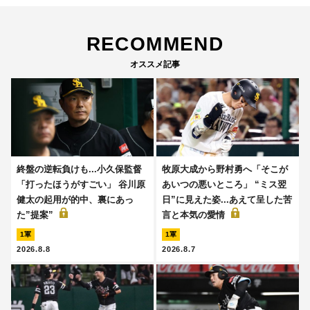
RECOMMEND
オススメ記事
終盤の逆転負けも...小久保監督
牧原大成から野村勇へ「そこが
「打ったほうがすごい」 谷川原
あいつの悪いところ」 “ミス翌
健太の起用が的中、裏にあっ
日”に見えた姿...あえて呈した苦
た”提案”
言と本気の愛情
1軍
1軍
2026.8.8
2026.8.7