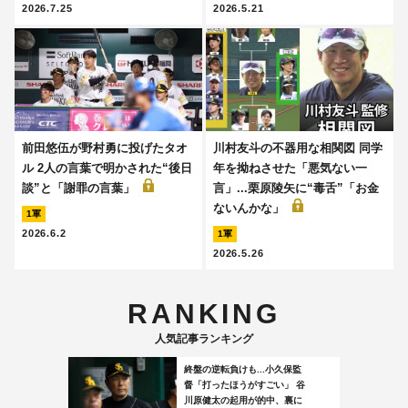
2026.7.25
2026.5.21
前田悠伍が野村勇に投げたタオ
川村友斗の不器用な相関図 同学
ル 2人の言葉で明かされた“後日
年を拗ねさせた「悪気ない一
談”と「謝罪の言葉」
言」...栗原陵矢に“毒舌”「お金
ないんかな」
1軍
2026.6.2
1軍
2026.5.26
RANKING
人気記事ランキング
終盤の逆転負けも...小久保監
督「打ったほうがすごい」 谷
川原健太の起用が的中、裏に