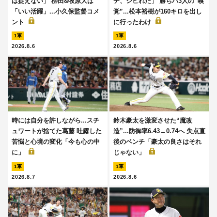
は捉えない」 柳田&牧原大は
チ、シビれた」 勝ちパ3人の“嗅
「いい活躍」...小久保監督コメ
覚”...松本裕樹が160キロを出し
ント
に行ったわけ
1軍
1軍
2026.8.6
2026.8.6
時には自分を許しながら...スチ
鈴木豪太を激変させた“魔改
ュワートが捨てた葛藤 吐露した
造”...防御率6.43→0.74へ 失点直
苦悩と心境の変化「今も心の中
後のベンチ「豪太の良さはそれ
に」
じゃない」
1軍
1軍
2026.8.7
2026.8.6