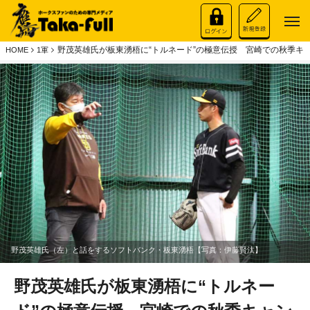
野茂英雄氏が板東湧梧に“トルネード”の極意伝授 宮崎での秋季キ
HOME
1軍
野茂英雄氏（左）と話をするソフトバンク・板東湧梧【写真：伊藤賢汰】
野茂英雄氏が板東湧梧に“トルネー