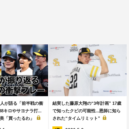
5人が語る「前半戦の衝
結実した藤原大翔の“3年計画” 17歳
88キロやサヨナラ打...
で知ったクビの可能性...恩師に知ら
褒美「買ったるわ」
された“タイムリミット”