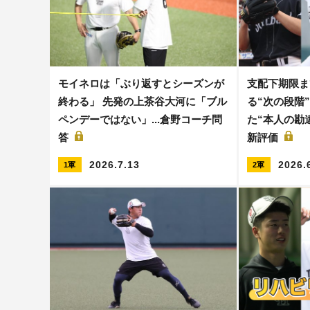
モイネロは「ぶり返すとシーズンが
支配下期限まで
終わる」 先発の上茶谷大河に「ブル
る“次の段階
ペンデーではない」...倉野コーチ問
た“本人の勘
答
新評価
2026.7.13
2026.
1軍
2軍