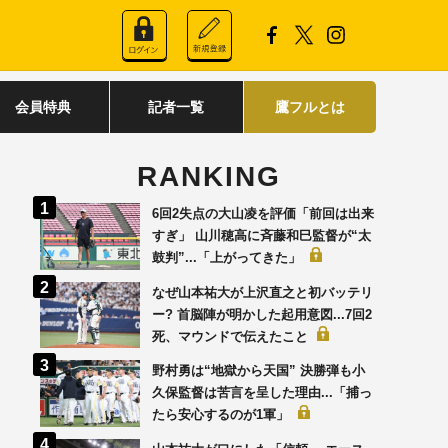
会員特典
記者一覧
鷹フルとは
RANKING
6回2失点の大山凌を評価「前回は出来
すぎ」 山川穂高に斉藤和巳監督が“太
鼓判”...「上がってきた」
なぜ山本祐大が上沢直之と初バッテリ
ー? 首脳陣が明かした起用意図...7回2
死、マウンドで伝えたこと
野村勇は“地獄から天国” 決勝弾も小
久保監督は苦言を呈した理由...「捕っ
たら安心するのが1軍」