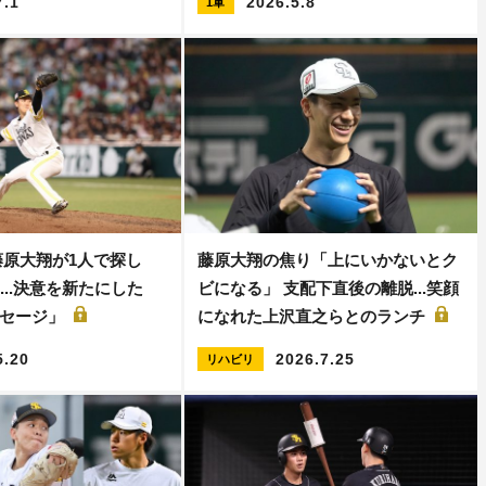
7.1
2026.5.8
1軍
藤原大翔が1人で探し
藤原大翔の焦り「上にいかないとク
...決意を新たにした
ビになる」 支配下直後の離脱...笑顔
ッセージ」
になれた上沢直之らとのランチ
5.20
2026.7.25
リハビリ