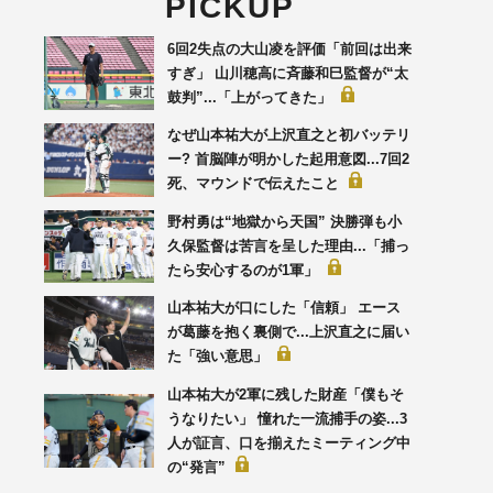
PICKUP
6回2失点の大山凌を評価「前回は出来
すぎ」 山川穂高に斉藤和巳監督が“太
鼓判”...「上がってきた」
なぜ山本祐大が上沢直之と初バッテリ
ー? 首脳陣が明かした起用意図...7回2
死、マウンドで伝えたこと
野村勇は“地獄から天国” 決勝弾も小
久保監督は苦言を呈した理由...「捕っ
たら安心するのが1軍」
山本祐大が口にした「信頼」 エース
が葛藤を抱く裏側で...上沢直之に届い
た「強い意思」
山本祐大が2軍に残した財産「僕もそ
うなりたい」 憧れた一流捕手の姿...3
人が証言、口を揃えたミーティング中
の“発言”