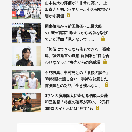
山本祐大の評価が「非常に高い」 上
沢直之と初バッテリー...小久保監督が
明かす裏側
周東佑京から前田悠伍へ...最大級
の“褒め言葉” 昨オフから名前を挙げ
ていた理由「見えないでしょ」
「悠伍にできるなら俺もできる」張峻
瑋、強気発言の真意 首脳陣と“目も合
わせなかった”春先からの急成長
石見颯真、中村晃との「最後の試合」
3時間超の話し合い...手術を決意した
首脳陣との対話「生き残れない」
3ランの廣瀬隆太に寄せる信頼...斉藤
和巳監督「得点の確率が高い」 2安打
3盗塁のイヒネには“注文”も