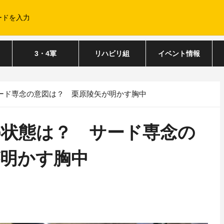
3・4軍
リハビリ組
イベント情報
ード専念の意図は？ 栗原陵矢が明かす胸中
の状態は？ サード専念の
が明かす胸中