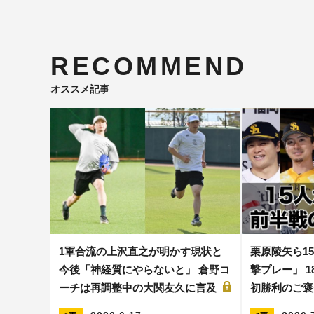
RECOMMEND
オススメ記事
1軍合流の上沢直之が明かす現状と
栗原陵矢ら1
今後「神経質にやらないと」 倉野コ
撃プレー」 1
ーチは再調整中の大関友久に言及
初勝利のご