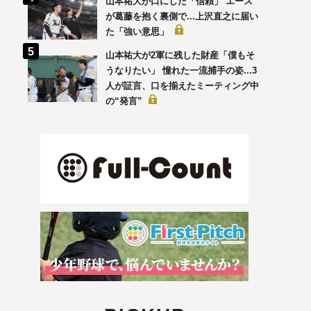
山本祐大が口にした「信頼」 エース
が葛藤を抱く裏側で...上沢直之に届い
た「強い意思」
山本祐大が2軍に残した財産「僕もそ
うなりたい」 憧れた一流捕手の姿...3
人が証言、口を揃えたミーティング中
の“発言”