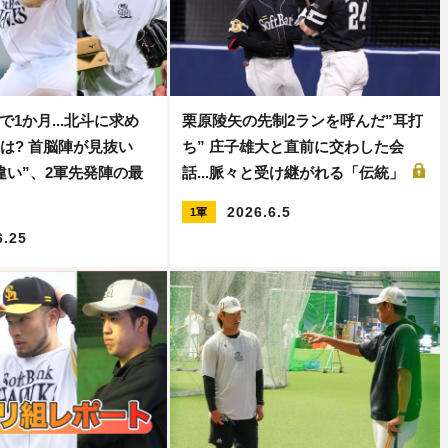
1か月...北斗に求め
栗原陵矢の先制2ランを呼んだ”耳打
”は? 首脳陣が見抜い
ち” 庄子雄大と直前に交わした会
違い”、2軍先発陣の最
話...脈々と受け継がれる「伝統」
2026.6.5
1軍
6.25