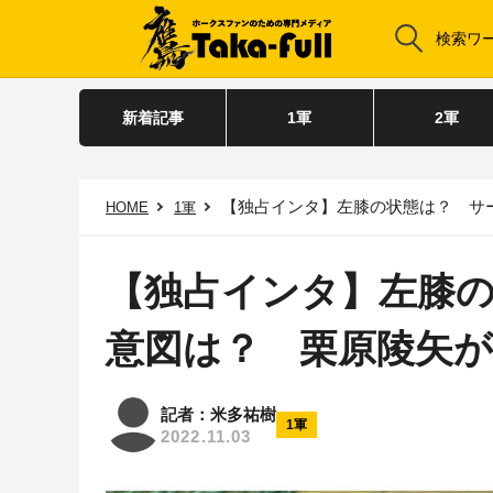
新着記事
1軍
2軍
【独占インタ】左膝の状態は？ サ
HOME
1軍
【独占インタ】左膝
意図は？ 栗原陵矢
記者：米多祐樹
1軍
2022.11.03