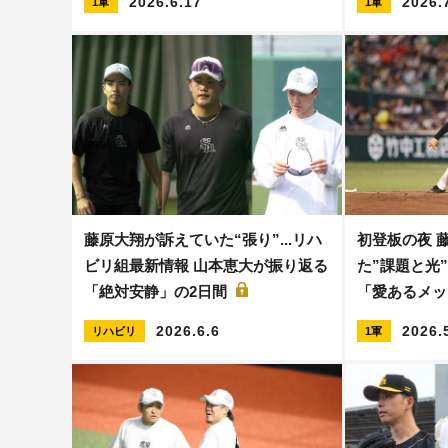
2026.6.17
2026.
1軍
1軍
藤原大翔が訴えていた“張り”...リハ
初登板の夜 
ビリ組最新情報 山本恵大が振り返る
た”課題と光”
「絶対安静」の2日間
「愛あるメ
2026.6.6
2026.
リハビリ
1軍