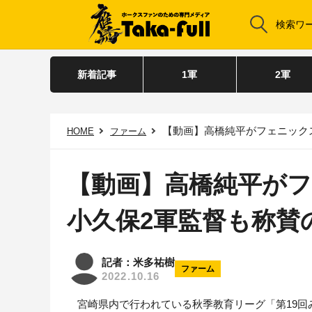
新着記事
1軍
2軍
【動画】高橋純平がフェニック
HOME
ファーム
【動画】高橋純平が
小久保2軍監督も称賛
記者：米多祐樹
ファーム
2022.10.16
宮崎県内で行われている秋季教育リーグ「第19回