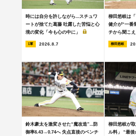
時には自分を許しながら...スチュワ
柳田悠岐は「
ートが捨てた葛藤 吐露した苦悩と心
健介が“一番乗
境の変化「今も心の中に」
チから聞こ
2026.8.7
20
1軍
柳田悠岐
鈴木豪太を激変させた“魔改造”...防
柳田悠岐が取
御率6.43→0.74へ 失点直後のベンチ
ル料」 “最後