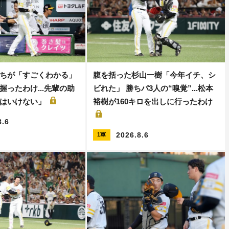
ちが「すごくわかる」
腹を括った杉山一樹「今年イチ、シ
握ったわけ...先輩の助
ビれた」 勝ちパ3人の“嗅覚”...松本
てはいけない」
裕樹が160キロを出しに行ったわけ
8.6
2026.8.6
1軍