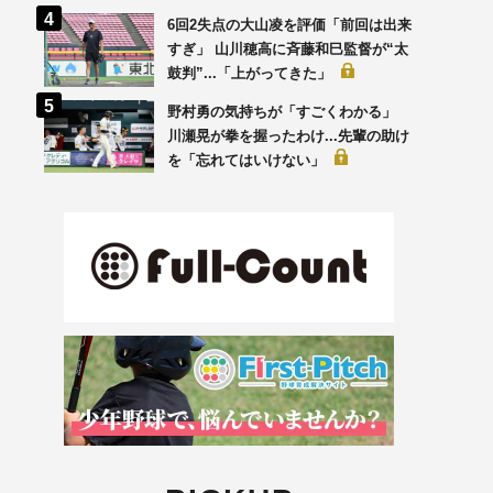
6回2失点の大山凌を評価「前回は出来
すぎ」 山川穂高に斉藤和巳監督が“太
鼓判”...「上がってきた」
野村勇の気持ちが「すごくわかる」
川瀬晃が拳を握ったわけ...先輩の助け
を「忘れてはいけない」