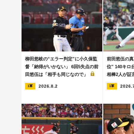
柳田悠岐の“エラー判定”に小久保監
前田悠伍の真
督「納得がいかない」 6回5失点の前
位” 140キ
田悠伍は「相手も同じなので」
相棒2人が証
2026.8.2
2026.
1軍
1軍