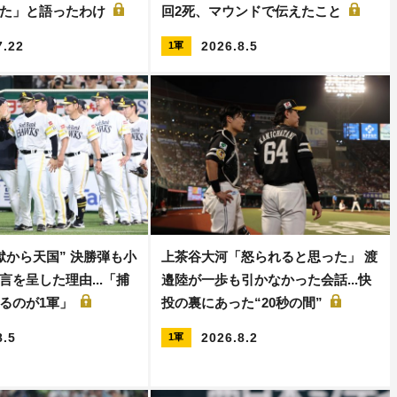
した」と語ったわけ
回2死、マウンドで伝えたこと
7.22
2026.8.5
1軍
獄から天国” 決勝弾も小
上茶谷大河「怒られると思った」 渡
言を呈した理由...「捕
邉陸が一歩も引かなかった会話...快
るのが1軍」
投の裏にあった“20秒の間”
8.5
2026.8.2
1軍