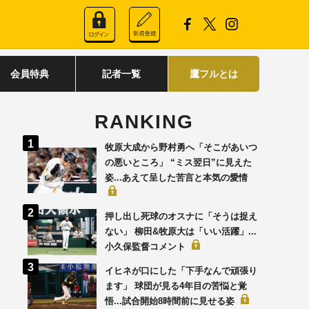
会員特典
記者一覧
鷹フルとは
RANKING
牧原大成から野村勇へ「そこがあいつ
の悪いところ」 “ミス翌日”に見えた
姿...あえて呈した苦言と本気の愛情
押し出し死球のオスナに「そうは捉え
ない」 柳田&牧原大は「いい活躍」...
小久保監督コメント
イヒネが口にした「下手なんで頑張り
ます」 球団が見る4年目の苦悩と覚
悟...試合開始8時間前に見せる姿