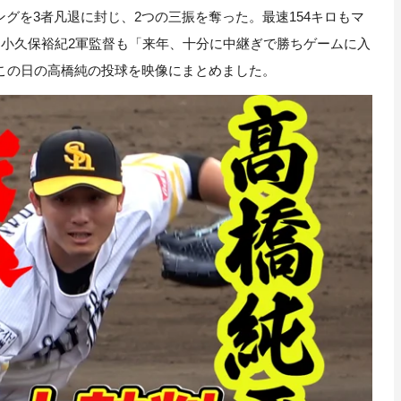
ニングを3者凡退に封じ、2つの三振を奪った。最速154キロもマ
、小久保裕紀2軍監督も「来年、十分に中継ぎで勝ちゲームに入
この日の高橋純の投球を映像にまとめました。