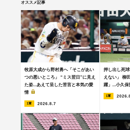
オススメ記事
牧原大成から野村勇へ「そこがあい
押し出し死球
つの悪いところ」 “ミス翌日”に見え
えない」 柳
た姿...あえて呈した苦言と本気の愛
躍」...小久
情
2026.
1軍
2026.8.7
1軍