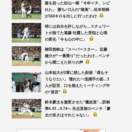
腹を括った杉山一樹「今年イチ、シビ
れた」 勝ちパ3人の“嗅覚”...松本裕樹
が160キロを出しに行ったわけ
時には自分を許しながら...スチュワー
トが捨てた葛藤 吐露した苦悩と心境
の変化「今も心の中に」
柳田悠岐は「スーパースター」 近藤
健介が“一番乗り”だったわけ...ベンチ
から聞こえた祈りの声
山本祐大が2軍に残した財産「僕もそ
うなりたい」 憧れた一流捕手の姿...3
人が証言、口を揃えたミーティング中
の“発言”
鈴木豪太を激変させた“魔改造”...防御
率6.43→0.74へ 失点直後のベンチ「豪
太の良さはそれじゃない」