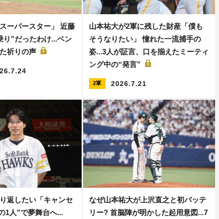
スーパースター」 近藤
山本祐大が2軍に残した財産「僕も
り”だったわけ...ベン
そうなりたい」 憧れた一流捕手の
えた祈りの声
姿...3人が証言、口を揃えたミーティ
ング中の“発言”
26.7.24
2026.7.21
2軍
り返したい「キャンセ
なぜ山本祐大が上沢直之と初バッテ
の1人”で夢舞台へ...
リー? 首脳陣が明かした起用意図...7