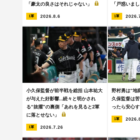
「豪太の良さはそれじゃない」
「戸惑いま
2026.8.6
2026.
1軍
1軍
小久保監督が前半戦を総括 山本祐大
野村勇は“地
が与えた好影響...続々と明かされ
久保監督は苦
る“抜擢”の裏側「あれを見ると2軍
ったら安心す
に落とせない」
2026.
1軍
2026.7.26
1軍