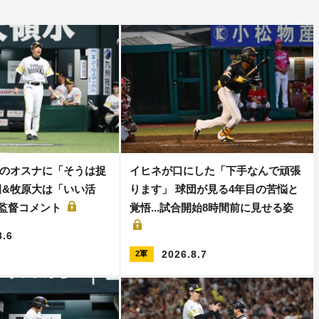
のオスナに「そうは捉
イヒネが口にした「下手なんで頑張
田&牧原大は「いい活
ります」 球団が見る4年目の苦悩と
保監督コメント
覚悟...試合開始8時間前に見せる姿
8.6
2026.8.7
2軍