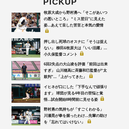
PICKUP
牧原大成から野村勇へ「そこがあいつ
の悪いところ」 “ミス翌日”に見えた
姿...あえて呈した苦言と本気の愛情
押し出し死球のオスナに「そうは捉え
ない」 柳田&牧原大は「いい活躍」...
小久保監督コメント
6回2失点の大山凌を評価「前回は出来
すぎ」 山川穂高に斉藤和巳監督が“太
鼓判”...「上がってきた」
イヒネが口にした「下手なんで頑張り
ます」 球団が見る4年目の苦悩と覚
悟...試合開始8時間前に見せる姿
野村勇の気持ちが「すごくわかる」
川瀬晃が拳を握ったわけ...先輩の助け
を「忘れてはいけない」