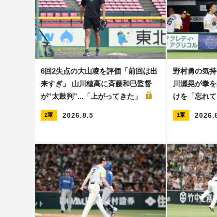
6回2失点の大山凌を評価「前回は出
野村勇の気持
来すぎ」 山川穂高に斉藤和巳監督
川瀬晃が拳を
が“太鼓判”...「上がってきた」
けを「忘れ
2026.8.5
2026.
2軍
1軍