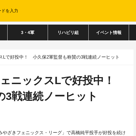
3・4軍
リハビリ組
イベント情報
スLで好投中！ 小久保2軍監督も称賛の3戦連続ノーヒット
フェニックスLで好投中！
の3戦連続ノーヒット
みやざきフェニックス・リーグ」で高橋純平投手が好投を続け