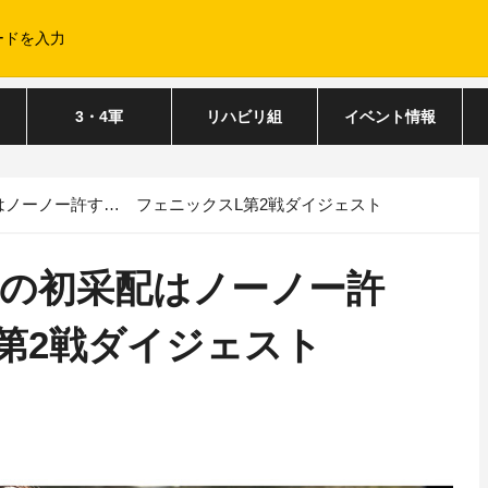
3・4軍
リハビリ組
イベント情報
はノーノー許す… フェニックスL第2戦ダイジェスト
”の初采配はノーノー許
第2戦ダイジェスト