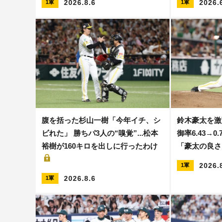
2026.8.6
2026.
1軍
1軍
腹を括った杉山一樹「今年イチ、シ
鈴木豪太を激変
ビれた」 勝ちパ3人の“嗅覚”...松本
御率6.43→
裕樹が160キロを出しに行ったわけ
「豪太の良
2026.
1軍
2026.8.6
1軍