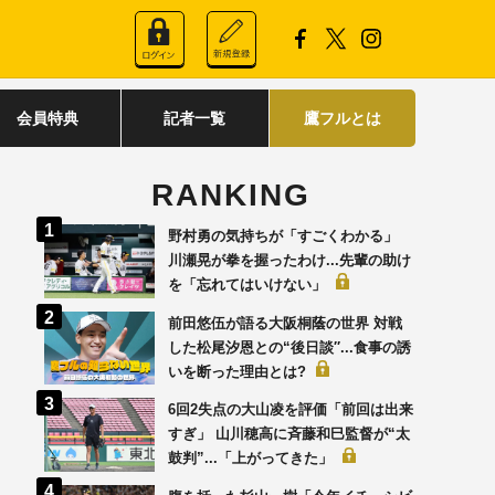
会員特典
記者一覧
鷹フルとは
RANKING
野村勇の気持ちが「すごくわかる」
川瀬晃が拳を握ったわけ...先輩の助け
を「忘れてはいけない」
前田悠伍が語る大阪桐蔭の世界 対戦
した松尾汐恩との“後日談′′...食事の誘
いを断った理由とは?
6回2失点の大山凌を評価「前回は出来
すぎ」 山川穂高に斉藤和巳監督が“太
鼓判”...「上がってきた」