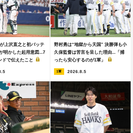
が上沢直之と初バッテ
野村勇は“地獄から天国” 決勝弾も小
が明かした起用意図...7
久保監督は苦言を呈した理由...「捕
ンドで伝えたこと
ったら安心するのが1軍」
8.5
2026.8.5
1軍