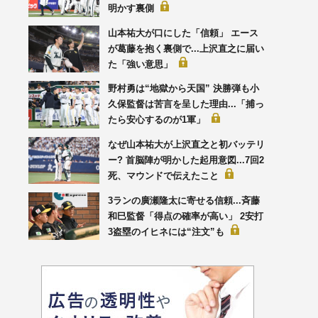
明かす裏側
山本祐大が口にした「信頼」 エース
が葛藤を抱く裏側で...上沢直之に届い
た「強い意思」
野村勇は“地獄から天国” 決勝弾も小
久保監督は苦言を呈した理由...「捕っ
たら安心するのが1軍」
なぜ山本祐大が上沢直之と初バッテリ
ー? 首脳陣が明かした起用意図...7回2
死、マウンドで伝えたこと
3ランの廣瀬隆太に寄せる信頼...斉藤
和巳監督「得点の確率が高い」 2安打
3盗塁のイヒネには“注文”も