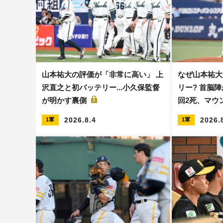
山本祐大の評価が「非常に高い」 上
なぜ山本祐大
沢直之と初バッテリー...小久保監督
リー? 首脳陣
が明かす裏側
回2死、マウ
2026.8.4
2026.
1軍
1軍