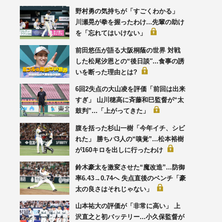
野村勇の気持ちが「すごくわかる」
川瀬晃が拳を握ったわけ...先輩の助け
を「忘れてはいけない」
前田悠伍が語る大阪桐蔭の世界 対戦
した松尾汐恩との“後日談′′...食事の誘
いを断った理由とは?
6回2失点の大山凌を評価「前回は出来
すぎ」 山川穂高に斉藤和巳監督が“太
鼓判”...「上がってきた」
腹を括った杉山一樹「今年イチ、シビ
れた」 勝ちパ3人の“嗅覚”...松本裕樹
が160キロを出しに行ったわけ
鈴木豪太を激変させた“魔改造”...防御
率6.43→0.74へ 失点直後のベンチ「豪
太の良さはそれじゃない」
山本祐大の評価が「非常に高い」 上
沢直之と初バッテリー...小久保監督が