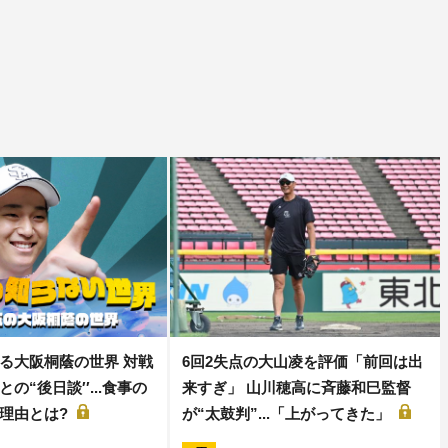
る大阪桐蔭の世界 対戦
6回2失点の大山凌を評価「前回は出
の“後日談′′...食事の
来すぎ」 山川穂高に斉藤和巳監督
理由とは?
が“太鼓判”...「上がってきた」