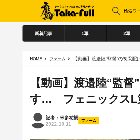
新着記事
1軍
2軍
【動画】渡邉陸“監督”の初采配
HOME
ファーム
【動画】渡邉陸“監督
す… フェニックスL
記者：米多祐樹
ファーム
2022.10.11