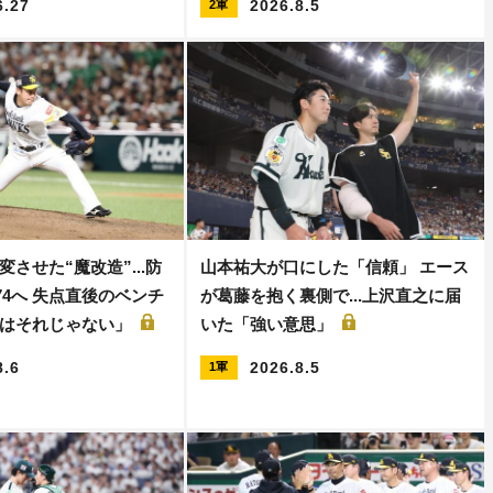
6.27
2026.8.5
2軍
させた“魔改造”...防
山本祐大が口にした「信頼」 エース
0.74へ 失点直後のベンチ
が葛藤を抱く裏側で...上沢直之に届
さはそれじゃない」
いた「強い意思」
8.6
2026.8.5
1軍