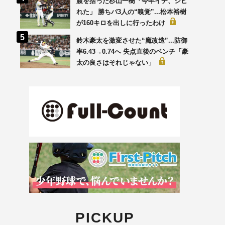
腹を括った杉山一樹「今年イチ、シビ
れた」 勝ちパ3人の“嗅覚”...松本裕樹
が160キロを出しに行ったわけ
鈴木豪太を激変させた“魔改造”...防御
率6.43→0.74へ 失点直後のベンチ「豪
太の良さはそれじゃない」
PICKUP